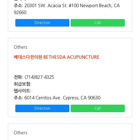
주소:
20301 SW. Acacia St. #100 Newport Beach, CA
92660
Direction
Call
Others
베데스다한의원 BETHESDA ACUPUNCTURE
전화:
(714)827-4325
취급보험:
웹사이트:
주소:
6014 Cerritos Ave. Cypress, CA 90630
Direction
Call
Others