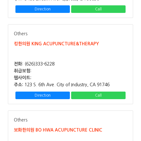
Direction
Call
Others
킹한의원 KING ACUPUNCTURE&THERAPY
전화:
(626)333-6228
취급보험:
웹사이트:
주소:
123 S. 6th Ave. City of Industry, CA 91746
Direction
Call
Others
보화한의원 BO HWA ACUPUNCTURE CLINIC