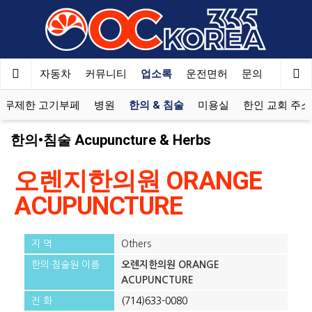
Welcome
to
All
in
One
여행
자동차
커뮤니티
업소록
운전면허
문의
광고
Accessibility
screen
무제한 고기부페
병원
한의 & 침술
미용실
한인 교회 주
reader.
To
한의•침술 Acupuncture & Herbs
start
the
오렌지한의원 ORANGE
All
in
ACUPUNCTURE
One
Accessibility
screen
지 역
Others
reader,
한의·침술원 이름
오렌지한의원 ORANGE
press
ACUPUNCTURE
"Ctrl
+
전 화
(714)633-0080