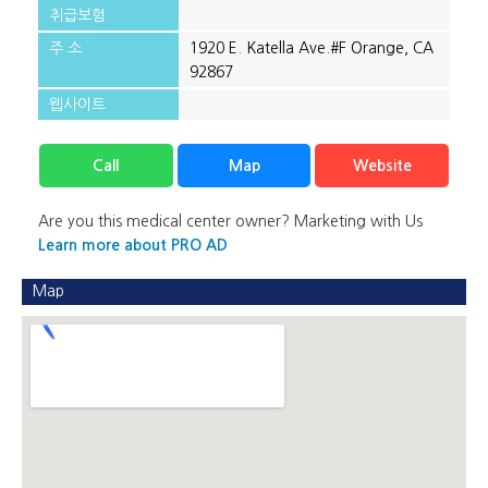
/".
취급보험
This
주 소
1920 E. Katella Ave.#F Orange, CA
shortcut
92867
activates
the
웹사이트
screen
reader
Call
Map
Website
to
help
you
Are you this medical center owner? Marketing with Us
navigate
Learn more about PRO AD
and
interact
Map
with
the
content.