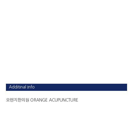
Additinal Info
오렌지한의원 ORANGE ACUPUNCTURE