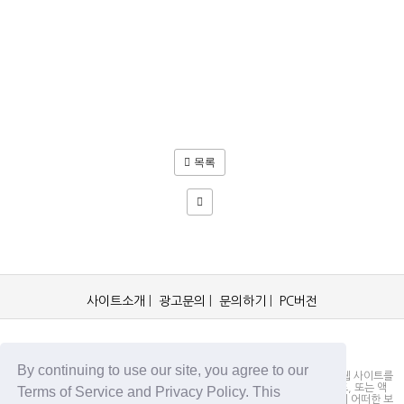
목록
사이트소개
|
광고문의
|
문의하기
|
PC버전
OCKorea365.com 2019© All rights reserved.
By continuing to use our site, you agree to our
OCKorea365.com 오씨코리아365는 본 웹 사이트에 명시되어 있거나, 본 웹 사이트를
통해 배포되거나, 본 웹 사이트에 포함되어 있는 서비스로부터 링크, 다운로드, 또는 액
Terms of Service and Privacy Policy. This
세스되는 정보, 내용 또는 광고(총칭하여 "자료")의 정확성이나 신뢰성에 대해 어떠한 보