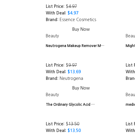
List Price:
$
4.97
With Deal:
$4.97
Brand:
Essence Cosmetics
Buy Now
Beauty
Beau
Neutrogena Makeup Remover M…
Might
List Price:
$
9.97
List 
With Deal:
$13.69
With
Brand:
Neutrogena
Bran
Buy Now
Beauty
Beau
The Ordinary Glycolic Acid …
medi
List Price:
$
13.50
List 
With Deal:
$13.50
With