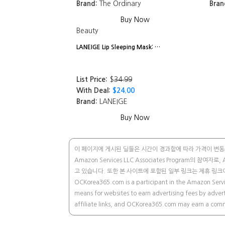
Brand:
The Ordinary
Bran
Buy Now
Beauty
LANEIGE Lip Sleeping Mask: …
List Price:
$
34.99
With Deal:
$24.00
Brand:
LANEIGE
Buy Now
이 페이지에 게시된 딜들은 시간이 경과함에 따라 가격이 변동되
Amazon Services LLC Associates Program의
고 있습니다. 또한 본 사이트에 포함된 일부 링크는 제휴 링크
OCKorea365.com is a participant in the Amazon Servi
means for websites to earn advertising fees by advert
affiliate links, and OCKorea365.com may earn a commi