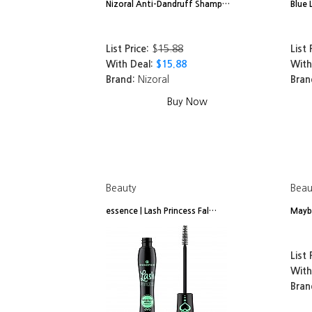
Nizoral Anti-Dandruff Shamp…
Blue 
List Price:
$
15.88
List 
With Deal:
$15.88
With
Brand:
Nizoral
Bran
Buy Now
Beauty
Beau
essence | Lash Princess Fal…
Maybe
List 
With
Bran