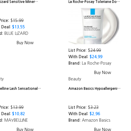
Lizard Sensitive Miner…
La Roche-Posay Toleriane Do…
Price:
$
15.99
 Deal:
$13.55
d:
BLUE LIZARD
Buy Now
List Price:
$
24.99
With Deal:
$24.99
Brand:
La Roche-Posay
Buy Now
ty
Beauty
lline Lash Sensational…
Amazon Basics Hypoallergeni…
Price:
$
13.99
List Price:
$
3.23
 Deal:
$10.82
With Deal:
$2.96
d:
MAYBELLINE
Brand:
Amazon Basics
Buy Now
Buy Now