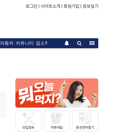
로그인 |
사이트소개 |
회원가입 |
정보찾기
자동차
커뮤니티
업소록
운전면허
문의
광고
맛집정보
마켓세일
운전면허필기