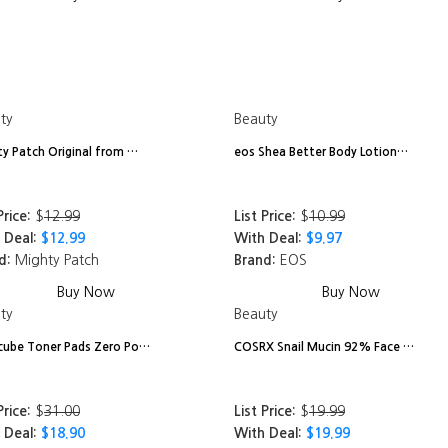
ty
Beauty
y Patch Original from …
eos Shea Better Body Lotion…
Price:
$
12.99
List Price:
$
10.99
 Deal:
$12.99
With Deal:
$9.97
d:
Mighty Patch
Brand:
EOS
Buy Now
Buy Now
ty
Beauty
cube Toner Pads Zero Po…
COSRX Snail Mucin 92% Face …
Price:
$
31.00
List Price:
$
19.99
 Deal:
$18.90
With Deal:
$19.99