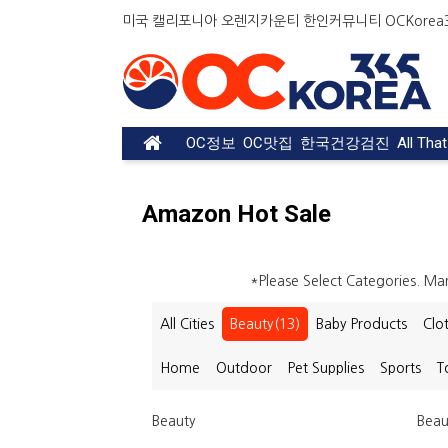
미국 캘리포니아 오렌지카운티 한인커뮤니티 OCKorea36
OC정보
OC맛집
한국건강검진
All Tha
Amazon Hot Sale
*Please Select Categories. M
All Cities
Beauty(13)
Baby Products
Clo
Home
Outdoor
Pet Supplies
Sports
T
Beauty
Beau