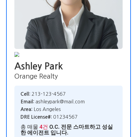
/".
This
shortcut
activates
the
screen
reader
to
help
you
Ashley Park
navigate
and
Orange Realty
interact
with
213-123-4567
Cell:
the
ashleypark@mail.com
content.
Email:
Los Angeles
Area:
01234567
DRE License#:
총 매물
4건
O.C. 전문 스마트하고 성실
한 에이전트 입니다.