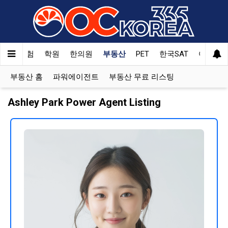
Welcome
to
All
in
One
용실
보험
학원
한의원
부동산
PET
한국SAT
여행
Accessibility
screen
부동산 홈
파워에이전트
부동산 무료 리스팅
reader.
To
Ashley Park Power Agent Listing
start
the
All
in
One
Accessibility
screen
reader,
press
"Ctrl
+