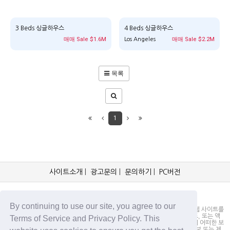
3 Beds 싱글하우스
4 Beds 싱글하우스
매매 Sale $1.6M
매매 Sale $2.2M
Los Angeles
목록
1
사이트소개
|
광고문의
|
문의하기
|
PC버전
OCKorea365.com 2019© All rights reserved.
By continuing to use our site, you agree to our
OCKorea365.com 오씨코리아365는 본 웹 사이트에 명시되어 있거나, 본 웹 사이트를
통해 배포되거나, 본 웹 사이트에 포함되어 있는 서비스로부터 링크, 다운로드, 또는 액
Terms of Service and Privacy Policy. This
세스되는 정보, 내용 또는 광고(총칭하여 "자료")의 정확성이나 신뢰성에 대해 어떠한 보
증도 하지 않을 뿐만 아니라 서비스상의, 또는 서비스와 관련된 광고, 기타 정보 또는 제