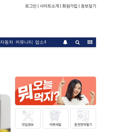
로그인 |
사이트소개 |
회원가입 |
정보찾기
자동차
커뮤니티
업소록
운전면허
문의
광고
맛집정보
마켓세일
운전면허필기