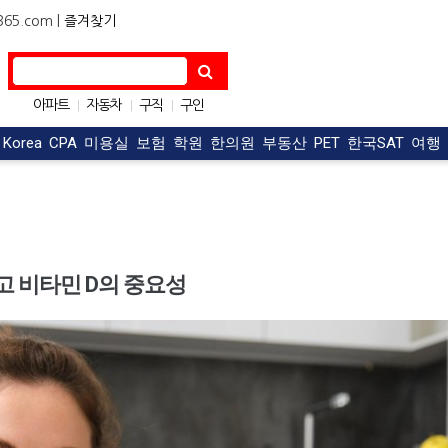
5.com |
즐겨찾기
아파트
자동차
구직
구인
|
|
|
OC맛집
한식
|
|
t Korea
CPA
미용실
보험
학원
한의원
부동산
PET
한국SAT
여행
고 비타민 D의 중요성