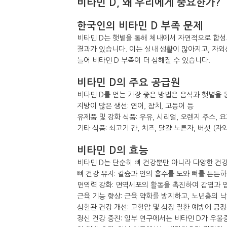
비타민 D, 왜 우리에게 중요한가?
한국인의 비타민 D 부족 문제
비타민 D는 햇볕을 통해 체내에서 자연적으로 합성
결과가 있습니다. 이는 실내 생활이 많아지고, 자
들어 비타민 D 부족이 더 심해질 수 있습니다.
비타민 D의 주요 공급원
비타민 D를 얻는 가장 좋은 방법은 음식과 햇볕을 
지방이 많은 생선: 연어, 참치, 고등어 등
유제품 및 강화 식품: 우유, 시리얼, 오렌지 주스, 요
기타 식품: 쇠고기 간, 치즈, 달걀 노른자, 버섯 (
비타민 D의 효능
비타민 D는 단순히 뼈 건강뿐만 아니라 다양한 건
뼈 건강 유지: 칼슘과 인의 흡수를 도와 뼈를 튼튼
면역력 강화: 면역세포의 활동을 촉진하여 감염과 
근육 기능 향상: 근육 약화를 방지하고, 노년층의 
심혈관 건강 개선: 고혈압 및 심장 질환 예방에 긍정
정신 건강 증진: 일부 연구에서는 비타민 D가 우울