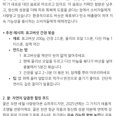
피’가 새로운 대안 음료로 떠오르고 있어요. 이 음료는 카페인 함량은 낮추
고, 항산화 성분을 더해 피로 회복에 도움을 준다는 점에서 소비자들에게
사랑받고 있습니다. 환경적으로도 버섯은 육류보다 탄소 배출량이 적어 지
속 가능성을 중시하는 소비자들에게 매력적입니다.
* 추천 레시피: 표고버섯 간장 볶음
재료
: 표고버섯 200g, 간장 2스푼, 올리브 오일 1스푼, 다진 마늘 1
티스푼, 참깨 약간
만드는 법
:
표고버섯을 깨끗이 씻어 얇게 썰어주세요.
팬에 올리브 오일을 두르고 다진 마늘을 볶다가 버섯을 넣어
중불에서 5분간 볶습니다.
간장을 넣고 2~3분 더 볶은 뒤, 참깨를 뿌려 마무리하세요.
팁
: 밥 위에 올려 덮밥으로 먹거나 반찬으로 즐기기 좋아요. 간단하
면서도 깊은 풍미가 일품입니다
2. 꿀: 자연의 달콤한 힐링 푸드
꿀은 오랜 세월 사랑받아온 슈퍼푸드지만, 2025년에는 그 가치가 새롭게
조명될 전망이에요. 꿀은 천연 항균 작용과 항산화 성분 덕분에 면역력 강
화와 피부 건강에 도움을 주는데, 최근에는
지속 가능한 꿀벌 농업
이 주목