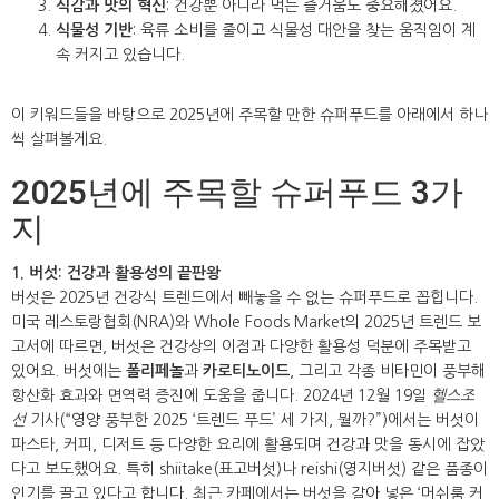
식감과 맛의 혁신
: 건강뿐 아니라 먹는 즐거움도 중요해졌어요.
식물성 기반
: 육류 소비를 줄이고 식물성 대안을 찾는 움직임이 계
속 커지고 있습니다.
이 키워드들을 바탕으로 2025년에 주목할 만한 슈퍼푸드를 아래에서 하나
씩 살펴볼게요.
2025년에 주목할 슈퍼푸드 3가
지
1. 버섯: 건강과 활용성의 끝판왕
버섯은 2025년 건강식 트렌드에서 빼놓을 수 없는 슈퍼푸드로 꼽힙니다.
미국 레스토랑협회(NRA)와 Whole Foods Market의 2025년 트렌드 보
고서에 따르면, 버섯은 건강상의 이점과 다양한 활용성 덕분에 주목받고
있어요. 버섯에는
폴리페놀
과
카로티노이드
, 그리고 각종 비타민이 풍부해
항산화 효과와 면역력 증진에 도움을 줍니다. 2024년 12월 19일
헬스조
선
기사(“영양 풍부한 2025 ‘트렌드 푸드’ 세 가지, 뭘까?”)에서는 버섯이
파스타, 커피, 디저트 등 다양한 요리에 활용되며 건강과 맛을 동시에 잡았
다고 보도했어요. 특히 shiitake(표고버섯)나 reishi(영지버섯) 같은 품종이
인기를 끌고 있다고 합니다. 최근 카페에서는 버섯을 갈아 넣은 ‘머쉬룸 커