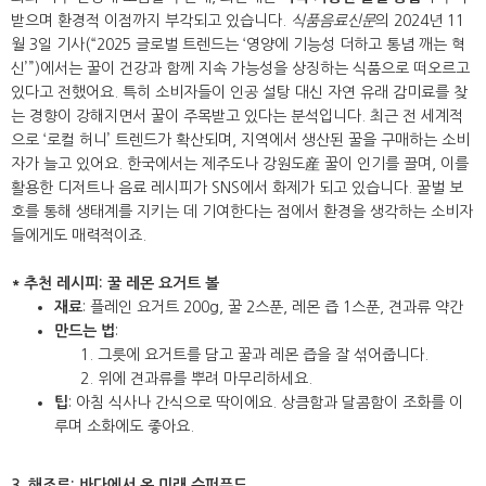
받으며 환경적 이점까지 부각되고 있습니다.
식품음료신문
의 2024년 11
월 3일 기사(“2025 글로벌 트렌드는 ‘영양에 기능성 더하고 통념 깨는 혁
신’”)에서는 꿀이 건강과 함께 지속 가능성을 상징하는 식품으로 떠오르고
있다고 전했어요. 특히 소비자들이 인공 설탕 대신 자연 유래 감미료를 찾
는 경향이 강해지면서 꿀이 주목받고 있다는 분석입니다. 최근 전 세계적
으로 ‘로컬 허니’ 트렌드가 확산되며, 지역에서 생산된 꿀을 구매하는 소비
자가 늘고 있어요. 한국에서는 제주도나 강원도産 꿀이 인기를 끌며, 이를
활용한 디저트나 음료 레시피가 SNS에서 화제가 되고 있습니다. 꿀벌 보
호를 통해 생태계를 지키는 데 기여한다는 점에서 환경을 생각하는 소비자
들에게도 매력적이죠.
* 추천 레시피: 꿀 레몬 요거트 볼
재료
: 플레인 요거트 200g, 꿀 2스푼, 레몬 즙 1스푼, 견과류 약간
만드는 법
:
그릇에 요거트를 담고 꿀과 레몬 즙을 잘 섞어줍니다.
위에 견과류를 뿌려 마무리하세요.
팁
: 아침 식사나 간식으로 딱이에요. 상큼함과 달콤함이 조화를 이
루며 소화에도 좋아요.
3. 해조류: 바다에서 온 미래 슈퍼푸드