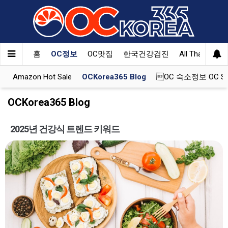
홈
OC정보
OC맛집
한국건강검진
All That Korea
e
Amazon Hot Sale
OCKorea365 Blog
OC 숙소정보 OC St
OCKorea365 Blog
2025년 건강식 트렌드 키워드