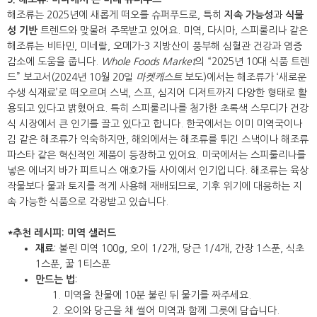
해조류는 2025년에 새롭게 떠오를 슈퍼푸드로, 특히
지속 가능성
과
식물
성 기반
트렌드와 맞물려 주목받고 있어요. 미역, 다시마, 스피룰리나 같은
해조류는 비타민, 미네랄, 오메가-3 지방산이 풍부해 심혈관 건강과 염증
감소에 도움을 줍니다.
Whole Foods Market
의 “2025년 10대 식품 트렌
드” 보고서(2024년 10월 20일
마켓캐스트
보도)에서는 해조류가 ‘새로운
수생 식재료’로 떠오르며 스낵, 스프, 심지어 디저트까지 다양한 형태로 활
용되고 있다고 밝혔어요. 특히 스피룰리나를 첨가한 초록색 스무디가 건강
식 시장에서 큰 인기를 끌고 있다고 합니다. 한국에서는 이미 미역국이나
김 같은 해조류가 익숙하지만, 해외에서는 해조류를 튀긴 스낵이나 해조류
파스타 같은 혁신적인 제품이 등장하고 있어요. 미국에서는 스피룰리나를
넣은 에너지 바가 피트니스 애호가들 사이에서 인기입니다. 해조류는 육상
작물보다 물과 토지를 적게 사용해 재배되므로, 기후 위기에 대응하는 지
속 가능한 식품으로 각광받고 있습니다.
*추천 레시피: 미역 샐러드
재료
: 불린 미역 100g, 오이 1/2개, 당근 1/4개, 간장 1스푼, 식초
1스푼, 꿀 1티스푼
만드는 법
:
미역을 찬물에 10분 불린 뒤 물기를 짜주세요.
오이와 당근을 채 썰어 미역과 함께 그릇에 담습니다.