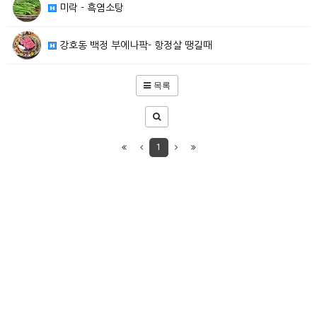
미락 - 흑염소탕
강호동 백정 부에나팍- 항정살 땡길때
목록
1