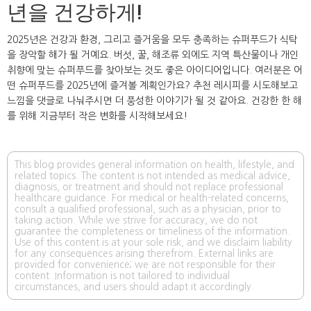
년을 건강하게!
2025년은 건강과 환경, 그리고 즐거움을 모두 충족하는 슈퍼푸드가 식탁
을 장악할 해가 될 거예요. 버섯, 꿀, 해조류 외에도 지역 특산물이나 개인
취향에 맞는 슈퍼푸드를 찾아보는 것도 좋은 아이디어입니다. 여러분은 어
떤 슈퍼푸드를 2025년에 즐겨볼 계획인가요? 추천 레시피를 시도해보고
느낌을 댓글로 나눠주시면 더 풍성한 이야기가 될 것 같아요. 건강한 한 해
를 위해 지금부터 작은 변화를 시작해보세요!
This blog provides general information on health, lifestyle, and
related topics. The content is not intended as medical advice,
diagnosis, or treatment and should not replace professional
healthcare guidance. For medical or health-related concerns,
consult a qualified professional, such as a physician, prior to
taking action. While we strive for accuracy, we do not
guarantee the completeness or timeliness of the information.
Use of this content is at your sole risk, and we disclaim liability
for any consequences arising therefrom. External links are
provided for convenience; we are not responsible for their
content. Information is not tailored to individual
circumstances, and users should adapt it accordingly.