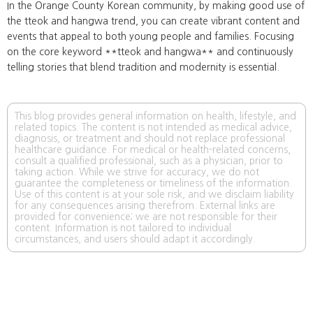
In the Orange County Korean community, by making good use of
the tteok and hangwa trend, you can create vibrant content and
events that appeal to both young people and families. Focusing
on the core keyword **tteok and hangwa** and continuously
telling stories that blend tradition and modernity is essential.
This blog provides general information on health, lifestyle, and
related topics. The content is not intended as medical advice,
diagnosis, or treatment and should not replace professional
healthcare guidance. For medical or health-related concerns,
consult a qualified professional, such as a physician, prior to
taking action. While we strive for accuracy, we do not
guarantee the completeness or timeliness of the information.
Use of this content is at your sole risk, and we disclaim liability
for any consequences arising therefrom. External links are
provided for convenience; we are not responsible for their
content. Information is not tailored to individual
circumstances, and users should adapt it accordingly.