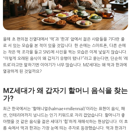
/".
This
shortcut
activates
the
screen
올해 초 편의점 진열대에서 ‘떡’과 ‘한과’ 앞에서 젊은 사람들을 기다란 줄
reader
로 서 있는 모습을 본 적이 있을 것입니다. 한 손에는 스마트폰, 다른 손에
to
는 작은 떡 조각을 들고 SNS에 사진을 찍는 모습은 이제 낯설지 않습니다.
help
“이렇게 오래된 음식이 왜 갑자기 유행이 됐냐?”라고 묻는다면, 단순히 ‘레
you
트로’라고만 말하기엔 이야기가 너무 많습니다. MZ세대는 왜 떡과 한과에
navigate
열광하게 된 것일까요?
and
interact
with
MZ세대가 왜 갑자기 할머니 음식을 찾는
the
가?
content.
최근 한국에서는 ‘할매니얼(halmae+millennial)’이라는 표현이 음식, 패
션, 인테리어까지 넘나드는 인기 키워드로 자리 잡았습니다. 할머니가 좋
아했을 것 같은 음식을 젊은 세대가 ‘힙’하게 재해석하는 현상입니다. 이 흐
름 속에서 떡과 한과는 가장 눈에 띄는 주자로 등장했습니다. 떡과 한과가