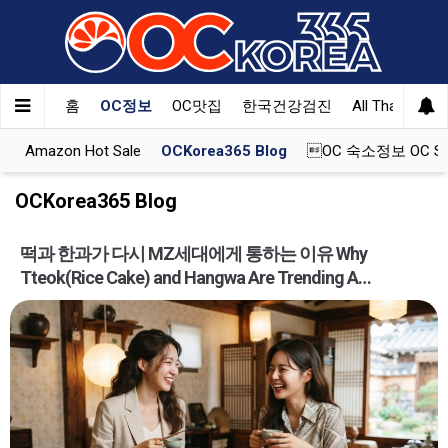
Welcome
to
All
in
One
홈
OC정보
OC맛집
한국건강검진
All That Korea
Accessibility
screen
e
Amazon Hot Sale
OCKorea365 Blog
OC 숙소정보 OC St
reader.
To
OCKorea365 Blog
start
the
떡과 한과가 다시 MZ세대에게 통하는 이유 Why
All
in
Tteok(Rice Cake) and Hangwa Are Trending A…
One
Accessibility
screen
reader,
press
"Ctrl
+