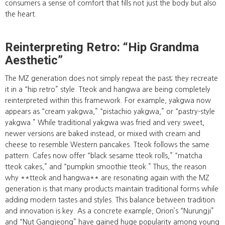
consumers a sense of comfort that fills not just the body but also
the heart.
Reinterpreting Retro: “Hip Grandma
Aesthetic”
The MZ generation does not simply repeat the past; they recreate
it in a “hip retro” style. Tteok and hangwa are being completely
reinterpreted within this framework. For example, yakgwa now
appears as “cream yakgwa,” “pistachio yakgwa,” or “pastry-style
yakgwa.” While traditional yakgwa was fried and very sweet,
newer versions are baked instead, or mixed with cream and
cheese to resemble Western pancakes. Tteok follows the same
pattern. Cafes now offer “black sesame tteok rolls,” “matcha
tteok cakes,” and “pumpkin smoothie tteok.” Thus, the reason
why **tteok and hangwa** are resonating again with the MZ
generation is that many products maintain traditional forms while
adding modern tastes and styles. This balance between tradition
and innovation is key. As a concrete example, Orion’s “Nurungji”
and “Nut Gangjeong” have gained huge popularity among young