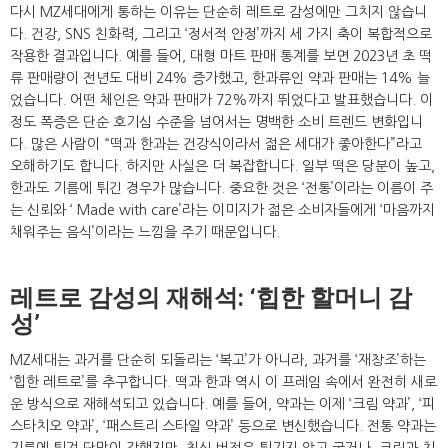
다시 MZ세대에게 통하는 이유는 단순히 레트로 감성에만 그치지 않습니
다. 건강, SNS 친화력, 그리고 ‘정서적 안정’까지 세 가지 축이 복합적으로
작용한 결과입니다. 예를 들어, 대형 마트 판매 통계를 보면 2023년 초 떡
류 판매량이 전년도 대비 24% 증가했고, 한과류인 약과 판매는 14% 늘
었습니다. 어떤 체인은 약과 판매가 72%까지 뛰었다고 발표했습니다. 이
정도 폭증은 단순 호기심 수준을 넘어서는 명백한 소비 트렌드 변화입니
다. 많은 사람이 “떡과 한과는 건강식이라서 젊은 세대가 좋아한다”라고
오해하기도 합니다. 하지만 사실은 더 복잡합니다. 일부 떡은 당분이 높고,
한과도 기름에 튀긴 경우가 많습니다. 중요한 것은 ‘전통’이라는 이름이 주
는 신뢰와 ‘ Made with care’라는 이미지가 젊은 소비자들에게 ‘마음까지
채워주는 음식’이라는 느낌을 주기 때문입니다.
레트로 감성의 재해석: ‘힙한 할머니 감
성’
MZ세대는 과거를 단순히 되돌리는 ‘복고’가 아니라, 과거를 ‘재창조’하는
‘힙한 레트로’를 추구합니다. 떡과 한과 역시 이 프레임 속에서 완전히 새로
운 방식으로 재해석되고 있습니다. 예를 들어, 약과는 이제 ‘크림 약과’, ‘피
스타치오 약과’, ‘패스트리 스타일 약과’ 등으로 변신했습니다. 전통 약과는
기름에 튀겨 단맛이 강했지만, 최신 버전은 튀기지 않고 굽거나, 크림과 치