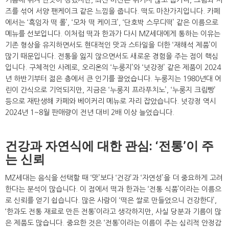
즈를 섞어 서양 팬케이크 같은 느낌을 줍니다. 떡도 마찬가지입니다. 카페
에서는 ‘흑임자 떡 롤’, ‘모차 떡 케이크’, ‘단호박 스무디떡’ 같은 이름으로
메뉴를 선보입니다. 이처럼 떡과 한과가 다시 MZ세대에게 통하는 이유는
기존 형상을 유지하면서도 현대적인 맛과 스타일을 더한 ‘재해석 제품’이
많기 때문입니다. 전통을 잃지 않으면서도 새로운 경험을 주는 점이 핵심
입니다. 구체적인 사례로, 오리온의 ‘누룽지’와 ‘넛강정’ 같은 제품이 2024
년 하반기부터 젊은 층에서 큰 인기를 끌었습니다. 누룽지는 1980년대 어
린이 간식으로 기억되지만, 지금은 ‘누룽지 프라푸치노’, ‘누룽지 크림빵’
등으로 재탄생해 카페와 베이커리 메뉴로 자리 잡았습니다. 넛강정 역시
2024년 1~8월 판매량이 전년 대비 2배 이상 늘었습니다.
건강과 자연식에 대한 관심: ‘전통’이 주
는 신뢰
MZ세대는 음식을 선택할 때 ‘맛’보다 ‘건강’과 ‘자연성’을 더 중요하게 고려
한다는 분석이 많습니다. 이 점에서 떡과 한과는 ‘전통 식품’이라는 이름으
로 신뢰를 얻기 쉽습니다. 많은 사람이 ‘떡은 쌀로 만들었으니 건강한다’,
‘한과도 전통 재료로 만든 전통’이라고 생각하지만, 사실 당분과 기름이 많
은 제품도 많습니다. 중요한 것은 ‘전통’이라는 이름이 주는 심리적 안정감