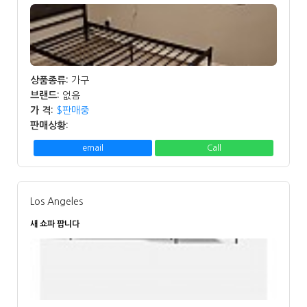
상품종류:
가구
브랜드:
없음
가 격:
$판매중
판매상황:
email
Call
Los Angeles
새 쇼파 팝니다