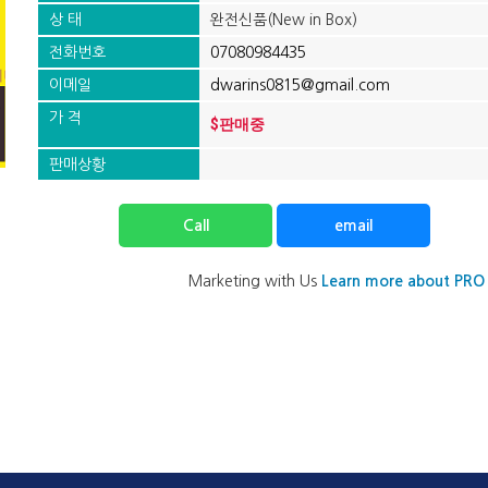
상 태
완전신품(New in Box)
전화번호
07080984435
이메일
dwarins0815@gmail.com
가 격
$판매중
판매상황
Call
email
Marketing with Us
Learn more about PRO