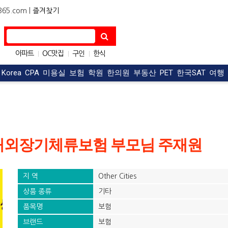
5.com |
즐겨찾기
아파트
OC맛집
구인
한식
|
|
|
자동차
구직
|
|
t Korea
CPA
미용실
보험
학원
한의원
부동산
PET
한국SAT
여행
학생 해외장기체류보험 부모님 주재원
지 역
Other Cities
상품 종류
기타
품목명
보험
브랜드
보험