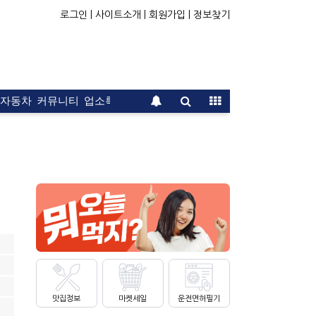
로그인 |
사이트소개 |
회원가입 |
정보찾기
자동차
커뮤니티
업소록
운전면허
문의
광고
맛집정보
마켓세일
운전면허필기