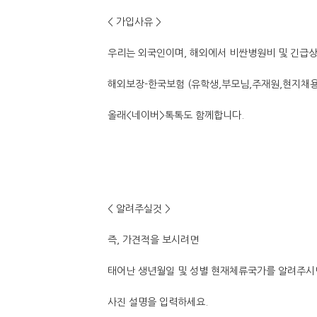
< 가입사유 >
우리는 외국인이며, 해외에서 비싼병원비 및 긴급상
해외보장-한국보험 (유학생,부모님,주재원,현지채
올래<네이버>톡톡도 함께합니다.
< 알려주실것 >
즉, 가견적을 보시려면
태어난 생년월일 및 성별 현재체류국가를 알려주시
사진 설명을 입력하세요.