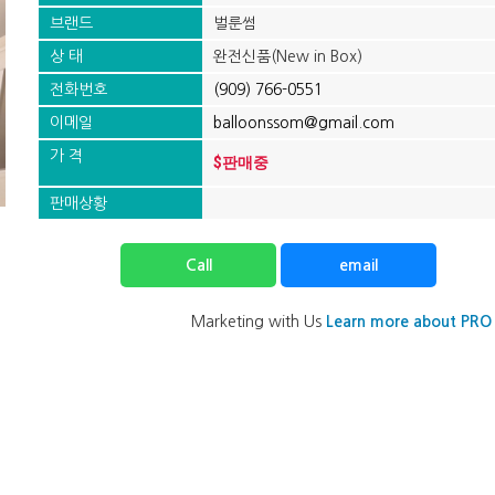
브랜드
벌룬썸
상 태
완전신품(New in Box)
전화번호
(909) 766-0551‬
이메일
balloonssom@gmail.com
가 격
$판매중
판매상황
Call
email
Marketing with Us
Learn more about PRO