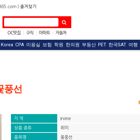
5.com |
즐겨찾기
OC맛집
구직
아파트
자동차
|
|
|
구인
한식
|
|
t Korea
CPA
미용실
보험
학원
한의원
부동산
PET
한국SAT
여행
 꽃풍선
지 역
Irvine
상품 종류
취미
품목명
꽃풍선