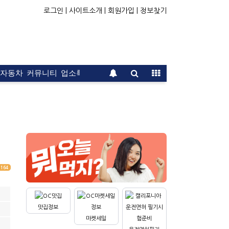
로그인 |
사이트소개 |
회원가입 |
정보찾기
자동차
커뮤니티
업소록
운전면허
문의
광고
164
맛집정보
마켓세일