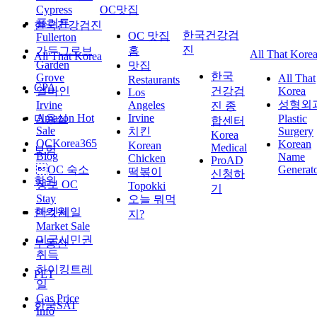
Cypress
OC맛집
플러튼
한국건강검진
한국건강검
OC 맛집
Fullerton
진
가든그로브
홈
All That Kore
All That Korea
Garden
맛집
한국
Grove
All That
Restaurants
CPA
얼바인
건강검
Korea
Los
성형외
Irvine
Angeles
진 종
Amazon Hot
Irvine
미용실
Plastic
합센터
Sale
치킨
Surgery
Korea
OCKorea365
Korean
Korean
Medical
보험
Blog
Name
Chicken
ProAD
OC 숙소
Generat
떡볶이
신청하
학원
정보 OC
Topokki
기
Stay
오늘 뭐먹
한의원
마켓세일
지?
Market Sale
미국시민권
부동산
취득
하이킹트레
PET
일
Gas Price
한국SAT
Info