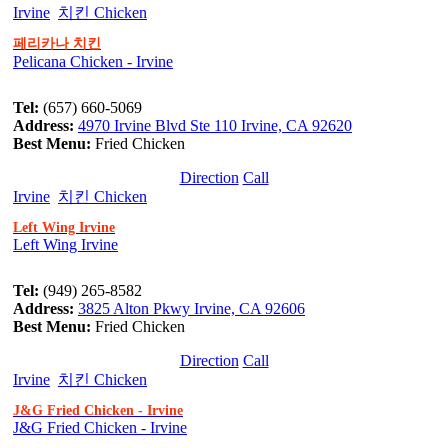
Irvine
치킨 Chicken
페리카나 치킨
Pelicana Chicken - Irvine
Tel:
(657) 660-5069
Address:
4970 Irvine Blvd Ste 110 Irvine, CA 92620
Best Menu:
Fried Chicken
Direction
Call
Irvine
치킨 Chicken
Left Wing Irvine
Left Wing Irvine
Tel:
(949) 265-8582
Address:
3825 Alton Pkwy Irvine, CA 92606
Best Menu:
Fried Chicken
Direction
Call
Irvine
치킨 Chicken
J&G Fried Chicken - Irvine
J&G Fried Chicken - Irvine