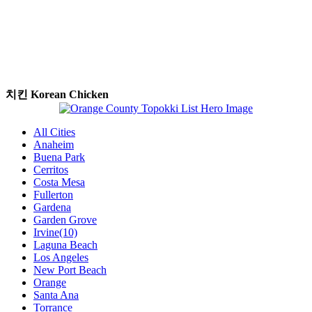
치킨 Korean Chicken
All Cities
Anaheim
Buena Park
Cerritos
Costa Mesa
Fullerton
Gardena
Garden Grove
Irvine(10)
Laguna Beach
Los Angeles
New Port Beach
Orange
Santa Ana
Torrance