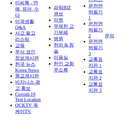
미씨톡 - 연
운전면
파워BIZ
예, 유머, 수
허필기
큐브
다
1
마켓
미국생활
운전면
무제한 고
Q&A
허필기
기부페
사고 팔고
2
문의
병원
리스팅
운전면
한의 & 침
교육
허필기
술
주식 코인
3
미용실
정보게시판
교통표
한인 교회
한국 뉴스
지판 1
주소록
Korea News
교통표
종교게시판
지판 2
비지니스 광
교통표
고 홍보
지판 3
Covoid-19
Test Location
OCKTV 옥
케이TV