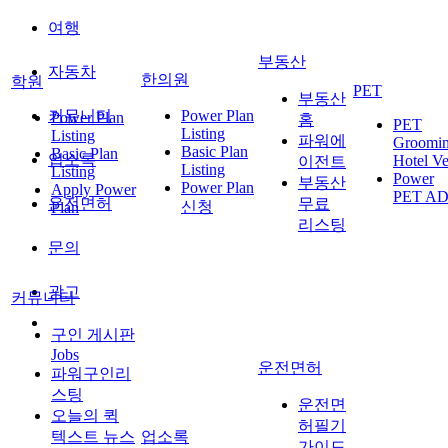
여행
부동산
자동차
한의원
학원
PET
부동산
커뮤니티
Power Plan
Power Plan
홈
PET
Listing
Listing
파워에
Groomi
Basic Plan
Basic Plan
업소록
Hotel Ve
이전트
Listing
Listing
Power
부동산
Power Plan
Apply Power
PET A
운전면허
무료
신청
Plan
리스팅
문의
광고
커뮤니티
구인 게시판
Jobs
운전면허
파워구인리
스팅
운전면
오늘의 퀵
허필기
텍스트 뉴스
업소록
가이드