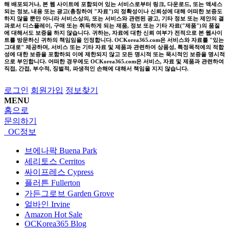
해 배포되거나, 본 웹 사이트에 포함되어 있는 서비스로부터 링크, 다운로드, 또는 액세스
되는 정보, 내용 또는 광고(총칭하여 "자료")의 정확성이나 신뢰성에 대해 어떠한 보증도
하지 않을 뿐만 아니라 서비스상의, 또는 서비스와 관련된 광고, 기타 정보 또는 제안의 결
과로서 디스플레이, 구매 또는 취득하게 되는 제품, 정보 또는 기타 자료("제품")의 품질
에 대해서도 보증을 하지 않습니다. 귀하는, 자료에 대한 신뢰 여부가 전적으로 본 웹사이
트를 방문하신 귀하의 책임임을 인정합니다. OCKorea365.com은 서비스와 자료를 "있는
그대로" 제공하며, 서비스 또는 기타 자료 및 제품과 관련하여 상품성, 특정목적에의 적합
성에 대한 보증을 포함하되 이에 제한되지 않고 모든 명시적 또는 묵시적인 보증을 명시적
으로 부인합니다. 어떠한 경우에도 OCKorea365.com은 서비스, 자료 및 제품과 관련하여
직접, 간접, 부수적, 징벌적, 파생적인 손해에 대해서 책임을 지지 않습니다.
로그인
회원가입
정보찾기
MENU
홈으로
문의하기
OC정보
브에나팍 Buena Park
세리토스 Cerritos
싸이프레스 Cypress
플러튼 Fullerton
가든그로브 Garden Grove
얼바인 Irvine
Amazon Hot Sale
OCKorea365 Blog