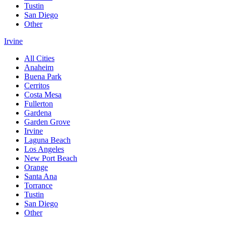
Tustin
San Diego
Other
Irvine
All Cities
Anaheim
Buena Park
Cerritos
Costa Mesa
Fullerton
Gardena
Garden Grove
Irvine
Laguna Beach
Los Angeles
New Port Beach
Orange
Santa Ana
Torrance
Tustin
San Diego
Other