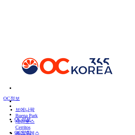
OC정보
브에나팍
Buena Park
OC정보
세리토스
Cerritos
OC맛집
싸이프레스