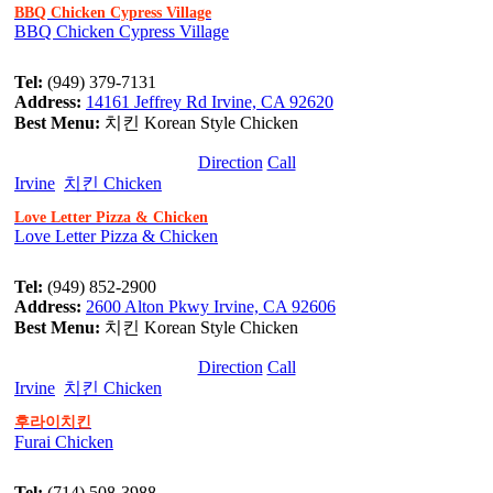
BBQ Chicken Cypress Village
BBQ Chicken Cypress Village
Tel:
(949) 379-7131
Address:
14161 Jeffrey Rd Irvine, CA 92620
Best Menu:
치킨 Korean Style Chicken
Direction
Call
Irvine
치킨 Chicken
Love Letter Pizza & Chicken
Love Letter Pizza & Chicken
Tel:
(949) 852-2900
Address:
2600 Alton Pkwy Irvine, CA 92606
Best Menu:
치킨 Korean Style Chicken
Direction
Call
Irvine
치킨 Chicken
후라이치킨
Furai Chicken
Tel:
(714) 508-3988