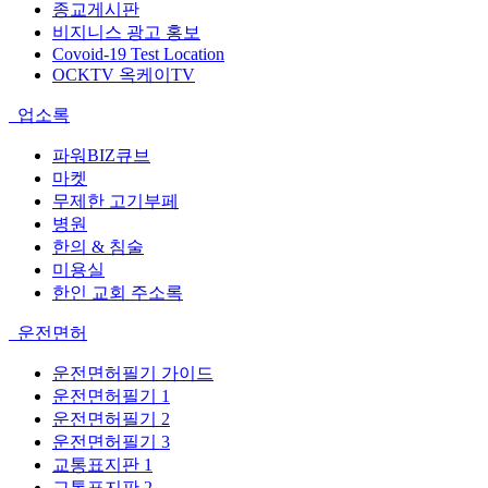
종교게시판
비지니스 광고 홍보
Covoid-19 Test Location
OCKTV 옥케이TV
업소록
파워BIZ큐브
마켓
무제한 고기부페
병원
한의 & 침술
미용실
한인 교회 주소록
운전면허
운전면허필기 가이드
운전면허필기 1
운전면허필기 2
운전면허필기 3
교통표지판 1
교통표지판 2