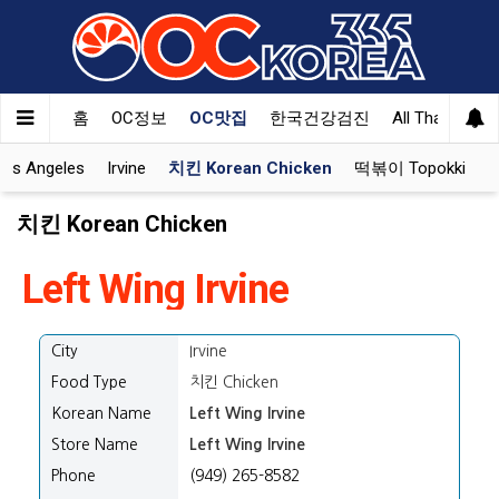
홈
OC정보
OC맛집
한국건강검진
All That Korea
Los Angeles
Irvine
치킨 Korean Chicken
떡볶이 Topokki
치킨 Korean Chicken
Left Wing Irvine
City
Irvine
Food Type
치킨 Chicken
Korean Name
Left Wing Irvine
Store Name
Left Wing Irvine
Phone
(949) 265-8582