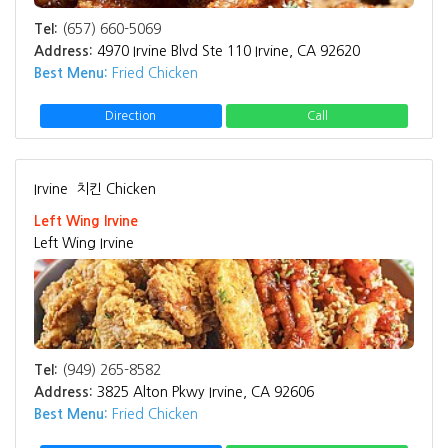
Tel:
(657) 660-5069
Address:
4970 Irvine Blvd Ste 110 Irvine, CA 92620
Best Menu:
Fried Chicken
Direction
Call
Irvine
치킨 Chicken
Left Wing Irvine
Left Wing Irvine
Tel:
(949) 265-8582
Address:
3825 Alton Pkwy Irvine, CA 92606
Best Menu:
Fried Chicken