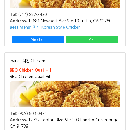
Tel:
(714) 852-3430
Address:
13681 Newport Ave Ste 10 Tustin, CA 92780
Best Menu:
치킨 Korean Style Chicken
Direction
Call
Irvine
치킨 Chicken
BBQ Chicken Quail Hill
BBQ Chicken Quail Hill
Tel:
(909) 803-0474
Address:
12732 Foothill Blvd Ste 103 Rancho Cucamonga,
CA 91739