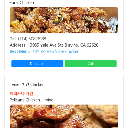
Furai Chicken
Tel:
(714) 508-3988
Address:
13955 Yale Ave Ste B Irvine, CA 92620
Best Menu:
치킨 Korean Style Chicken
Direction
Call
Irvine
치킨 Chicken
페리카나 치킨
Pelicana Chicken - Irvine