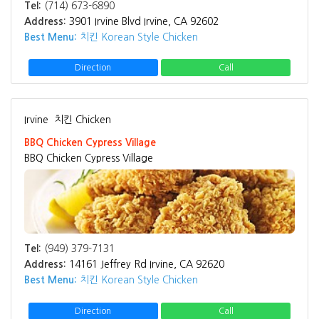
Tel:
(714) 673-6890
Address:
3901 Irvine Blvd Irvine, CA 92602
Best Menu:
치킨 Korean Style Chicken
Direction
Call
Irvine
치킨 Chicken
BBQ Chicken Cypress Village
BBQ Chicken Cypress Village
Tel:
(949) 379-7131
Address:
14161 Jeffrey Rd Irvine, CA 92620
Best Menu:
치킨 Korean Style Chicken
Direction
Call