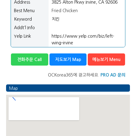
Address
3825 Alton Pkwy Irvine, CA 92606
Best Menu
Fried Chicken
Keyword
치킨
Addt'l Info
Yelp Link
https://www.yelp.com/biz/left-
wing-irvine
전화주문 Call
지도보기 Map
메뉴보기 Menu
OCKorea365에 광고하세요.
PRO AD 문의
Map