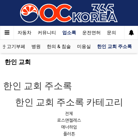
여행
자동차
커뮤니티
업소록
운전면허
문의
광고
제한 고기부페
병원
한의 & 침술
미용실
한인 교회 주소록
한인 교회
한인 교회 주소록
한인 교회 주소록 카테고리
전체
로스앤젤레스
애너하임
플러튼