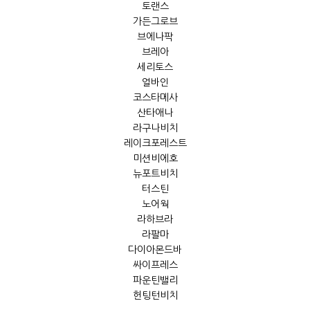
토랜스
가든그로브
브에나팍
브레아
세리토스
얼바인
코스타메사
산타애나
라구나비치
레이크포레스트
미션비에호
뉴포트비치
터스틴
노어웍
라하브라
라팔마
다이아몬드바
싸이프레스
파운틴밸리
헌팅턴비치