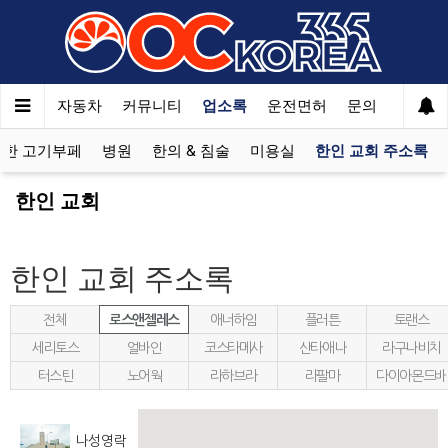
여행
자동차
커뮤니티
업소록
운전면허
문의
광고
제한 고기부페
병원
한의 & 침술
미용실
한인 교회 주소록
한인 교회
한인 교회 주소록
전체
로스앤젤레스
애너하임
플러튼
토랜스
세리토스
얼바인
코스타메사
산타애나
라구나비치
터스틴
노어웍
라하브라
라팔마
다이아몬드바
나성영락