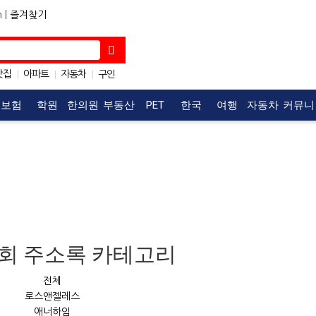
 |
즐겨찾기
맛집
아파트
자동차
구인
|
|
|
한식
구직
|
|
보험
학원
한의원
부동산
PET
한국
여행
자동차
커뮤니
SAT
티
회 주소록 카테고리
전체
로스앤젤레스
애너하임