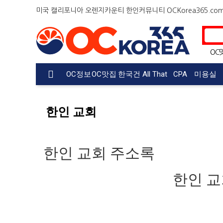
미국 캘리포니아 오렌지카운티 한인커뮤니티 OCKorea365.com
OC
OC정보
OC맛집
한국건
All That
CPA
미용실
강검진
Korea
한인 교회
한인 교회 주소록
한인 교