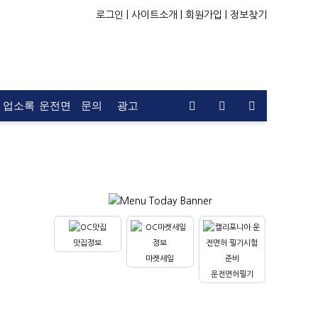
로그인 |
사이트소개 |
회원가입 |
정보찾기
업소록
운전면
문의
광고
허
맛집정보
마켓세일
운전면허필기