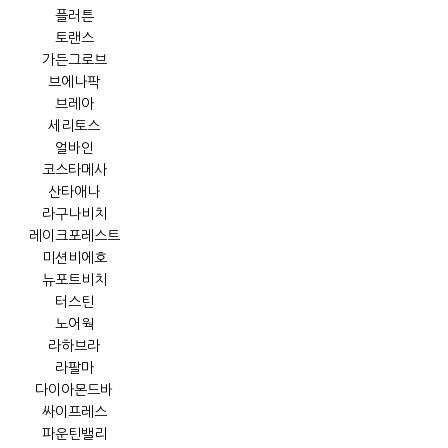
플러튼
토랜스
가든그로브
브에나팍
브레아
세리토스
얼바인
코스타메사
산타애나
라구나비치
레이크포레스트
미션비에호
뉴포트비치
터스틴
노어웍
라하브라
라팔마
다이아몬드바
싸이프레스
파운틴밸리