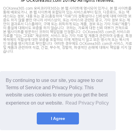
OCKorea365.com 2019© All rights reserved.
OCKorea365.com 오씨코리아365는 본 웹 사이트에 명시되어 있거나, 본 웹 사이트를
통해 배포되거나, 본 웹 사이트에 포함되어 있는 서비스로부터 링크, 다운로드, 또는 액
세스되는 정보, 내용 또는 광고(총칭하여 "자료")의 정확성이나 신뢰성에 대해 어떠한 보
증도 하지 않을 뿐만 아니라 서비스상의, 또는 서비스와 관련된 광고, 기타 정보 또는 제
안의 결과로서 디스플레이, 구매 또는 취득하게 되는 제품, 정보 또는 기타 자료("제품")
의 품질에 대해서도 보증을 하지 않습니다. 귀하는, 자료에 대한 신뢰 여부가 전적으로
본 웹사이트를 방문하신 귀하의 책임임을 인정합니다. OCKorea365.com은 서비스와
자료를 "있는 그대로" 제공하며, 서비스 또는 기타 자료 및 제품과 관련하여 상품성, 특정
목적에의 적합성에 대한 보증을 포함하되 이에 제한되지 않고 모든 명시적 또는 묵시적
인 보증을 명시적으로 부인합니다. 어떠한 경우에도 OCKorea365.com은 서비스, 자료
및 제품과 관련하여 직접, 간접, 부수적, 징벌적, 파생적인 손해에 대해서 책임을 지지 않
습니다.
By continuing to use our site, you agree to our
Terms of Service and Privacy Policy. This
website uses cookies to ensure you get the best
experience on our website.
Read Privacy Policy
I Agree