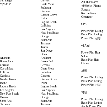
San Diego
Cerritos
All That Korea
Costa Mesa
기타지역
성형외과 Plastic
Fullerton
Surgery
Gardena
Korean Name
Garden Grove
Generator
Irvine
Laguna Beach
CPA
La Habra
Los Angeles
Power Plan Listing
New Port Beach
Basic Plan Listing
Orange
Power Plan 신청
Santa Ana
Torrance
미용실
Tustin
San Diego
Power Plan Hair
Other
Salon
Anaheim
Anaheim
Basic Plan Hair
Buena Park
Buena Park
Listing
Cerritos
Cerritos
Costa Mesa
Costa Mesa
보험
Fullerton
Fullerton
Gardena
Gardena
Power Plan Listing
Garden Grove
Garden Grove
Basic Plan Listing
Irvine
Irvine
Power Plan 신청
Laguna Beach
Laguna Beach
Los Angeles
Los Angeles
학원
New Port Beach
New Port Beach
Orange
Orange
Power Plan Listing
Santa Ana
Santa Ana
Basic Plan Listing
Torrance
Torrance
Apply Power Plan