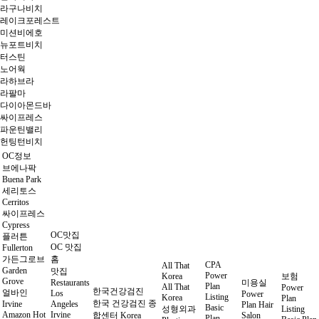
라구나비치
레이크포레스트
미션비에호
뉴포트비치
터스틴
노어웍
라하브라
라팔마
다이아몬드바
싸이프레스
파운틴밸리
헌팅턴비치
OC정보
브에나팍
Buena Park
세리토스
Cerritos
싸이프레스
Cypress
OC맛집
플러튼
OC 맛집
Fullerton
가든그로브
홈
CPA
All That
Garden
맛집
Power
Korea
보험
Grove
Restaurants
미용실
Plan
All That
Power
한국건강검진
얼바인
Los
Power
Listing
Korea
Plan
한국 건강검진 종
Irvine
Angeles
Plan Hair
Basic
성형외과
Listing
Amazon Hot
Irvine
합센터 Korea
Salon
Plan