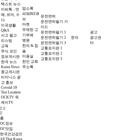
텍스트 뉴스
업소록
미씨톡 - 연
파워BIZ큐
예, 유머, 수
운전면허
브
다
운전면허필기 가
마켓
미국생활
이드
무제한 고
Q&A
운전면허필기 1
광고
기부페
사고 팔고
운전면허필기 2
문의
광고센
병원
리스팅
운전면허필기 3
터
한의 & 침
교육
교통표지판 1
술
주식 코인
교통표지판 2
미용실
정보게시판
교통표지판 3
한인 교회
한국 뉴스
Korea News
주소록
종교게시판
비지니스 광
고 홍보
Covoid-19
Test Location
OCKTV 옥
케이TV
홈
OC정보
OC맛집
한국건강검진
All That Korea