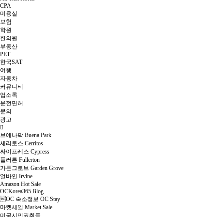
CPA
미용실
보험
학원
한의원
부동산
PET
한국SAT
여행
자동차
커뮤니티
업소록
운전면허
문의
광고
브에나팍 Buena Park
세리토스 Cerritos
싸이프레스 Cypress
플러튼 Fullerton
가든그로브 Garden Grove
얼바인 Irvine
Amazon Hot Sale
OCKorea365 Blog
OC 숙소정보 OC Stay
마켓세일 Market Sale
미국시민권취득