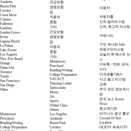
Anaheim
건강보험
Buena Park
생명보험
자동차
Cerritos
집
Costa Mesa
자동차홈
자동차
Cypress
신차 딜러리스팅
종합
Fullerton
신차, 중고차 리스팅
기타
Gardena
건강보험
Garden Grove
커뮤니티
Irvine
생명보험
Laguna Beach
집
구인 게시판 Jobs
La Palma
자동차
파워구인리스팅
Lake Forest
종합
Los Angeles
오늘의 퀵 텍스트 뉴
기타
New Port Beach
스
Montessori
Orange
미씨톡 - 연예, 유머,
Preschool
Santa Ana
수다
Reading/Writing
Torrance
미국생활 Q&A
College Preparation
Tustin
SAT/ACT
사고 팔고 리스팅
San Francisco
Tutoring Center
교육
San Diego
Taekwondo
주식 코인 정보게시
Other
Music
판
Art
한국 뉴스 Korea
Sports
News
Online Class
종교게시판
Others
비지니스 광고 홍보
Montessori
Los Angeles
Covoid-19 Test
Preschool
Anaheim
Location
Reading/Writing
Buena Park
College Preparation
Cerritos
OCKTV 옥케이TV