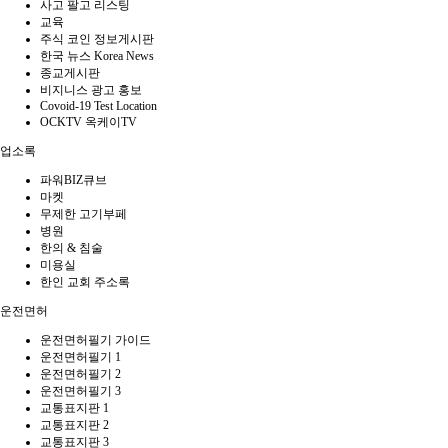
사고 팔고 리스팅
교육
주식 코인 정보게시판
한국 뉴스 Korea News
종교게시판
비지니스 광고 홍보
Covoid-19 Test Location
OCKTV 옥케이TV
업소록
파워BIZ큐브
마켓
무제한 고기부페
병원
한의 & 침술
미용실
한인 교회 주소록
운전면허
운전면허필기 가이드
운전면허필기 1
운전면허필기 2
운전면허필기 3
교통표지판 1
교통표지판 2
교통표지판 3