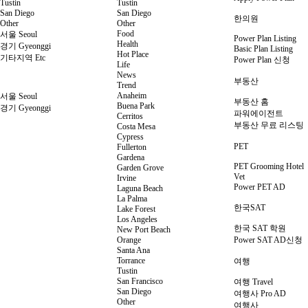
Tustin
Tustin
San Diego
San Diego
한의원
Other
Other
Food
서울 Seoul
Power Plan Listing
Health
경기 Gyeonggi
Basic Plan Listing
Hot Place
기타지역 Etc
Power Plan 신청
Life
News
부동산
Trend
Anaheim
서울 Seoul
부동산 홈
Buena Park
경기 Gyeonggi
파워에이전트
Cerritos
부동산 무료 리스팅
Costa Mesa
Cypress
PET
Fullerton
Gardena
PET Grooming Hotel
Garden Grove
Vet
Irvine
Power PET AD
Laguna Beach
La Palma
한국SAT
Lake Forest
Los Angeles
한국 SAT 학원
New Port Beach
Orange
Power SAT AD신청
Santa Ana
Torrance
여행
Tustin
San Francisco
여행 Travel
San Diego
여행사 Pro AD
Other
여행사