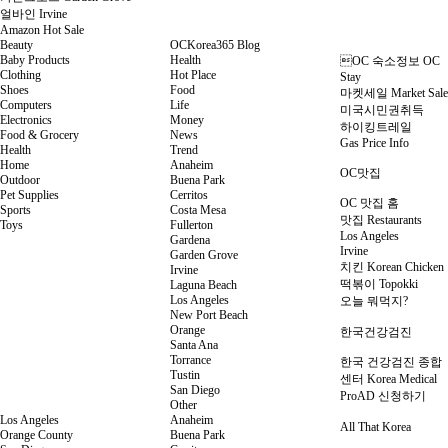
얼바인 Irvine
Amazon Hot Sale
Beauty
OCKorea365 Blog
Baby Products
Health
OC 숙소정보 OC
Clothing
Hot Place
Stay
Shoes
Food
마켓세일 Market Sale
Computers
Life
미국시민권취득
Electronics
Money
하이킹트레일
Food & Grocery
News
Gas Price Info
Health
Trend
Home
Anaheim
OC맛집
Outdoor
Buena Park
Pet Supplies
Cerritos
OC 맛집 홈
Sports
Costa Mesa
맛집 Restaurants
Toys
Fullerton
Los Angeles
Gardena
Irvine
Garden Grove
치킨 Korean Chicken
Irvine
떡볶이 Topokki
Laguna Beach
Los Angeles
오늘 뭐먹지?
New Port Beach
Orange
한국건강검진
Santa Ana
Torrance
한국 건강검진 종합
Tustin
센터 Korea Medical
San Diego
ProAD 신청하기
Other
Los Angeles
Anaheim
All That Korea
Orange County
Buena Park