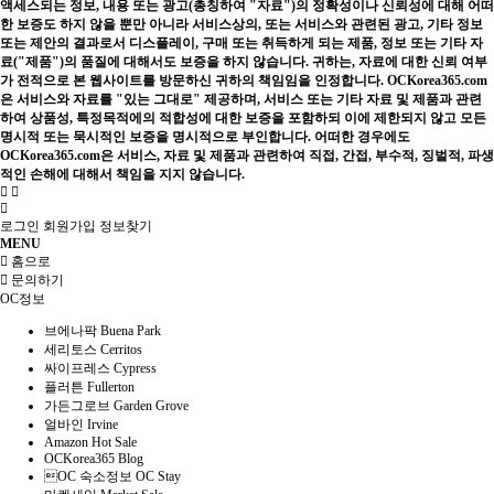
액세스되는 정보, 내용 또는 광고(총칭하여 "자료")의 정확성이나 신뢰성에 대해 어떠
한 보증도 하지 않을 뿐만 아니라 서비스상의, 또는 서비스와 관련된 광고, 기타 정보
또는 제안의 결과로서 디스플레이, 구매 또는 취득하게 되는 제품, 정보 또는 기타 자
료("제품")의 품질에 대해서도 보증을 하지 않습니다. 귀하는, 자료에 대한 신뢰 여부
가 전적으로 본 웹사이트를 방문하신 귀하의 책임임을 인정합니다. OCKorea365.com
은 서비스와 자료를 "있는 그대로" 제공하며, 서비스 또는 기타 자료 및 제품과 관련
하여 상품성, 특정목적에의 적합성에 대한 보증을 포함하되 이에 제한되지 않고 모든
명시적 또는 묵시적인 보증을 명시적으로 부인합니다. 어떠한 경우에도
OCKorea365.com은 서비스, 자료 및 제품과 관련하여 직접, 간접, 부수적, 징벌적, 파생
적인 손해에 대해서 책임을 지지 않습니다.
로그인
회원가입
정보찾기
MENU
홈으로
문의하기
OC정보
브에나팍 Buena Park
세리토스 Cerritos
싸이프레스 Cypress
플러튼 Fullerton
가든그로브 Garden Grove
얼바인 Irvine
Amazon Hot Sale
OCKorea365 Blog
OC 숙소정보 OC Stay