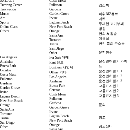
SAT/ACT
Costa Mesa
Tutoring Center
Fullerton
업소록
Taekwondo
Gardena
Music
Garden Grove
파워BIZ큐브
Art
Irvine
마켓
Sports
Laguna Beach
무제한 고기부페
Online Class
New Port Beach
병원
Others
Orange
한의 & 침술
Santa Ana
미용실
Torrance
한인 교회 주소록
Tustin
San Diego
운전면허
Other
Los Angeles
For Sale 매매
운전면허필기 가이
Anaheim
Rent 렌트
Buena Park
드
Business 사업체
Cerritos
운전면허필기 1
Others 기타
Costa Mesa
운전면허필기 2
Los Angeles
Fullerton
운전면허필기 3
Anaheim
Gardena
Buena Park
교통표지판 1
Garden Grove
Cerritos
교통표지판 2
Irvine
Costa Mesa
교통표지판 3
Laguna Beach
Fullerton
New Port Beach
Gardena
문의
Orange
Garden Grove
Santa Ana
Irvine
Torrance
Laguna Beach
광고
Tustin
New Port Beach
San Diego
Orange
광고센터
Other
Santa Ana