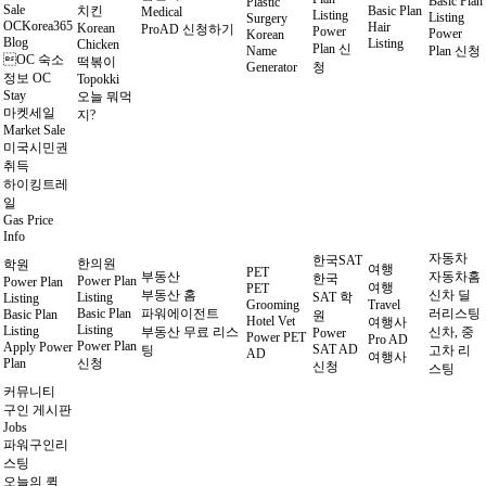
Basic Plan
Plastic
Sale
치킨
Basic Plan
Medical
Listing
Listing
Surgery
OCKorea365
Hair
Korean
ProAD 신청하기
Power
Power
Korean
Blog
Listing
Chicken
Plan 신
Name
Plan 신청
OC 숙소
떡볶이
Generator
청
정보 OC
Topokki
Stay
오늘 뭐먹
마켓세일
지?
Market Sale
미국시민권
취득
하이킹트레
일
Gas Price
Info
자동차
한국SAT
한의원
학원
여행
PET
부동산
자동차홈
한국
Power Plan
Power Plan
여행
PET
부동산 홈
신차 딜
Listing
SAT 학
Listing
Grooming
Travel
Basic Plan
파워에이전트
러리스팅
Basic Plan
원
Hotel Vet
여행사
Listing
Listing
부동산 무료 리스
신차, 중
Power
Power PET
Pro AD
Power Plan
Apply Power
SAT AD
팅
고차 리
AD
여행사
Plan
신청
신청
스팅
커뮤니티
구인 게시판
Jobs
파워구인리
스팅
오늘의 퀵