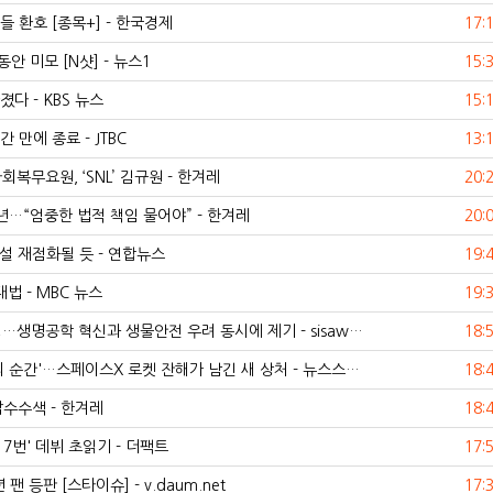
 환호 [종목+] - 한국경제
17:
안 미모 [N샷] - 뉴스1
15:
다 - KBS 뉴스
15:
만에 종료 - JTBC
13:
복무요원, ‘SNL’ 김규원 - 한겨레
20:
년…“엄중한 법적 책임 물어야” - 한겨레
20:
설 재점화될 듯 - 연합뉴스
19:
법 - MBC 뉴스
19:
…생명공학 혁신과 생물안전 우려 동시에 제기 - sisaw…
18:
의 순간'…스페이스X 로켓 잔해가 남긴 새 상처 - 뉴스스…
18:
압수수색 - 한겨레
18:
 7번' 데뷔 초읽기 - 더팩트
17:
 등판 [스타이슈] - v.daum.net
17: