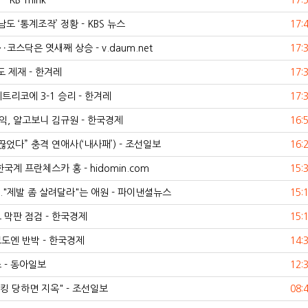
KB Think
17:
 ‘통계조작’ 정황 - KBS 뉴스
17:
스닥은 엿새째 상승 - v.daum.net
17:
 제재 - 한겨레
17:
트리코에 3-1 승리 - 한겨레
17:
익, 알고보니 김규원 - 한국경제
16:
었다” 충격 연애사(‘내사패’) - 조선일보
16:
계 프란체스카 홍 - hidomin.com
15:
.."제발 좀 살려달라"는 애원 - 파이낸셜뉴스
15:
 막판 점검 - 한국경제
15:
도엔 반박 - 한국경제
14:
 - 동아일보
12:
 당하면 지옥" - 조선일보
08: