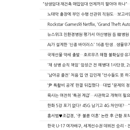
"상생임대·재건축 매입임대 언제까지 팔아야 하나"…
노태악 출장에 부인 수행 선관위 직원도…보고서엔 
Rockstar Games와 Netflix, ‘Grand Theft Aut
뉴스위크 친환경병원 평가서 아산병원 등 韓병원 
AI가 설계한 '신종 바이러스' 16종 탄생...생물무기
국채선물 약세 출발…호르무즈 해협 불확실성·유가
'채 상병 순직 책임' 임성근 전 해병대 1사단장, 2
'남아공 졸전' 처음 입 연 김민재 "선수들도 못 하기
‘尹 특활비 공개’ 판결 뒤집혔다…대법 “문제의 정
육사는 여전히 ‘특권 계급’…사관학교 개혁이 필요
한화 5강 포기 없다! 45G 남기고 4G 차인데?
홍서범♥조갑경, '子 불륜 이혼' 논란 후 근황 포착
한국 U-17 여자배구, 세계선수권 데뷔전 승리 -