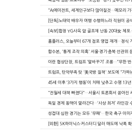
폭염에 멈춘 프로야구…오승환 "경기 늦추면 귀가·이동도
"AI에이전트, 세계인구보다 많아질것…메모리 가격기
[단독]노태악 배우자 여행 수행하느라 직원이 공식
[속보]합정 YG사옥 앞 골프채 난동 20대女 체포 -
홈플러스, 오늘부터 67개 점포 영업 재개…정식 개
합수본, '통계 조작 의혹' 서울·경기·충북 선관위 등
이란 협상단장, 트럼프 ‘말바꾸기’ 조롱…“무한 반복
트럼프, 탄약부족 탓 '美국방 질책' 보도에 "가짜뉴스·반
45세 이후 ‘3가지 행동’이 치매 낮추고 수명 13년
"전월세 대책 빠졌다"…서울시 토론회서 쏟아진 세
독일 경제 동맥이 말라간다…‘사상 최저’ 라인강 수위,
성접대 심판 경기는 모두 '무패'…한국 축구 이미
[외환] SK하이닉스·커스터디 달러 매도에 낙폭 확