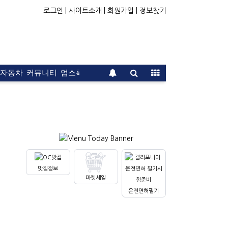
로그인 |
사이트소개 |
회원가입 |
정보찾기
자동차
커뮤니티
업소록
운전면허
문의
광고
맛집정보
마켓세일
운전면허필기