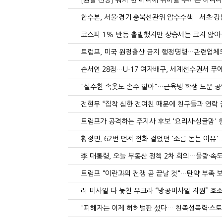
[환율 전망] 워시 한 마디에 뒤바뀔 추세는 아니다 - 
합수본, 서울·경기·충북선관위 압수수색…서초·강남도
코스피 1% 반등 출발했지만 상승세는 크지 않아‥코
트럼프, 미국 원정출산 금지 행정명령…관련업체도
손서연 28점…U-17 여자배구, 세계선수권서 푸에
"실수한 속옷도 손수 빨아"…근육병 학생 도운 공
전현무 “집착 심한 전여친 때문에 친구들과 연락 끊
트럼프가 공격하는 주지사 후보 '요리사·싱글맘' 한국
황정민, 62번 먼저 전화 걸었던 '소름 돋는 이유'.
李 대통령, 오늘 부동산 정책 2차 회의…물량·속도
트럼프 "이란과의 전쟁 곧 끝날 것"…탄약 부족 보
러 미사일 다 놓친 우크라 “방공미사일 지원” 호소
"피해자는 이제 허허벌판 섰다… 친족성폭력·스토킹