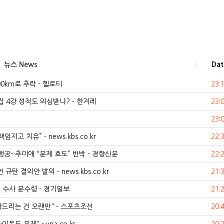
뉴스 News
Dat
0km로 추락 - 헬로티
23:
컵 4강 성적도 의심받나? - 한겨레
23:
23:
 치유” - news.kbs.co.kr
22:
공···추미애 “문제 호도” 반박 - 경향신문
22:
탄 결의안 발의 - news.kbs.co.kr
21:
 수사 분수령 - 경기일보
21:
인사드리는 건 오랜만" - 스포츠조선
20: