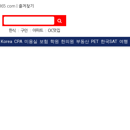
5.com |
즐겨찾기
한식
구인
아파트
OC맛집
|
|
|
자동차
구직
|
|
t Korea
CPA
미용실
보험
학원
한의원
부동산
PET
한국SAT
여행