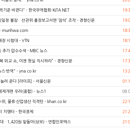
 문제" - yna.co.kr
20:
준 바뀐다" - 한국무역협회-KITA.NET
19:
일정 불참…선관위 출장보고서엔 ‘참석’ 조작 - 경향신문
19:
 munhwa.com
18:
장 시험대 - YTN
18:
 추가 압수수색 - MBC 뉴스
17:
 외교 쇼, 이젠 현실 직시하라” - 경향신문
17:
역" - yna.co.kr
13:
 늘려 준다 [라이프] - 서울신문
01:
제개편 우려(종합) - 뉴스1
08.
 물류·산업생산 직격탄 - khan.co.kr
22:
지 치명타 - 한국경제
21:
대…1,420원 밑돌아(상보) - 연합인포맥스
21: