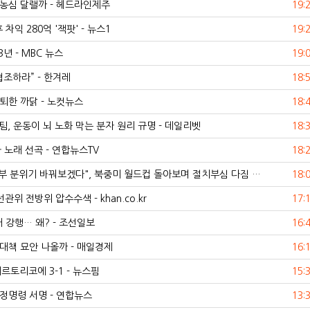
농심 달랠까 - 헤드라인제주
19:
차익 280억 '잭팟' - 뉴스1
19:
년 - MBC 뉴스
19:
조하라” - 한겨레
18:
퇴한 까닭 - 노컷뉴스
18:
, 운동이 뇌 노화 막는 분자 원리 규명 - 데일리벳
18:
하 노래 선곡 - 연합뉴스TV
18:
 분위기 바꿔보겠다", 북중미 월드컵 돌아보며 절치부심 다짐 …
18:
관위 전방위 압수수색 - khan.co.kr
17:
래 강행… 왜? - 조선일보
16:
 대책 묘안 나올까 - 매일경제
16:
르토리코에 3-1 - 뉴스핌
15:
정명령 서명 - 연합뉴스
13: