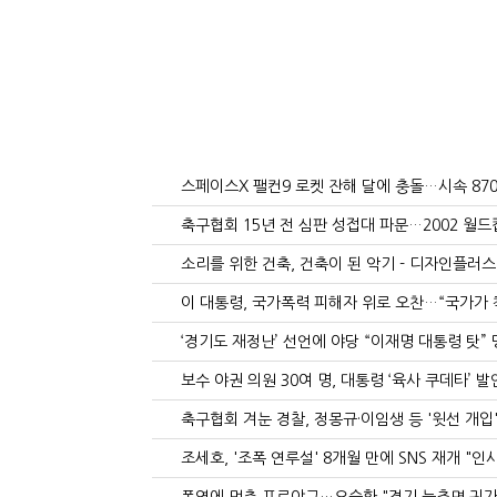
/".
This
shortcut
activates
the
screen
reader
to
스페이스X 팰컨9 로켓 잔해 달에 충돌…시속 870
help
you
축구협회 15년 전 심판 성접대 파문…2002 월드
navigate
소리를 위한 건축, 건축이 된 악기 - 디자인플러스
and
interact
이 대통령, 국가폭력 피해자 위로 오찬…“국가가 책임지고
with
‘경기도 재정난’ 선언에 야당 “이재명 대통령 탓” 맹
the
content.
보수 야권 의원 30여 명, 대통령 ‘육사 쿠데타’ 발언 규
축구협회 겨눈 경찰, 정몽규·이임생 등 '윗선 개입'
조세호, '조폭 연루설' 8개월 만에 SNS 재개 "