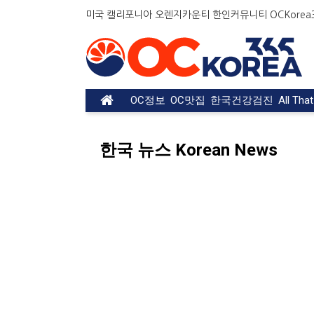
Welcome
미국 캘리포니아 오렌지카운티 한인커뮤니티 OCKorea36
to
All
in
One
Accessibility
OC정보
OC맛집
한국건강검진
All Tha
screen
reader.
To
한국 뉴스 Korean News
start
the
All
in
One
Accessibility
screen
reader,
press
"Ctrl
+