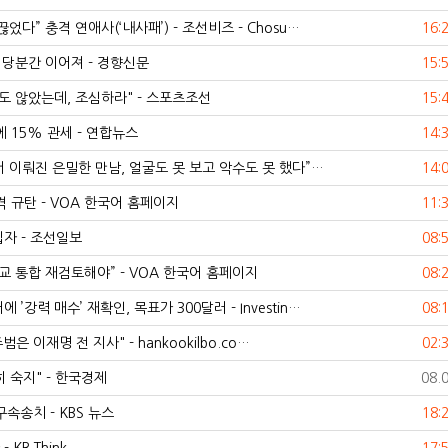
다” 충격 연애사(‘내사패’) - 조선비즈 - Chosu…
16:
당분간 이어져 - 경향신문
15:
지도 않았는데, 조심하라" - 스포츠조선
15:
 15% 관세 - 연합뉴스
14:
서 이뤄진 은밀한 만남, 얼굴도 못 보고 악수도 못 했다”…
14:
 규탄 - VOA 한국어 홈페이지
11:
입자 - 조선일보
08:
 통합 재검토해야” - VOA 한국어 홈페이지
08:
력 매수’ 재확인, 목표가 300달러 - Investin…
08:
은 이재명 전 지사" - hankookilbo.co…
02:
 숙지" - 한국경제
08.
속송치 - KBS 뉴스
18: