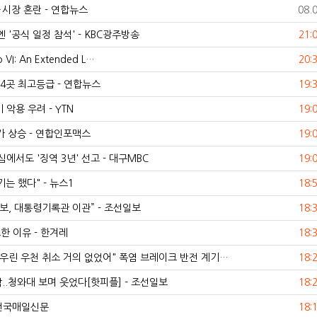
시장 혼란 - 연합뉴스
08.
'공식 일정 참석' - KBC광주방송
21:
o VI: An Extended L…
20:
4곳 최고등급 - 연합뉴스
19:
 악용 우려 - YTN
19:
 상승 - 연합인포맥스
19:
심에서도 '징역 3년' 선고 - 대구MBC
19:
는 했다" - 뉴스1
18:
보, 대통령기록관 이관” - 조선일보
18:
한 이유 - 한겨레
18:
…"우린 우천 취소 거의 없었어" 폭염 브레이크 반전 계기…
18:
..청와대 보며 웃었다[핫피플] - 조선일보
18:
 전국매일신문
18: