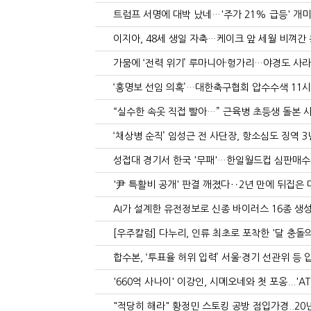
트럼프 서명에 대박 났네…'주가 21% 급등' 개미들
이지아, 48세 생일 자축…케이크 앞 세월 비껴간 동
가뭄에 ‘전력 위기’ 루마니아·헝가리…야경도 사라졌
‘홍명보 선임 의혹’…대한축구협회 압수수색 11시간 
“실수한 속옷 직접 빨아…” 근육병 초등생 돌본 사회
‘채상병 순직’ 임성근 전 사단장, 항소심도 징역 3
성접대 경기서 한국 '무패'…한일월드컵 심판매수
'尹 특활비 공개' 판결 깨졌다‥2년 만에 뒤집은 대
AI가 설계한 유전정보로 신종 바이러스 16종 생성
[우주칼럼] 다누리, 인류 최초로 포착한 '달 충돌
합수본, ‘투표율 허위 입력’ 서울·경기 선관위 등 
'660억 사나이' 이강인, 시메오네와 첫 포옹...'AT
"적당히 해라" 황정민 스토킹 공방 점입가경..20년 팬