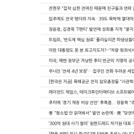
전현무 “집착 심한 전여친 때문에 친구들과 연락 끊었
입추에도 전국 맹더위 지속…39도 육박에 열대야 
장윤정, 김경욱 'T팬티' 발언에 성희롱 지적 "묻
트럼프, '반도체 핵심 원료' 폴리실리콘 파생상품에
이란 대통령도 못 본 최고지도자?···“차량 뒷좌석
미국, 예멘 정부군 겨냥한 후티 반군의 치명적 공격
무너진 ‘전세 4년 보장’… 집주인 전화 두려운 세
[한국은 지금] 육해공군 전직 참모총장들 “사관학교
레이먼드 제임스, 테이크투인터랙티브 소프트웨어에 ’강
추미애 '경기 재정 비상 선언' 후폭풍... 장동혁 "주범
李 "형소법 안 읽어봐서" 발언 논란에…靑 "당연히
‘300억 원대 사기 혐의’ 원헌드레드 차가원 대표 구