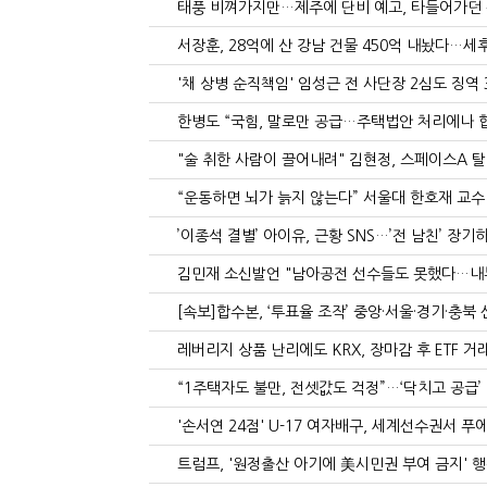
태풍 비껴가지만…제주에 단비 예고, 타들어가던 
서장훈, 28억에 산 강남 건물 450억 내놨다…세후 
'채 상병 순직책임' 임성근 전 사단장 2심도 징역 3
한병도 “국힘, 말로만 공급…주택법안 처리에나 협
"술 취한 사람이 끌어내려" 김현정, 스페이스A 탈
“운동하면 뇌가 늙지 않는다” 서울대 한호재 교수팀
’이종석 결별’ 아이유, 근황 SNS…’전 남친’ 장기
김민재 소신발언 "남아공전 선수들도 못했다…내부
[속보]합수본, ‘투표율 조작’ 중앙·서울·경기·충북 선
레버리지 상품 난리에도 KRX, 장마감 후 ETF 거
“1주택자도 불만, 전셋값도 걱정”…‘닥치고 공급’
'손서연 24점' U-17 여자배구, 세계선수권서 푸에
트럼프, '원정출산 아기에 美시민권 부여 금지' 행