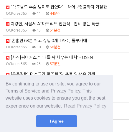
“맥도날드 수술 빌미로 잡았다”…태아보험금까지 거절한 …
OCKorea365
11
44분전
이강인, 서울서 AT마드리드 입단식...전례 없는 특급…
OCKorea365
15
51분전
‘손흥민 68분 뛰고 슈팅 0개’ LAFC, 톨루카에 …
OCKorea365
10
56분전
[사진]싸이커스,'무대를 꽉 채우는 매력' - OSEN
OCKorea365
23
57분전
[우주칼럼] 머스크가 퍼뜨린 ‘달 충돌 영상’은 가짜……
OCKorea365
7
1시간전
By continuing to use our site, you agree to our
Terms of Service and Privacy Policy. This
“몰상식, 우롱”…국힘, 황희 ‘폐버스 청년 주택’ 3…
website uses cookies to ensure you get the best
OCKorea365
14
1시간전
experience on our website.
Read Privacy Policy
‘불장 마통’ 연체율 급증…20대·60대, 전체보다 1…
OCKorea365
18
1시간전
I Agree
푸틴 핵잠까지 '그물' 뒤집어썼다…우크라 드론 얼마나 …
OCKorea365
14
1시간전