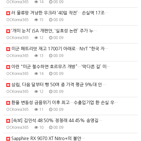
OCKorea365
14
08.09
러 물류망 겨냥한 우크라 ‘40일 작전’…손실액 17조…
OCKorea365
15
08.09
‘개미 눈치’ ISA 개편안, ‘실효성 논란’ 주가 누…
OCKorea365
12
08.09
미군 패트리엇 재고 1700기 아래로…NYT “한국 자…
OCKorea365
13
08.09
이란 “미군 철수하면 호르무즈 개방”…‘막다른 길’ 미…
OCKorea365
14
08.09
삼립, 다음 달부터 빵 50여 종 가격 평균 9%대 인…
OCKorea365
12
08.09
환율 변동성 금융위기 이후 최고…수출입기업 환 손실 우…
OCKorea365
11
08.09
[속보] 김민석 48.50% 정청래 44.45% 송영길…
OCKorea365
10
08.09
Sapphire RX 9070 XT Nitro+의 불안…