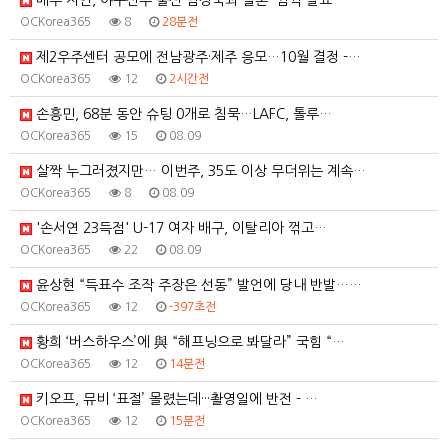
배우 지안, 야구선수 출신 엄정욱과 결혼 '깜짝 발표'…
OCKorea365
8
28분전
제2우주센터 공모에 전남광주·제주 응모…10월 결정 -…
OCKorea365
12
2시간전
손흥민, 68분 동안 슈팅 0개로 침묵…LAFC, 톨루…
OCKorea365
15
08.09
살짝 누그러졌지만… 이번주, 35도 이상 무더위는 계속…
OCKorea365
8
08.09
'손서연 23득점' U-17 여자 배구, 이탈리아 꺾고…
OCKorea365
22
08.09
윤상현 “득표수 조작 주장은 선동” 발언에 당내 반발……
OCKorea365
12
-397초전
황희 ‘버스하우스’에 與 “해프닝으로 봐달라” 국힘 “…
OCKorea365
12
14분전
키오프, 뮤비 ‘표절’ 몰렸는데···촬영일에 반전 - …
OCKorea365
12
15분전