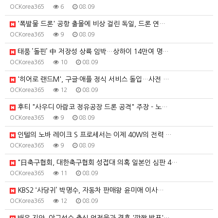
OCKorea365
6
08.09
'폭발물 드론' 공항 출몰에 비상 걸린 독일, 드론 연…
OCKorea365
9
08.09
태풍 ’돌핀’ 中 저장성 상륙 임박…상하이 14만여 명…
OCKorea365
10
08.09
'히어로 랜드M', 구글·애플 정식 서비스 돌입…사전 …
OCKorea365
12
08.09
후티 "사우디 아람코 정유공장 드론 공격" 주장 - 노…
OCKorea365
9
08.09
인텔의 노바 레이크 S 프로세서는 이제 40W의 전력 …
OCKorea365
9
08.09
"日축구협회, 대한축구협회 성접대 의혹 일본인 심판 4…
OCKorea365
11
08.09
KBS2 ‘사당귀’ 박명수, 자동차 판매왕 윤미애 이사…
OCKorea365
12
08.09