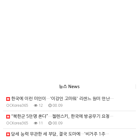
뉴스 News
한국에 이런 미인이…'이강인 고마워' 리센느 원이 만난…
OCKorea365
12
08.09
“북한군 5만명 온다”…젤렌스키, 한국에 방공무기 요청…
OCKorea365
11
08.09
담세 능력 무관한 세 부담, 결국 도마에…‘비거주 1주…