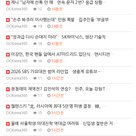
제니 “남자에 선톡 안 해…연속 문자 2번? 응급 상황…
OCKorea365
12
16분전
"손주 봐주러 이사했는데" 민원 폭발…집주인들 '부글부…
OCKorea365
19
24분전
“성과급 다시 손대지 마라”…SK하이닉스, 생산·기술직…
OCKorea365
14
41분전
이강인, 한국 팬들 앞에서 AT마드리드 입단식…맨시티전…
OCKorea365
16
59분전
2026 SBS 가요대전 썸머 라인업…생중계 유튜브 -…
OCKorea365
11
1시간전
정청래의 재역전? 김민석의 연승?…민주, 오늘 강원·T…
OCKorea365
11
1시간전
젤렌스키 “北, 러시아에 최대 5만명 파병 결정…韓, …
OCKorea365
15
3시간전
올해 서울학생 의대진학 역대급 어려워…신입생 절반은 지…
OCKorea365
15
5시간전