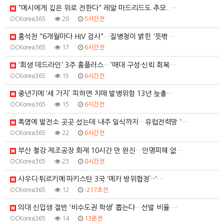
"메시에게 깊은 위로 전한다" 레알 마드리드도 추모..…
OCKorea365
20
5시간전
홍석천 "6개월마다 HIV 검사"…질병청이 밝힌 '뜻밖…
OCKorea365
17
6시간전
'회생 데드라인' 3주 홈플러스…'매대 구성·신뢰 회복…
OCKorea365
15
6시간전
중년기에 ‘세 가지’ 피하면 치매 발병위험 13년 늦출…
OCKorea365
15
6시간전
폭염에 발전소 곳곳 섰는데 내주 일식까지…유럽전력망 '…
OCKorea365
22
6시간전
부산 철강 제조공장 화재 10시간 만 완진…인명피해 없…
OCKorea365
23
8시간전
사우디·튀르키예·파키스탄 3국 ‘메카 방위협정’···‘…
OCKorea365
12
-217초전
의대 신입생 절반 ‘비수도권 학생’ 뽑는다…선발 비율 …
OCKorea365
14
13분전