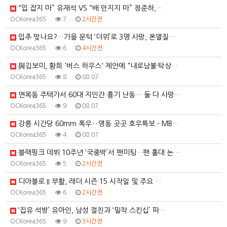
“입 잡지 마” 유재석 VS “배 만지지 마” 정준하,…
OCKorea365
7
2시간전
입추 맞나요?…가을 문턱 ‘더위’로 3명 사망, 온열질…
OCKorea365
6
4시간전
與김보미, 황희 '버스 하우스' 제안에 "내로남불·탁상…
OCKorea365
8
08.07
면목동 주택가서 60대 지인간 흉기 난동… 둘 다 사망…
OCKorea365
9
08.07
강릉 시간당 60mm 폭우‥영동 곳곳 호우특보 - MB…
OCKorea365
4
08.07
블랙핑크 데뷔 10주년 ‘국중박’서 팬미팅…팬 홀대 논…
OCKorea365
5
2시간전
디아블로 II 부활, 래더 시즌 15 시작일 및 주요 …
OCKorea365
6
2시간전
‘집유 석방’ 유아인, 남성 절친과 ‘밀착 스킨십’ 파…
OCKorea365
9
3시간전