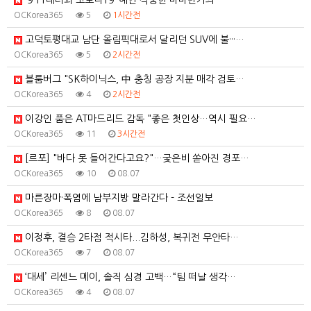
‘9·11테러와 코로나19’ 예언 적중한 바바반가의 ‘…
OCKorea365
5
1시간전
고덕토평대교 남단 올림픽대로서 달리던 SUV에 불···…
OCKorea365
5
2시간전
블룸버그 "SK하이닉스, 中 충칭 공장 지분 매각 검토…
OCKorea365
4
2시간전
이강인 품은 AT마드리드 감독 "좋은 첫인상…역시 필요…
OCKorea365
11
3시간전
[르포] "바다 못 들어간다고요?"…궂은비 쏟아진 경포…
OCKorea365
10
08.07
마른장마·폭염에 남부지방 말라간다 - 조선일보
OCKorea365
8
08.07
이정후, 결승 2타점 적시타...김하성, 복귀전 무안타…
OCKorea365
7
08.07
‘대세’ 리센느 메이, 솔직 심경 고백…“팀 떠날 생각…
OCKorea365
4
08.07