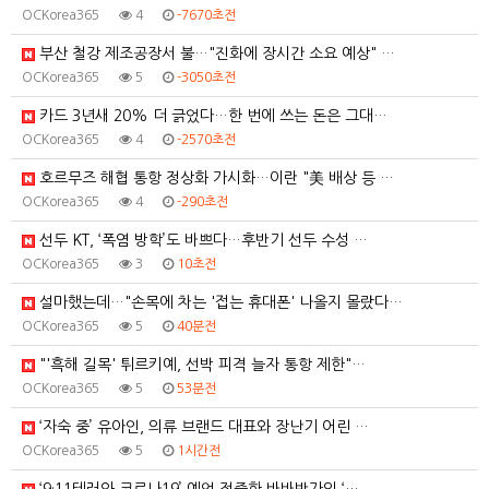
OCKorea365
4
-7670초전
부산 철강 제조공장서 불…"진화에 장시간 소요 예상" …
OCKorea365
5
-3050초전
카드 3년새 20% 더 긁었다…한 번에 쓰는 돈은 그대…
OCKorea365
4
-2570초전
호르무즈 해협 통항 정상화 가시화…이란 "美 배상 등 …
OCKorea365
4
-290초전
선두 KT, ‘폭염 방학’도 바쁘다…후반기 선두 수성 …
OCKorea365
3
10초전
설마했는데…"손목에 차는 '접는 휴대폰' 나올지 몰랐다…
OCKorea365
5
40분전
"'흑해 길목' 튀르키예, 선박 피격 늘자 통항 제한"…
OCKorea365
5
53분전
‘자숙 중’ 유아인, 의류 브랜드 대표와 장난기 어린 …
OCKorea365
5
1시간전