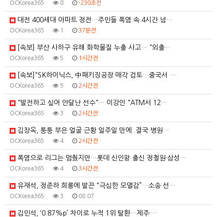
OCKorea365
8
-230초전
대전 400세대 아파트 정전…주민들 폭염 속 4시간 넘…
OCKorea365
1
37분전
[속보] 부산 사하구 유해 화학물질 누출 사고… "외출…
OCKorea365
5
1시간전
[속보]“SK하이닉스, 中패키징공장 매각 검토…중국서 …
OCKorea365
5
2시간전
"발전하고 싶어 안달난 선수"… 이강인 "ATM서 12…
OCKorea365
3
2시간전
김창옥, 퉁퉁 부은 얼굴 근황 일주일 만에..결국 병원…
OCKorea365
4
2시간전
폭염으로 리그는 멈췄지만…롯데 신인왕 출신 정철원·삼성…
OCKorea365
4
3시간전
유재석, 정준하 희롱에 발끈 “극심한 모멸감”…소송 선…
OCKorea365
3
08.07
김민석, ‘0.87%p’ 차이로 누적 1위 탈환…제주·…