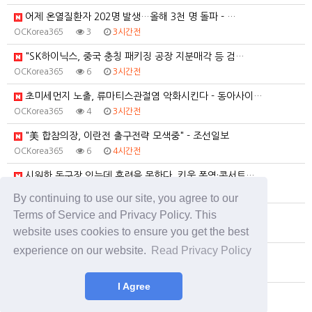
어제 온열질환자 202명 발생…올해 3천 명 돌파 - …
OCKorea365
3
3시간전
"SK하이닉스, 중국 충칭 패키징 공장 지분매각 등 검…
OCKorea365
6
3시간전
초미세먼지 노출, 류마티스관절염 악화시킨다 - 동아사이…
OCKorea365
4
3시간전
"美 합참의장, 이란전 출구전략 모색중" - 조선일보
OCKorea365
6
4시간전
시원한 돔구장 있는데 훈련을 못한다, 키움 폭염·콘서트…
OCKorea365
7
5시간전
By continuing to use our site, you agree to our
Terms of Service and Privacy Policy. This
서울 면목동 흉기 난동…‘지인 사이’ 60대 남성 2명…
website uses cookies to ensure you get the best
OCKorea365
5
5시간전
experience on our website.
Read Privacy Policy
'단 1년, 5억이 7억 됐다' 정부 믿었는데…"결혼·…
OCKorea365
7
08.07
I Agree
농식품부, 폭염에 육계·상추 피해 예방 총력…현장관리 …
OCKorea365
8
08.07