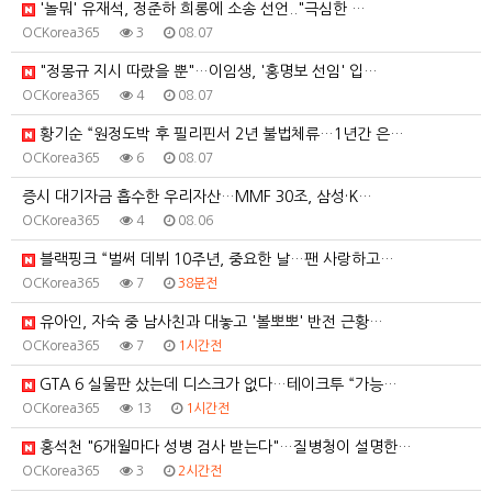
'놀뭐' 유재석, 정준하 희롱에 소송 선언.."극심한 …
OCKorea365
3
08.07
"정몽규 지시 따랐을 뿐"…이임생, '홍명보 선임' 입…
OCKorea365
4
08.07
황기순 “원정도박 후 필리핀서 2년 불법체류…1년간 은…
OCKorea365
6
08.07
증시 대기자금 흡수한 우리자산…MMF 30조, 삼성·K…
OCKorea365
4
08.06
블랙핑크 “벌써 데뷔 10주년, 중요한 날…팬 사랑하고…
OCKorea365
7
38분전
유아인, 자숙 중 남사친과 대놓고 '볼뽀뽀' 반전 근황…
OCKorea365
7
1시간전
GTA 6 실물판 샀는데 디스크가 없다…테이크투 “가능…
OCKorea365
13
1시간전
홍석천 "6개월마다 성병 검사 받는다"…질병청이 설명한…
OCKorea365
3
2시간전