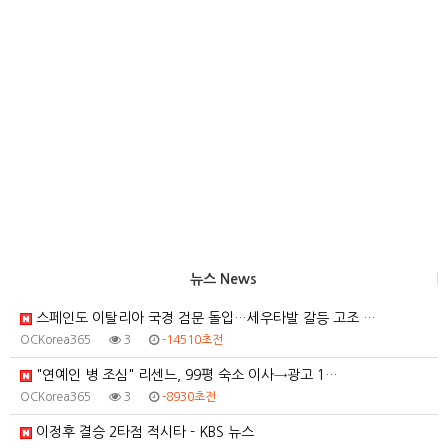
뉴스 News
스페인도 이탈리아 국경 검문 돌입…세우타발 갈등 고조 …
OCKorea365
3
-14510초전
"연예인 병 조심" 리센느, 99평 숙소 이사→광고 1…
OCKorea365
3
-8930초전
이정후 결승 2타점 적시타 - KBS 뉴스