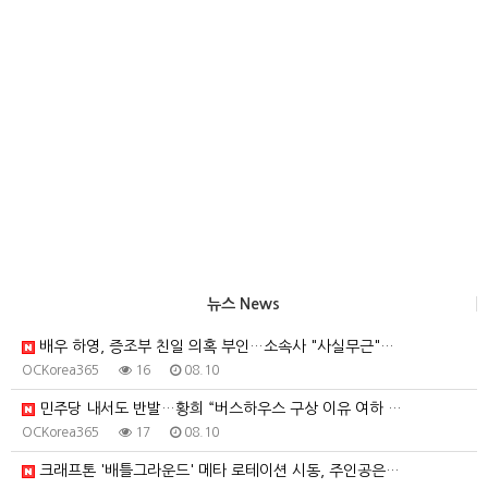
뉴스 News
배우 하영, 증조부 친일 의혹 부인…소속사 "사실무근"…
OCKorea365
16
08.10
민주당 내서도 반발…황희 “버스하우스 구상 이유 여하 …
OCKorea365
17
08.10
크래프톤 '배틀그라운드' 메타 로테이션 시동, 주인공은…