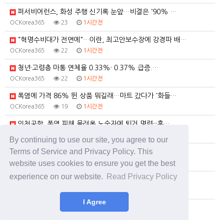
퍼서비어런스, 화성 주행 신기록 눈앞…비결은 '90% …
OCKorea365
23
1시간전
"혁명수비대가 전면에"…이란, 최고안보수장에 강경파 배…
OCKorea365
22
1시간전
청년·고령층 마통 연체율 0.33%· 0.37% 급증.…
OCKorea365
22
1시간전
폭염에 가격 86% 뛴 상품 뭐길래…마트 갔다가 '화들…
OCKorea365
19
1시간전
인천공항, 폭염 피해 몰려온 노숙자에 퇴거 명령···홈…
OCKorea365
14
2시간전
By continuing to use our site, you agree to our
Terms of Service and Privacy Policy. This
李대통령 지지율 43.3%... 4주째 하락해 ‘취임 …
website uses cookies to ensure you get the best
OCKorea365
21
4시간전
experience on our website.
Read Privacy Policy
'ISA·주가누르기 방지법' 전면 재검토…반복되는 주식…
OCKorea365
10
5시간전
I Agree
“결국 주식 전문가들도 전혀 모른다”…속썩이는 ‘반도체…
OCKorea365
26
7시간전