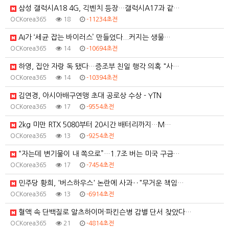
삼성 갤럭시A18 4G, 긱벤치 등장…갤럭시A17과 같…
OCKorea365
18
-11234초전
AI가 ‘세균 잡는 바이러스’ 만들었다...커지는 생물…
OCKorea365
14
-10694초전
하영, 집안 자랑 독 됐다…증조부 친일 행각 의혹 "사…
OCKorea365
14
-10394초전
김연경, 아시아배구연맹 초대 공로상 수상 - YTN
OCKorea365
17
-9554초전
2kg 미만 RTX 5080부터 20시간 배터리까지…M…
OCKorea365
13
-9254초전
“자는데 변기물이 내 쪽으로”…1.7조 버는 미국 구금…
OCKorea365
17
-7454초전
민주당 황희, '버스하우스' 논란에 사과‥"무거운 책임…
OCKorea365
13
-6914초전
혈액 속 단백질로 알츠하이머·파킨슨병 감별 단서 찾았다…
OCKorea365
21
-4814초전