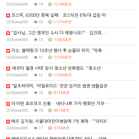
OCKorea365
19
-12194초전
코스피, 6300선 회복 실패…코스닥은 6%대 급등 마…
OCKorea365
10
-11774초전
“검사님, 그간 영부인 수사 다 해봤나요?”…김건희, …
OCKorea365
13
-11654초전
지수, 블랙핑크 10주년 행사 후 눈물의 의미.."억측…
OCKorea365
15
-11594초전
‘세우타 월경 사태’ 당시 청소년 성폭행도···“청소년…
OCKorea365
12
-11054초전
"알츠하이머, '아밀로이드' 연관 있지만 염증·생활습관…
OCKorea365
16
-8114초전
미·이란 호르무즈 진통… 네타냐후 가자 평화안 거부 -…
OCKorea365
10
-4814초전
배우 김지원, 서울대어린이병원에 1억 쾌척…"'닥터X'…
OCKorea365
17
-3734초전