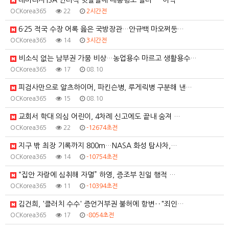
레버리지·ISA 연타석 헛발질에 대통령도 질타 … 이억…
OCKorea365
22
2시간전
6·25 적국 수장 어록 읊은 국방장관…안규백 마오쩌둥…
OCKorea365
14
3시간전
비소식 없는 남부권 가뭄 비상…농업용수 마르고 생활용수…
OCKorea365
17
08.10
피검사만으로 알츠하이머, 파킨슨병, 루게릭병 구분해 낸…
OCKorea365
15
08.10
교회서 학대 의심 어린이, 4차례 신고에도 끝내 숨져 …
OCKorea365
22
-12674초전
지구 밖 최장 기록까지 800m…NASA 화성 탐사차,…
OCKorea365
14
-10754초전
“집안 자랑에 심취해 자멸” 하영, 증조부 친일 행적 …
OCKorea365
11
-10394초전
김건희, '클러치 수수' 증언거부권 불허에 항변‥"죄인…
OCKorea365
17
-8054초전