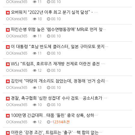
OCKorea365
11
08.10
오버워치 “2022년 이후 최고 분기 실적 달성” - …
OCKorea365
18
08.10
파킨슨병 위험 높은 '렘수면행동장애' MRI로 먼저 찾…
OCKorea365
11
08.10
이 대통령 “호남 반도체 클러스터, 일본 구마모토 못지…
OCKorea365
11
08.10
WSJ "트럼프, 호르무즈 재개방 전제로 이란전 종전 …
OCKorea365
12
08.10
김민석 "야당의 개소리도 참았는데, 정청래 '선거 승리…
OCKorea365
13
08.10
경찰, 축구협회 ‘심판 성접대’ 수사 검토…공소시효가 …
OCKorea365
10
08.10
100만명 긴급대피...태풍 '돌핀' 중국 상륙, 상하…
OCKorea365
12
-12314초전
이란은 '강경 조건', 트럼프는 '출구'…핵 합의 없는…