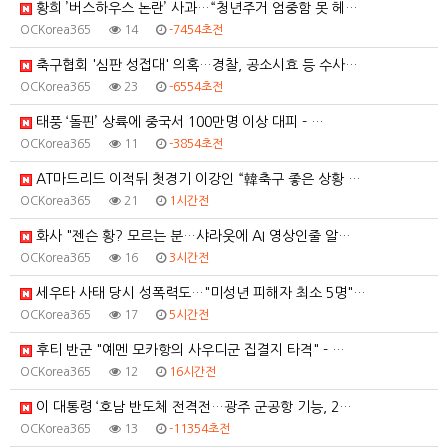
황희 ’버스하우스 논란’ 사과…“청년주거 엄중함 못 헤…
OCKorea365
14
-7454초전
축구협회 '심판 성접대' 의혹…경찰, 공소시효 등 수사…
OCKorea365
23
-6554초전
태풍 ‘돌핀’ 상륙에 중국서 100만명 이상 대피 - …
OCKorea365
11
-3854초전
AT마드리드 이적뒤 첫경기 이강인 “韓축구 좋은 상황 …
OCKorea365
21
1시간전
화사 "젠슨 황? 모르는 분…샤라웃에 AI 영상인줄 알…
OCKorea365
16
3시간전
세우타 사태 당시 성폭력도…"미성년 피해자 최소 5명"…
OCKorea365
17
5시간전
후티 반군 "예멘 모카항의 사우디군 집결지 타격" - …
OCKorea365
12
16시간전
이 대통령 ‘호남 반도체 전격전…광주 군공항 기능, 2…
OCKorea365
13
-11354초전