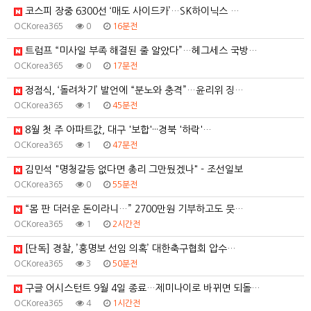
코스피 장중 6300선 ‘매도 사이드카’…SK하이닉스 …
OCKorea365
0
16분전
트럼프 “미사일 부족 해결된 줄 알았다”…헤그세스 국방…
OCKorea365
0
17분전
정점식, ‘돌려차기’ 발언에 “분노와 충격”…윤리위 징…
OCKorea365
1
45분전
8월 첫 주 아파트값, 대구 '보합'···경북 '하락'…
OCKorea365
1
47분전
김민석 "명청갈등 없다면 총리 그만뒀겠나" - 조선일보
OCKorea365
0
55분전
“몸 판 더러운 돈이라니…” 2700만원 기부하고도 뭇…
OCKorea365
1
2시간전
[단독] 경찰, ’홍명보 선임 의혹’ 대한축구협회 압수…
OCKorea365
3
50분전
구글 어시스턴트 9월 4일 종료…제미나이로 바뀌면 되돌…
OCKorea365
4
1시간전