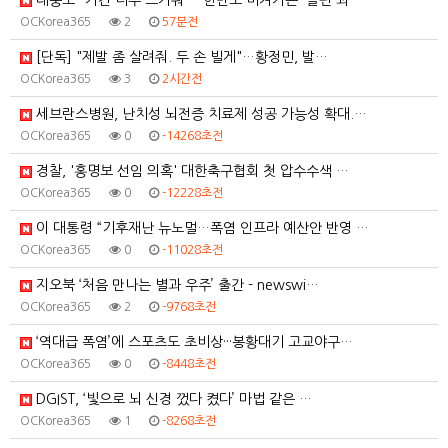
태풍도 "거긴 너무 뜨거워"…한반도 비켜가는 '돌핀'과…
OCKorea365
2
57분전
[단독] "제발 좀 살려줘. 두 손 빌게"…황정민, 발…
OCKorea365
3
2시간전
세브란스병원, 난치성 뇌전증 치료제 성공 가능성 확대.…
OCKorea365
0
-14268초전
경찰, '홍명보 선임 의혹' 대한축구협회 첫 압수수색 …
OCKorea365
0
-12228초전
이 대통령 “기후재난 뉴노멀…폭염 인프라 예산안 반영 …
OCKorea365
0
-11028초전
지오북 ‘처음 만나는 별과 우주’ 출간 - newswi…
OCKorea365
2
-9768초전
‘역대급 폭염’에 스포츠도 초비상···봉황대기 고교야구…
OCKorea365
0
-8448초전
DGIST, ‘빛으로 뇌 신경 껐다 켰다’ 마법 같은 …
OCKorea365
1
-8268초전