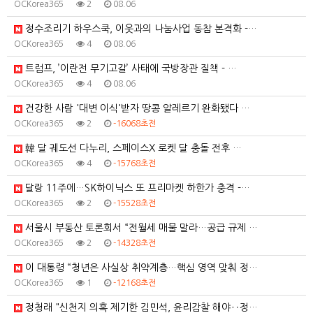
OCKorea365
2
08.06
정수조리기 하우스쿡, 이웃과의 나눔사업 동참 본격화 -…
OCKorea365
4
08.06
트럼프, ’이란전 무기고갈’ 사태에 국방장관 질책 - …
OCKorea365
4
08.06
건강한 사람 '대변 이식'받자 땅콩 알레르기 완화됐다 …
OCKorea365
2
-16068초전
韓 달 궤도선 다누리, 스페이스X 로켓 달 충돌 전후 …
OCKorea365
4
-15768초전
달랑 11주에…SK하이닉스 또 프리마켓 하한가 충격 -…
OCKorea365
2
-15528초전
서울시 부동산 토론회서 “전월세 매물 말라…공급 규제 …
OCKorea365
2
-14328초전
이 대통령 “청년은 사실상 취약계층…핵심 영역 맞춰 정…
OCKorea365
1
-12168초전
정청래 "신천지 의혹 제기한 김민석, 윤리감찰 해야‥정…