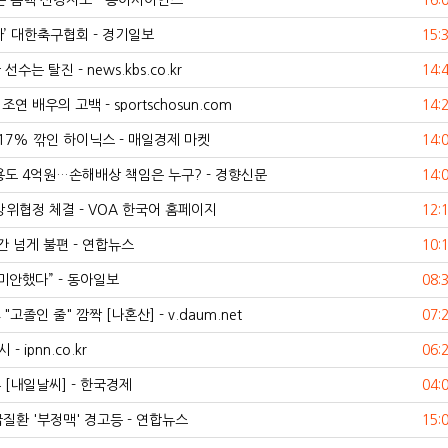
온 음핵 신경지도 - 동아사이언스
16:
’ 대한축구협회 - 경기일보
15:
 탈진 - news.kbs.co.kr
14:
배우의 고백 - sportschosun.com
14:
7% 깎인 하이닉스 - 매일경제 마켓
14:
비용도 4억원…손해배상 책임은 누구? - 경향신문
14:
위협정 체결 - VOA 한국어 홈페이지
12:
 넘게 불편 - 연합뉴스
10:
미안했다” - 동아일보
08:
고졸인 줄" 깜짝 [나혼산] - v.daum.net
07:
ipnn.co.kr
06:
[내일날씨] - 한국경제
04:
질환 '부정맥' 경고등 - 연합뉴스
15: