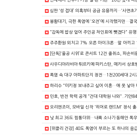
인체에서 연구가 가장 덜 된 기관…26년 늦게 나
심판 ‘성 접대’ 의혹부터 공금 유용까지…‘사면초가
봉황대기, 극한 폭염에 ‘오전’에 시작했지만…결국 선수는
"감독에 밥상 엎어 주인공 차인표에 뺏겼다" 유명 조연 
주주환원 외치고 7% 오른 마이크론…말 아끼고 1
[단독]‘올공 시위’로 콘서트 12건 줄취소, 파손
사우디아라비아·튀르키예·파키스탄, 메카서 상호방
폭염 속 대구 아파트단지 정전…1천200세대 2시간
하리수 “미키정 보내주고 싶어 이혼…애 못 낳아 
민호, 반전 학력 공개 "건대 대학원 나와"..기안84 "
오리엔조이, 모바일 신작 '히어로 랜드M' 정식 출시 - 
낮 최고 36도 찜통더위…내륙 소나기·동해안 폭우 
[위클리 건강] 40도 폭염이 부르는 또 하나의 응급