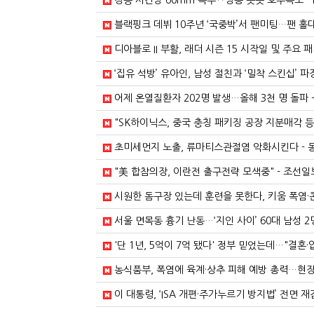
강릉 시간당 60mm 폭우‥영동 곳곳 호우특보 - 
블랙핑크 데뷔 10주년 ‘국중박’서 팬미팅…팬 홀대
디아블로 II 부활, 래더 시즌 15 시작일 및 주요 패치
‘집유 석방’ 유아인, 남성 절친과 ‘밀착 스킨십’ 파
어제 온열질환자 202명 발생…올해 3천 명 돌파 
"SK하이닉스, 중국 충칭 패키징 공장 지분매각 등 검
초미세먼지 노출, 류마티스관절염 악화시킨다 -
"美 합참의장, 이란전 출구전략 모색중" - 조선일
시원한 돔구장 있는데 훈련을 못한다, 키움 폭염·
서울 면목동 흉기 난동…‘지인 사이’ 60대 남성 2
'단 1년, 5억이 7억 됐다' 정부 믿었는데…"결혼·
농식품부, 폭염에 육계·상추 피해 예방 총력…현장
이 대통령, ‘ISA 개편·주가누르기 방지법’ 전면 재검