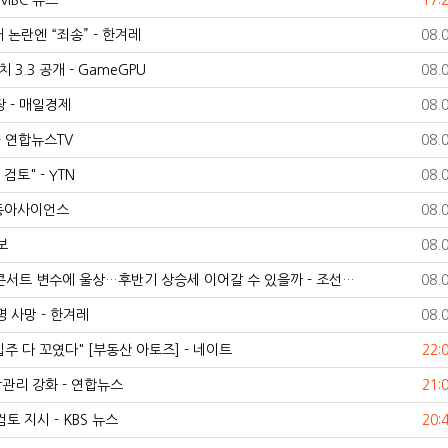
MBC 뉴스
17:
 논란엔 “죄송” - 한겨레
08.
 3.3 공개 - GameGPU
08.
장 - 매일경제
08.
- 연합뉴스TV
08.
토" - YTN
08.
 동아사이언스
08.
보
08.
콘서트 변수에 울상…후반기 상승세 이어갈 수 있을까 - 조선…
08.
명 사망 - 한겨레
08.
입주 다 꼬였다" [부동산 아토즈] - 네이트
22:
관리 강화 - 연합뉴스
21:
토 지시 - KBS 뉴스
20: