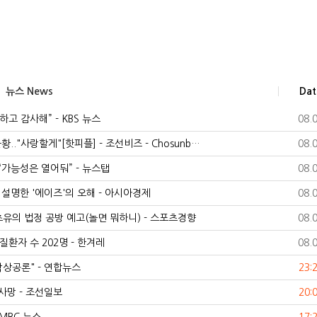
뉴스 News
Dat
고 감사해” - KBS 뉴스
08.
.."사랑할게"[핫피플] - 조선비즈 - Chosunb…
08.
“가능성은 열어둬” - 뉴스탭
08.
설명한 '에이즈'의 오해 - 아시아경제
08.
 초유의 법정 공방 예고(놀면 뭐하니) - 스포츠경향
08.
질환자 수 202명 - 한겨레
08.
탁상공론" - 연합뉴스
23:
사망 - 조선일보
20: