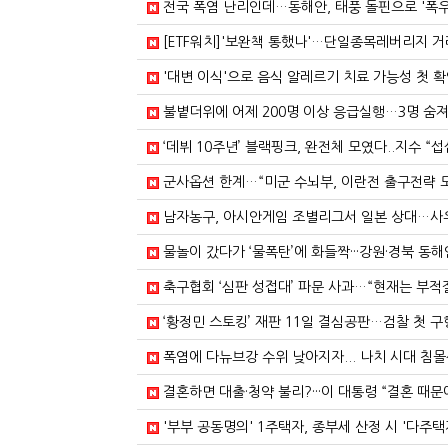
전국 폭염 난리인데…동해안, 태풍 돌핀으로 '폭우'
[ETF워치]'보완책 통했나'…단일종목레버리지 거래
'대변 이식'으로 음식 알레르기 치료 가능성 첫 확인
불볕더위에 어제 200명 이상 응급실행…3명 숨져
‘데뷔 10주년’ 블랙핑크, 완전체 모였다..지수 “섭섭
군사옵션 한계…“미군 수뇌부, 이란전 출구전략 모
남자농구, 아시안게임 조별리그서 일본 상대…사우디
물놀이 갔다가 ‘물폭탄’에 화들짝···강원·경북 동해안
축구협회 ‘심판 성접대’ 파문 사과…“현재는 부적절
‘황정민 스토킹’ 재판 11일 결심공판…검찰 첫 구
폭염에 다뉴브강 수위 낮아지자... 나치 시대 침몰선
결혼하면 대출·청약 불리?···이 대통령 “결혼 때문
'부부 공동명의' 1주택자, 종부세 산정 시 '다주택