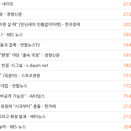
- 네이트
21:
망 - 경향신문
21:
이젠 살 때" [빈난새의 빈틈없이마켓] - 한국경제
20:
- KBS 뉴스
19:
과 접촉 - 연합뉴스TV
19:
 “환영” 야당 “졸속 국정” - 경향신문
19:
’ 시그널 - v.daum.net
18:
 (옥문아) - 스포츠경향
17:
 대접 - 연합뉴스
17:
버공격 가능성" - AI타임스
15:
정청래 “사과부터” 충돌 - 한겨레
21:
이라고 확정 발표 - 베타뉴스
21:
어 - KBS 뉴스
20: