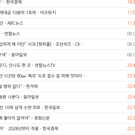
 - 한국경제
18:
대금 10분의 1토막 - 비즈워치
17:
 - ABC뉴스
11:
 - 연합뉴스
08.
하게 해 미안” 사과 [핫피플] - 조선비즈 - Ch…
08.
색” - 동아일보
08.
, 인니도 한 조 - 연합뉴스TV
23:
 시간당 80㎜ ‘폭우’ 도로 침수 등 피해 잇따라 -…
23:
 행위 없다” - 한겨레
22:
형량 나온다 - 동아일보
22:
 10척 넘게 수면 위로 - 한국일보
22:
에 불이익 없어야” - 경향신문
22:
자'…2028년부터 적용 - 한국경제
22: