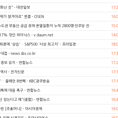
화난 것" - 대전일보
17:
제가 챙겨야죠" 뭉클 - OSEN
16:
도권 부동산 공급 정책·온열질환자 누적 2800명·민주당 전…
15:
 깎인 하이닉스 - v.daum.net
14:
론에 '상승'… S&P500 '사상 최고치' - 프라임경…
18:
- news.sbs.co.kr
17:
경보 유지 - 연합뉴스
17:
 역사 - 전자신문
17:
… 올해만 8번째 - KBC광주방송
17:
틱톡에 대응 촉구 - 연합뉴스
16:
 믿는다고 해"(종합) - 연합뉴스
16:
란 [주末머니] - 아시아경제
16: