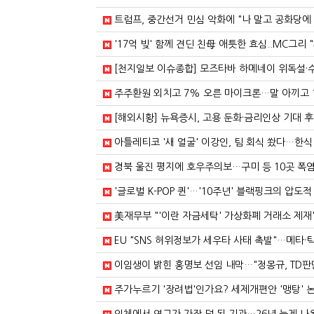
트럼프, 중간선거 민심 악화에 "나 말고 공화당에 
'17억 빚' 함께 견딘 친母 애틋한 효심..MC그리 "
[천지일보 이슈종합] 모즈타바 하메네이 위독설·수
주주환원 외치고 7% 오른 마이크론…말 아끼고 17%
[해외시황] 뉴욕증시, 고용 둔화·금리인상 기대 후퇴
아틀레티코 '새 얼굴' 이강인, 팀 회식 쐈다…한식 대접 
경북 울진 평지에 호우주의보…구미 등 10곳 폭염
'글로벌 K-POP 퀸'…'10주년' 블랙핑크의 압도적
美재무부 "'이란 자금세탁' 가상화폐 거래소 제재"
EU "SNS 허위정보가 세우타 사태 촉발"…메타·
이임생이 밝힌 홍명보 선임 내막…"정몽규, TD판단
주가누르기 '장려법'인가요? 세제개편안 '맹탕' 논