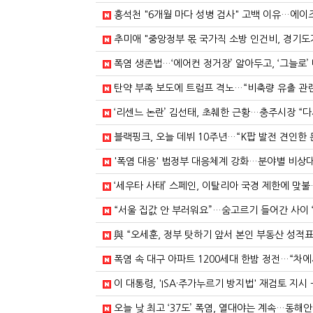
홍석천 "6개월 마다 성병 검사" 고백 이유…에이즈·
추미애 "중앙정부 몫 국가직 소방 인건비, 경기도가
폭염 생존법…‘에어컨 정거장’ 알아두고, ‘그늘로’ 
탄약 부족 보도에 트럼프 격노…“비축량 유출 관련 조
‘리센느 논란’ 김선태, 초췌한 근황…충주시장 “다
블랙핑크, 오늘 데뷔 10주년…“K팝 발전 견인한 문
'폭염 대응' 범정부 대응체계 강화…분야별 비상대
‘세우타 사태’ 스페인, 이탈리아 국경 제한에 맞불
“서울 집값 안 부러워요”…숨고르기 들어간 사이 ‘
與 “오세훈, 정부 탓하기 앞서 본인 부동산 성적표
폭염 속 대구 아파트 1200세대 한밤 정전…“차에
이 대통령, 'ISA·주가누르기 방지법' 재검토 지시 -
오늘 낮 최고 ‘37도’ 폭염, 열대야는 계속…동해안 