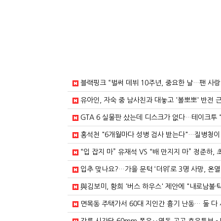
블랙핑크 “벌써 데뷔 10주년, 중요한 날…팬 사랑하
유아인, 자숙 중 남사친과 대놓고 '볼뽀뽀' 반전 근황
GTA 6 실물판 샀는데 디스크가 없다…테이크투 
홍석천 "6개월마다 성병 검사 받는다"…질병청이 
“입 잡지 마” 유재석 VS “배 만지지 마” 정준하,
입추 맞나요?…가을 문턱 ‘더위’로 3명 사망, 온열
與김보미, 황희 '버스 하우스' 제안에 "내로남불·
면목동 주택가서 60대 지인간 흉기 난동… 둘 다 