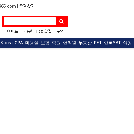
5.com |
즐겨찾기
아파트
자동차
OC맛집
구인
|
|
|
한식
구직
|
|
t Korea
CPA
미용실
보험
학원
한의원
부동산
PET
한국SAT
여행