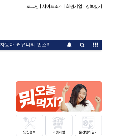
로그인 |
사이트소개 |
회원가입 |
정보찾기
자동차
커뮤니티
업소록
운전면허
문의
광고
맛집정보
마켓세일
운전면허필기