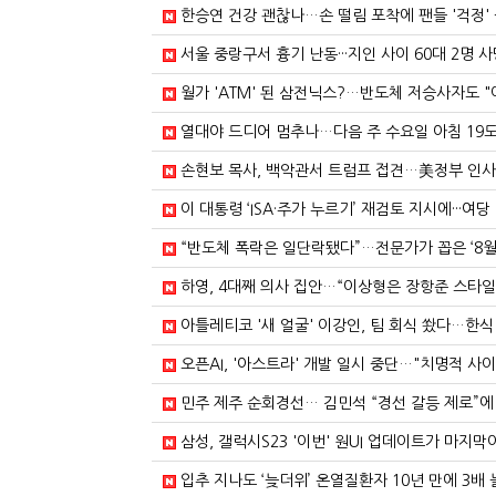
한승연 건강 괜찮나…손 떨림 포착에 팬들 '걱정' 
서울 중랑구서 흉기 난동···지인 사이 60대 2명 사
월가 'ATM' 된 삼전닉스?…반도체 저승사자도 "
열대야 드디어 멈추나…다음 주 수요일 아침 19도? 
손현보 목사, 백악관서 트럼프 접견…美정부 인사들
이 대통령 ‘ISA·주가 누르기’ 재검토 지시에···여당
“반도체 폭락은 일단락됐다”…전문가가 꼽은 ‘8월 반등
하영, 4대째 의사 집안…“이상형은 장항준 스타일”
아틀레티코 '새 얼굴' 이강인, 팀 회식 쐈다…한식
오픈AI, '아스트라' 개발 일시 중단…"치명적 사이
민주 제주 순회경선… 김민석 “경선 갈등 제로”에 
삼성, 갤럭시S23 '이번' 원UI 업데이트가 마지막
입추 지나도 ‘늦더위’ 온열질환자 10년 만에 3배 늘