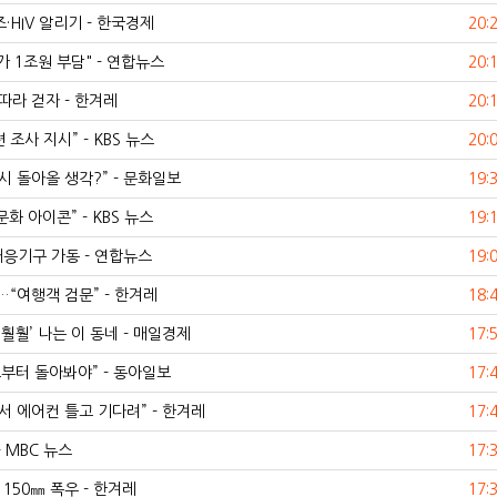
HIV 알리기 - 한국경제
20:
 1조원 부담" - 연합뉴스
20:
따라 걷자 - 한겨레
20:
사 지시” - KBS 뉴스
20:
시 돌아올 생각?” - 문화일보
19:
화 아이콘” - KBS 뉴스
19:
응기구 가동 - 연합뉴스
19:
…“여행객 검문” - 한겨레
18:
훨훨’ 나는 이 동네 - 매일경제
17:
부터 돌아봐야” - 동아일보
17:
서 에어컨 틀고 기다려” - 한겨레
17:
 MBC 뉴스
17:
150㎜ 폭우 - 한겨레
17: