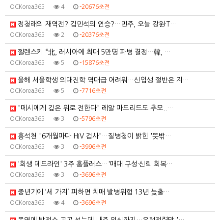
OCKorea365
4
-20676초전
정청래의 재역전? 김민석의 연승?…민주, 오늘 강원·T…
OCKorea365
2
-20376초전
젤렌스키 “北, 러시아에 최대 5만명 파병 결정…韓, …
OCKorea365
5
-15876초전
올해 서울학생 의대진학 역대급 어려워…신입생 절반은 지…
OCKorea365
5
-7716초전
"메시에게 깊은 위로 전한다" 레알 마드리드도 추모..…
OCKorea365
3
-5796초전
홍석천 "6개월마다 HIV 검사"…질병청이 밝힌 '뜻밖…
OCKorea365
3
-3996초전
'회생 데드라인' 3주 홈플러스…'매대 구성·신뢰 회복…
OCKorea365
3
-3696초전
중년기에 ‘세 가지’ 피하면 치매 발병위험 13년 늦출…
OCKorea365
4
-3696초전