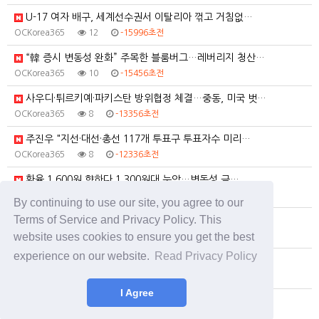
U-17 여자 배구, 세계선수권서 이탈리아 꺾고 거침없…
OCKorea365
12
-15996초전
“韓 증시 변동성 완화” 주목한 블룸버그…레버리지 청산…
OCKorea365
10
-15456초전
사우디·튀르키예·파키스탄 방위협정 체결…중동, 미국 벗…
OCKorea365
8
-13356초전
주진우 "지선·대선·총선 117개 투표구 투표자수 미리…
OCKorea365
8
-12336초전
환율 1,600원 향하다 1,300원대 눈앞…변동성 금…
OCKorea365
9
-11076초전
By continuing to use our site, you agree to our
Terms of Service and Privacy Policy. This
與 오늘 TK·강원 경선…김민석 ‘우세’ vs 정청래 …
website uses cookies to ensure you get the best
OCKorea365
10
-10476초전
experience on our website.
Read Privacy Policy
전한길, 출국금지 반발해 소송했지만 패소‥법원 "수사 …
OCKorea365
11
-10296초전
I Agree
부동산세제 입법의견 쇄도…종부세법 관련 2천건 넘어 -…
OCKorea365
11
-9636초전