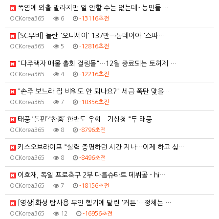
폭염에 외출 말라지만 일 안할 수는 없는데···농민들 …
OCKorea365
6
-13116초전
[SC무비] 놀란 '오디세이' 137만→톰데이아 '스파…
OCKorea365
5
-12816초전
"다주택자 매물 출회 걸림돌"…12월 종료되는 토허제 …
OCKorea365
4
-12216초전
"손주 보느라 집 비워도 안 되나요?" 세금 폭탄 맞을…
OCKorea365
7
-10356초전
태풍 ‘돌핀’·‘찬홈’ 한반도 우회…기상청 “두 태풍 …
OCKorea365
8
-8796초전
키스오브라이프 “실력 증명하던 시간 지나…이제 하고 싶…
OCKorea365
8
-8496초전
이호재, 독일 프로축구 2부 다름슈타트 데뷔골 - hi…
OCKorea365
7
-18156초전
[영상]화성 탐사용 무인 헬기에 달린 '커튼'…정체는 …
OCKorea365
12
-16956초전