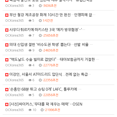
폭염에 발전소 곳곳 섰는데 내주 일식까지…유럽전력망 '…
OCKorea365
3
-3636초전
부산 철강 제조공장 화재 10시간 만 완진…인명피해 없…
OCKorea365
5
1시간전
사우디·튀르키예·파키스탄 3국 ‘메카 방위협정’···‘…
OCKorea365
7
-25656초전
의대 신입생 절반 ‘비수도권 학생’ 뽑는다…선발 비율 …
OCKorea365
9
-24636초전
“맥도날드 수술 빌미로 잡았다”…태아보험금까지 거절한 …
OCKorea365
4
-22776초전
이강인, 서울서 AT마드리드 입단식...전례 없는 특급…
OCKorea365
6
-22356초전
‘손흥민 68분 뛰고 슈팅 0개’ LAFC, 톨루카에 …
OCKorea365
5
-22056초전
[사진]싸이커스,'무대를 꽉 채우는 매력' - OSEN
OCKorea365
10
-21996초전