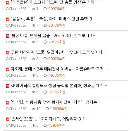
[우주칼럼] 머스크가 퍼뜨린 ‘달 충돌 영상’은 가짜……
OCKorea365
3
-20976초전
“몰상식, 우롱”…국힘, 황희 ‘폐버스 청년 주택’ 3…
OCKorea365
7
-20436초전
‘불장 마통’ 연체율 급증…20대·60대, 전체보다 1…
OCKorea365
9
-20376초전
푸틴 핵잠까지 '그물' 뒤집어썼다…우크라 드론 얼마나 …
OCKorea365
8
-20076초전
이호재, 분데스 2부 데뷔전서 데뷔골…다름슈타트 극적 …
OCKorea365
6
-19536초전
SK하이닉스 통합노조 설립 움직임 본격화, 성과급 체계…
OCKorea365
6
-17136초전
[영상]화성 탐사용 무인 헬기에 달린 ‘커튼’…정체는 …
OCKorea365
10
-16896초전
‘손서연 23점’ U-17 여자배구, 이탈리아 3-1 …
OCKorea365
6
-13956초전