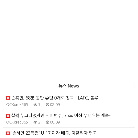
뉴스 News
손흥민, 68분 동안 슈팅 0개로 침묵…LAFC, 톨루…
OCKorea365
3
08.09
살짝 누그러졌지만… 이번주, 35도 이상 무더위는 계속…
OCKorea365
2
08.09
'손서연 23득점' U-17 여자 배구, 이탈리아 꺾고…