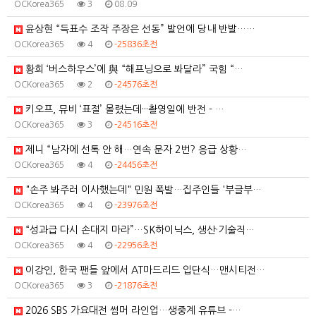
OCKorea365
3
08.09
윤상현 “득표수 조작 주장은 선동” 발언에 당내 반발……
OCKorea365
4
-25836초전
황희 ‘버스하우스’에 與 “해프닝으로 봐달라” 국힘 “…
OCKorea365
2
-24576초전
키오프, 뮤비 ‘표절’ 몰렸는데···촬영일에 반전 - …
OCKorea365
3
-24516초전
제니 “남자에 선톡 안 해…연속 문자 2번? 응급 상황…
OCKorea365
4
-24456초전
"손주 봐주러 이사했는데" 민원 폭발…집주인들 '부글부…
OCKorea365
4
-23976초전
“성과급 다시 손대지 마라”…SK하이닉스, 생산·기술직…
OCKorea365
4
-22956초전
이강인, 한국 팬들 앞에서 AT마드리드 입단식…맨시티전…
OCKorea365
3
-21876초전
2026 SBS 가요대전 썸머 라인업…생중계 유튜브 -…