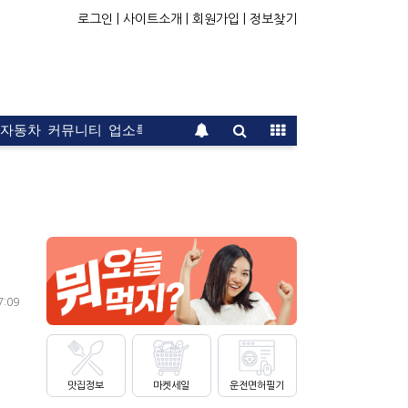
로그인 |
사이트소개 |
회원가입 |
정보찾기
자동차
커뮤니티
업소록
운전면허
문의
광고
7:09
맛집정보
마켓세일
운전면허필기