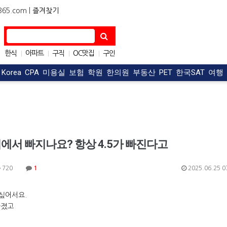
5.com |
즐겨찾기
한식
아파트
구직
OC맛집
구인
|
|
|
|
자동차
|
t Korea
CPA
미용실
보험
학원
한의원
부동산
PET
한국SAT
여행
에서 빠지나요? 항상 4.5가 빠진다고
720
1
2025.06.25 0
싶어서요.
빠졌고
.