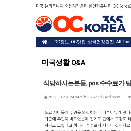
미국 캘리포니아 오렌지카운티 한인커뮤니티 OCKorea36
OC정보
OC맛집
한국건강검진
All Tha
미국생활 Q&A
식당하시는분들, pos 수수료가 팁
26.♡.10.2:a124:e479:b007:46ed:24cd:8aad
동료 서버들이 주인을 의심하는데 다른이유가 있나
최근에 주인이 바뀌었는데 전에도 팁에서 그정도 
지금도 그렇다고 하니까 수수료가 빠지나 싶어서요