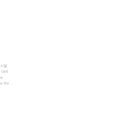
게시물
에 대하
he
se the