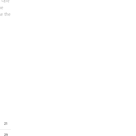
에 대하
he
se the
21
29