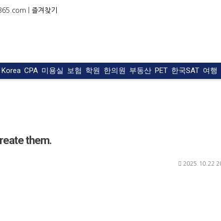
5.com |
즐겨찾기
t Korea
CPA
미용실
보험
학원
한의원
부동산
PET
한국SAT
여행
create them.
2025.10.22 2