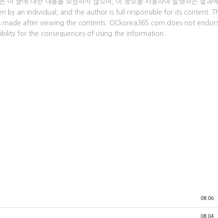
om은 이 글에 대한 내용을 보증하지 않으며, 이 정보를 사용하여 발생하는 결과
an individual, and the author is full responsible for its content. T
nts made after viewing the contents. OCkorea365.com does not endor
bility for the consequences of using the information.
08.06
08.04