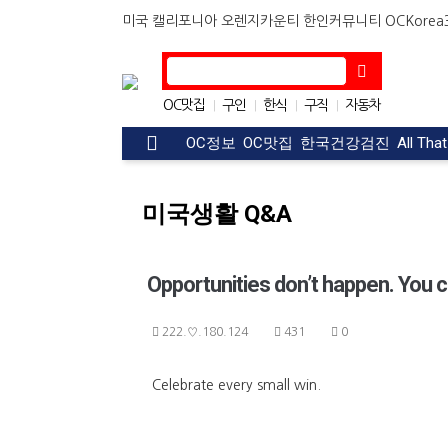
미국 캘리포니아 오렌지카운티 한인커뮤니티 OCKorea36
OC맛집
구인
한식
구직
자동차
|
|
|
|
아파트
|
OC정보
OC맛집
한국건강검진
All Tha
미국생활 Q&A
Opportunities don’t happen. You 
222.♡.180.124
431
0
Celebrate every small win.