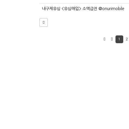
내구제유심 <유심매입> 소액급전 @onurimobile
1
2