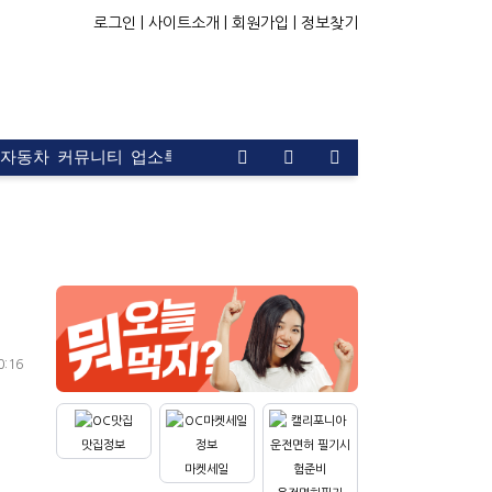
로그인 |
사이트소개 |
회원가입 |
정보찾기
자동차
커뮤니티
업소록
운전면허
문의
광고
0:16
맛집정보
마켓세일