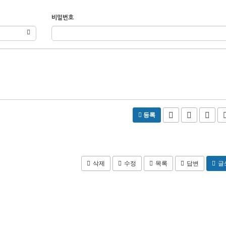
비밀번호
등록
삭제
수정
목록
답변
글