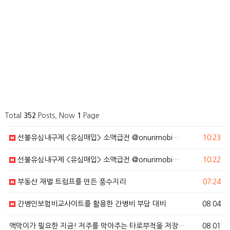
Total
352
Posts, Now
1
Page
선불유심내구제 <유심매입> 소액급전 @onurimobi…
10:23
선불유심내구제 <유심매입> 소액급전 @onurimobi…
10:22
부동산 재벌 트럼프를 만든 풍수지리
07:24
간병인보험비교사이트를 활용한 간병비 부담 대비
08.04
액막이가 필요한 지금! 저주를 막아주는 타로부적을 저장…
08.01