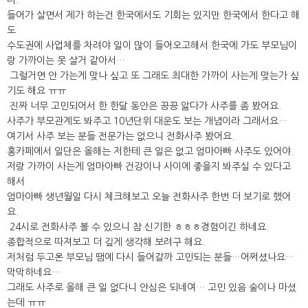
다.
들어가 살면서 제가 하는건 한국에서도 기회는 있지만 한국에서 한다고 해
도
수도권에 사업체를 차려야 일이 많이 들어오고해서 한국에 가도 부모님이
랑 가까이는 못 살거 같아서…
그럴거면 안 가는게 맞나 싶고 또 그래도 최대한 가까이 사는게 맞는가 싶
기도 해요 ㅠㅠ
진짜 너무 고민되어서 한 한달 동안은 끙끙 앓다가 사주를 좀 봤어요.
사주가 부모관계도 봐주고 10년단위 대운도 보는 개념이라 그래서요…
여기서 사주 보는 분들 전문가는 없으니 전화사주 봤어요.
홍카페에서 일단은 올해는 저한테 큰 일은 없고 엄마아빠 사주도 있어야.
저랑 가까이 사는게 엄마아빠 건강이나 사이에 좋을지 봐주실 수 있다고
해서
엄마아빠 생년월일 다시 체크해보고 오늘 전화사주 한번 더 보기로 했어
요.
24시로 전화사주 볼 수 있으니 참 신기한 ㅎㅎㅎ경험이긴 하네요.
종합적으로 따져보고 더 깊게 생각해 보려구 해요.
저처럼 두고온 부모님 땜에 다시 들어갈까 고민되는 분들…어쩌셨나요…
막막하네요…
그래도 사주로 올해 큰 일 없다니 안심은 되네여… 고민 있음 술이나 마셨
는데 ㅠㅠ