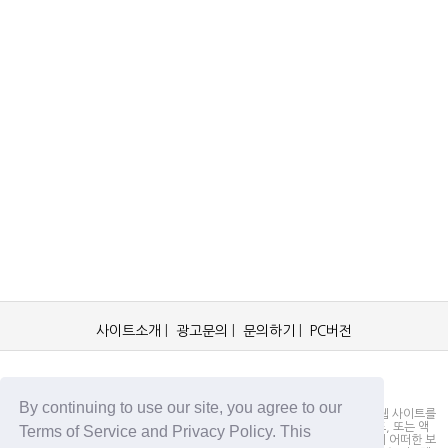
사이트소개
|
광고문의
|
문의하기
|
PC버전
OCKorea365.com 2019© All rights reserved.
By continuing to use our site, you agree to our
OCKorea365.com 오씨코리아365는 본 웹 사이트에 명시되어 있거나, 본 웹 사이트를
통해 배포되거나, 본 웹 사이트에 포함되어 있는 서비스로부터 링크, 다운로드, 또는 액
Terms of Service and Privacy Policy. This
세스되는 정보, 내용 또는 광고(총칭하여 "자료")의 정확성이나 신뢰성에 대해 어떠한 보