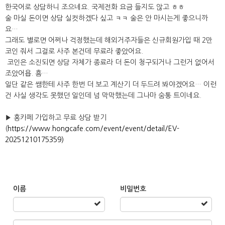
한국어로 상담하니 조으네요. 국제전화 요금 들지도 않고 ㅎㅎ
술 마실 돈이면 상담 실컷하겠다 싶고 ㅋㅋ 술은 안 마시는게 좋으니까
요…
그래도 별로면 어쩌나 걱정했는데 해외거주자들은 신규회원가입 때 2만
코인 줘서 그걸로 사주 본건데 무료라 좋았어요.
코인은 소진되면 상담 자체가 종료라 더 돈이 청구되거나 그런거 없어서
조았어욥. 흠…
일단 같은 쌤한테 사주 한번 더 보고 계산기 더 두드려 봐야겠어요… 이런
건 사실 생각도 못했던 일인데 넘 막막했는데 그나마 숨통 트이네요.
▶ 홍카페 가입하고 무료 상담 받기
(
https://www.hongcafe.com/event/event/detail/EV-
20251210175359)
이름
비밀번호