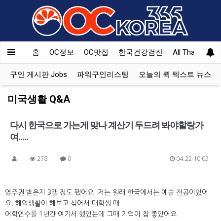
홈
OC정보
OC맛집
한국건강검진
All That Korea
구인 게시판 Jobs
파워구인리스팅
오늘의 퀵 텍스트 뉴스
미국생활 Q&A
다시 한국으로 가는게 맞나 계산기 두드려 봐야할랑가
여.....
278
0
04.22 10:03
영주권 받은지 3갤 정도 됐어요. 저는 원래 한국에서는 예술 전공이었어
요. 해외생활이 해보고 싶어서 대학생 때
어학연수를 1년간 여기서 했었는데 그때 기억이 참 좋았어요.