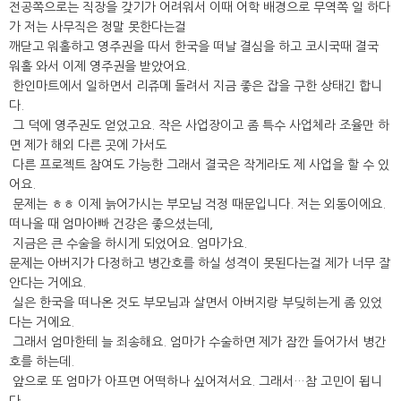
전공쪽으로는 직장을 갖기가 어려워서 이때 어학 배경으로 무역쪽 일 하다
가 저는 사무직은 정말 못한다는걸
깨닫고 워홀하고 영주권을 따서 한국을 떠날 결심을 하고 코시국때 결국
워홀 와서 이제 영주권을 받았어요.
한인마트에서 일하면서 리쥬메 돌려서 지금 좋은 잡을 구한 상태긴 합니
다.
그 덕에 영주권도 얻었고요. 작은 사업장이고 좀 특수 사업체라 조율만 하
면 제가 해외 다른 곳에 가서도
다른 프로젝트 참여도 가능한 그래서 결국은 작게라도 제 사업을 할 수 있
어요.
문제는 ㅎㅎ 이제 늙어가시는 부모님 걱정 때문입니다. 저는 외동이에요.
떠나올 때 엄마아빠 건강은 좋으셨는데,
지금은 큰 수술을 하시게 되었어요. 엄마가요.
문제는 아버지가 다정하고 병간호를 하실 성격이 못된다는걸 제가 너무 잘
안다는 거에요.
실은 한국을 떠나온 것도 부모님과 살면서 아버지랑 부딪히는게 좀 있었
다는 거에요.
그래서 엄마한테 늘 죄송해요. 엄마가 수술하면 제가 잠깐 들어가서 병간
호를 하는데.
앞으로 또 엄마가 아프면 어떡하나 싶어져서요. 그래서…참 고민이 됩니