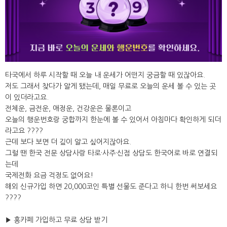
/".
This
shortcut
activates
the
screen
reader
타국에서 하루 시작할 때 오늘 내 운세가 어떤지 궁금할 때 있잖아요.
to
저도 그래서 찾다가 알게 됐는데, 매일 무료로 오늘의 운세 볼 수 있는 곳
help
이 있더라고요.
you
전체운, 금전운, 애정운, 건강운은 물론이고
navigate
오늘의 행운번호랑 궁합까지 한눈에 볼 수 있어서 아침마다 확인하게 되더
and
라고요 ????
interact
근데 보다 보면 더 깊이 알고 싶어지잖아요.
with
그럴 땐 한국 전문 상담사랑 타로·사주·신점 상담도 한국어로 바로 연결되
the
는데
content.
국제전화 요금 걱정도 없어요!
해외 신규가입 하면 20,000코인 특별 선물도 준다고 하니 한번 써보세요
????
▶ 홍카페 가입하고 무료 상담 받기