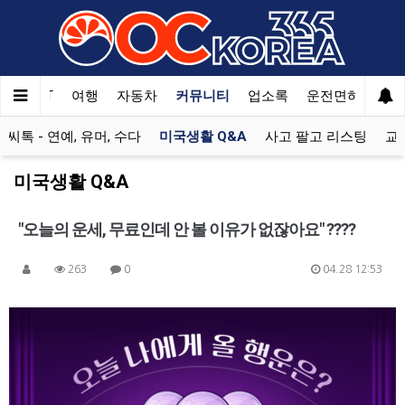
Welcome
to
All
in
One
한국SAT
여행
자동차
커뮤니티
업소록
운전면허
문
Accessibility
screen
미씨톡 - 연예, 유머, 수다
미국생활 Q&A
사고 팔고 리스팅
교
reader.
To
미국생활 Q&A
start
the
"오늘의 운세, 무료인데 안 볼 이유가 없잖아요" ????
All
in
One
263
0
04.28 12:53
Accessibility
screen
reader,
press
"Ctrl
+