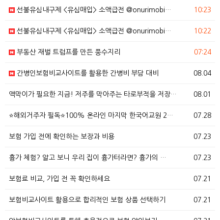
선불유심내구제 <유심매입> 소액급전 @onurimobi…
10:23
선불유심내구제 <유심매입> 소액급전 @onurimobi…
10:22
부동산 재벌 트럼프를 만든 풍수지리
07:24
간병인보험비교사이트를 활용한 간병비 부담 대비
08.04
액막이가 필요한 지금! 저주를 막아주는 타로부적을 저장…
08.01
⭐해외거주자 필독⭐100% 온라인 마지막 한국어교원 2…
07.28
보험 가입 전에 확인하는 보장과 비용
07.23
흉가 체험? 알고 보니 우리 집이 흉가터라면? 흉가의 …
07.23
보험료 비교, 가입 전 꼭 확인하세요
07.21
보험비교사이트 활용으로 합리적인 보험 상품 선택하기
07.21