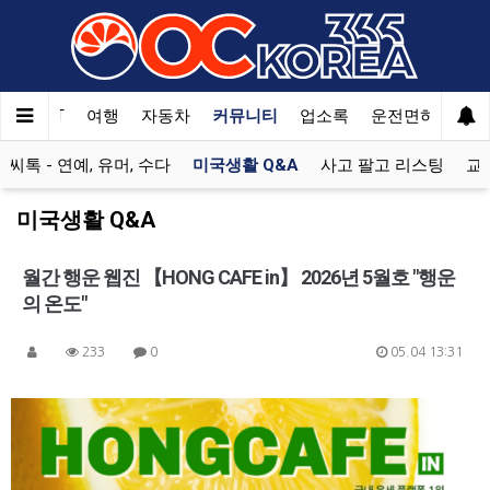
한국SAT
여행
자동차
커뮤니티
업소록
운전면허
문
미씨톡 - 연예, 유머, 수다
미국생활 Q&A
사고 팔고 리스팅
교
미국생활 Q&A
월간 행운 웹진 【HONG CAFE in】 2026년 5월호 "행운
의 온도"
233
0
05.04 13:31