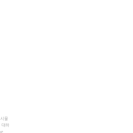
게시물
에 대하
he