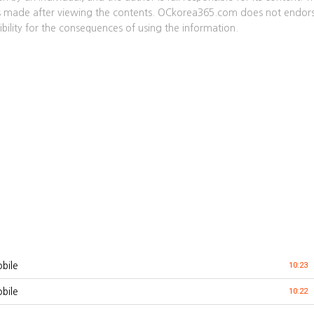
nts made after viewing the contents. OCkorea365.com does not endor
bility for the consequences of using the information.
ile
10:23
ile
10:22