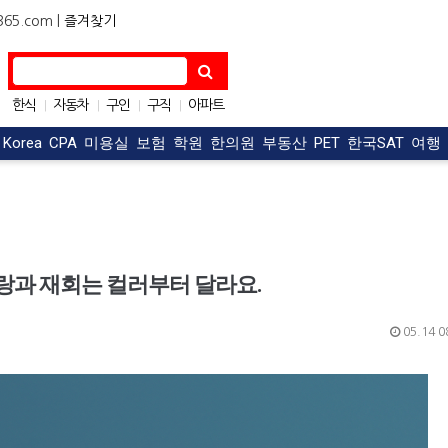
5.com |
즐겨찾기
한식
자동차
구인
구직
아파트
|
|
|
|
OC맛집
|
t Korea
CPA
미용실
보험
학원
한의원
부동산
PET
한국SAT
여행
랑과 재회는 컬러부터 달라요.
05.14 0