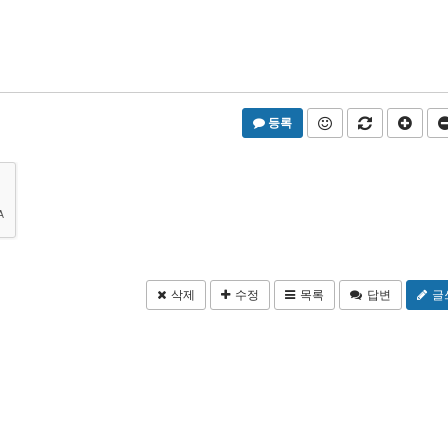
등록
삭제
수정
목록
답변
글