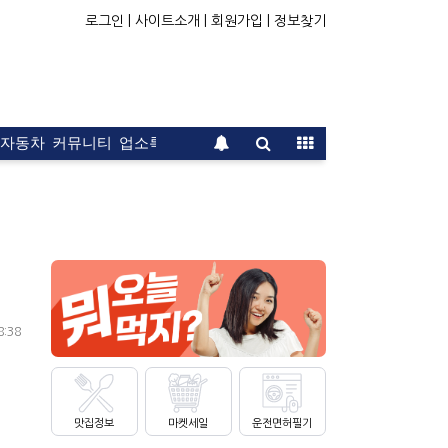
로그인 |
사이트소개 |
회원가입 |
정보찾기
자동차
커뮤니티
업소록
운전면허
문의
광고
8:38
맛집정보
마켓세일
운전면허필기