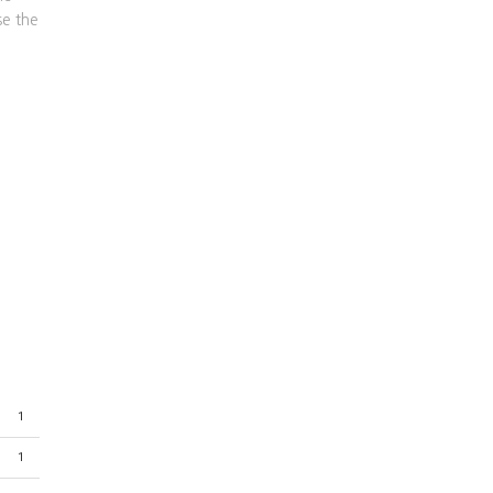
se the
1
1