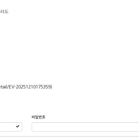
컬러도
tail/EV-20251210175359)
비밀번호