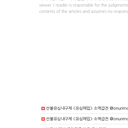
viewer / reader is responsible for the judgme
contents of the articles and assumes no responsi
선불유심내구제 <유심매입> 소액급전 @onurimob
선불유심내구제 <유심매입> 소액급전 @onurimob