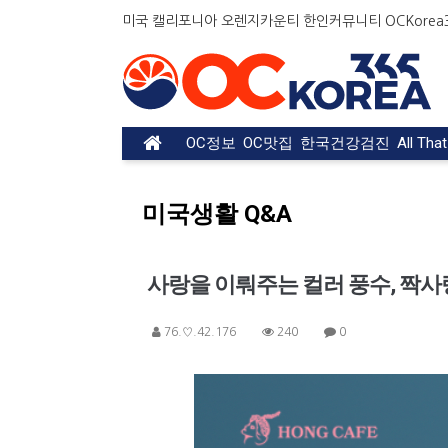
미국 캘리포니아 오렌지카운티 한인커뮤니티 OCKorea36
OC정보
OC맛집
한국건강검진
All Tha
미국생활 Q&A
사랑을 이뤄주는 컬러 풍수, 짝사
76.♡.42.176
240
0