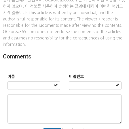
용자 본인에게 있습니다. OCKorea365.com은 이 글에 대한 내용을 보증
하지 않으며, 이 정보를 사용하여 발생하는 결과에 대하여 어떠한 책임도
지지 않습니다. This article is written by an individual, and the
author is full responsible for its content. The viewer / reader is
responsible for the judgments made after viewing the contents.
OCkorea365.com does not endorse the contents of the articles
and assumes no responsibility for the consequences of using the
information.
Comments
이름
비밀번호