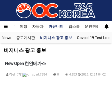
한국SAT
여행
자동차
커뮤니티
업소록
운전면허
문
 News
종교게시판
비지니스 광고 홍보
Covoid-19 Test Loca
비지니스 광고 홍보
New Open 한인베가스
작성 국가:
chrispark7884
0
4,853
2023.12.21 04:02