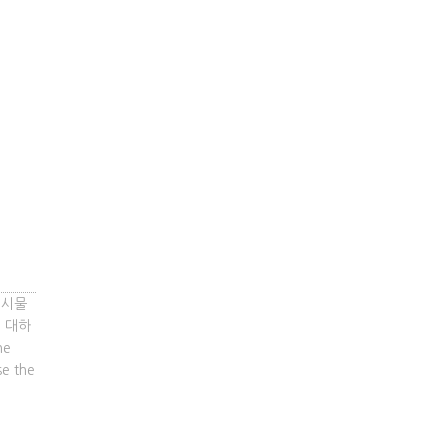
게시물
에 대하
he
se the