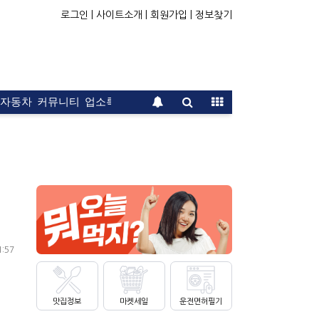
로그인 |
사이트소개 |
회원가입 |
정보찾기
자동차
커뮤니티
업소록
운전면허
문의
광고
1:57
맛집정보
마켓세일
운전면허필기