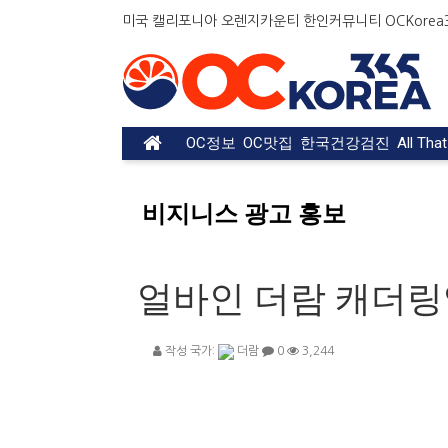
미국 캘리포니아 오렌지카운티 한인커뮤니티 OCKorea36
OC정보
OC맛집
한국건강검진
All Tha
비지니스 광고 홍보
얼바인 더람 캐더
작성 국가:
더람
0
3,244