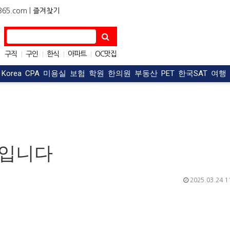
5.com |
즐겨찾기
구직
구인
한식
아파트
OC맛집
|
|
|
|
자동차
|
t Korea
CPA
미용실
보험
학원
한의원
부동산
PET
한국SAT
여행
링입니다
2025.03.24 1