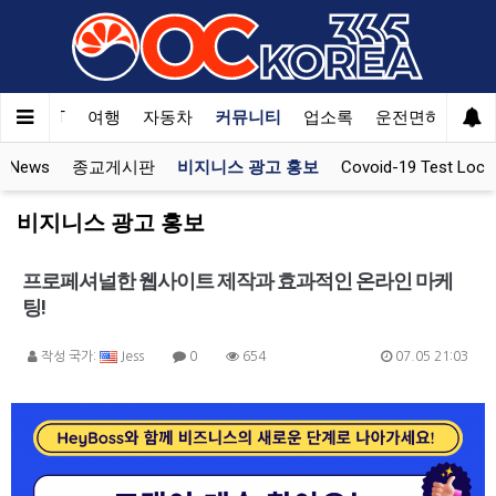
Welcome
to
All
in
One
한국SAT
여행
자동차
커뮤니티
업소록
운전면허
문
Accessibility
screen
 News
종교게시판
비지니스 광고 홍보
Covoid-19 Test Loca
reader.
To
비지니스 광고 홍보
start
the
프로페셔널한 웹사이트 제작과 효과적인 온라인 마케
All
in
팅!
One
Accessibility
작성 국가:
Jess
0
654
07.05 21:03
screen
reader,
press
"Ctrl
+