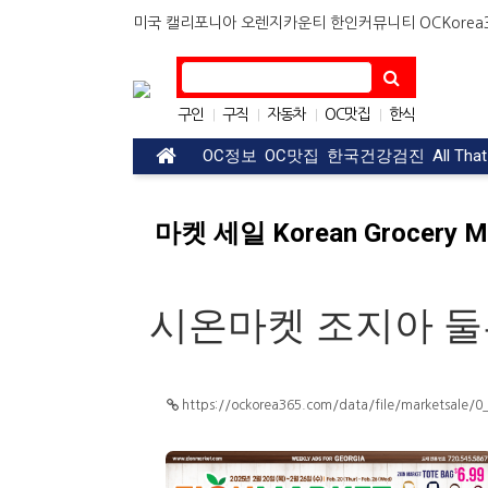
미국 캘리포니아 오렌지카운티 한인커뮤니티 OCKorea36
구인
구직
자동차
OC맛집
한식
|
|
|
|
아파트
|
OC정보
OC맛집
한국건강검진
All Tha
마켓 세일 Korean Grocery Ma
시온마켓 조지아 둘루스점
https://ockorea365.com/data/file/marketsal