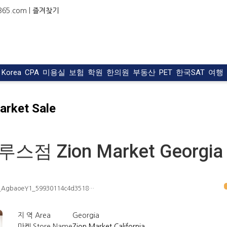
5.com |
즐겨찾기
t Korea
CPA
미용실
보험
학원
한의원
부동산
PET
한국SAT
여행
rket Sale
 Zion Market Georgia
e/0_AgbaoeY1_59930114c4d3518…
지 역 Area
Georgia
마켓 Store Name
Zion Market California