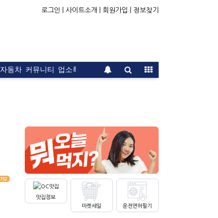
로그인 |
사이트소개 |
회원가입 |
정보찾기
자동차
커뮤니티
업소록
운전면허
문의
광고
752
맛집정보
마켓세일
운전면허필기