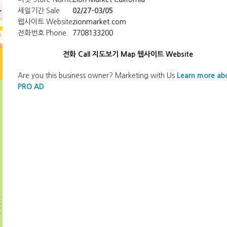
세일기간 Sale
02/27-03/05
웹사이트 Website
zionmarket.com
전화번호 Phone
7708133200
전화 Call
지도보기 Map
웹사이트 Website
Are you this business owner? Marketing with Us
Learn more ab
PRO AD