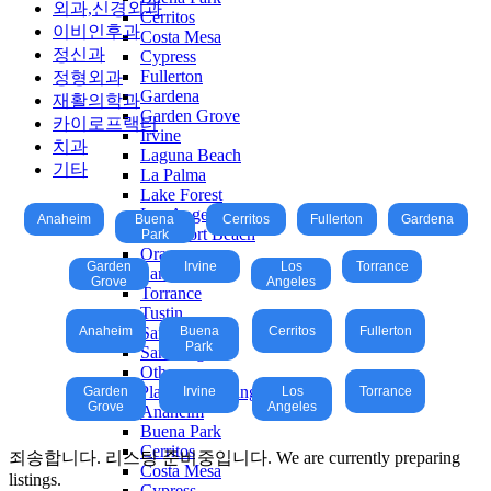
외과,신경외과
Cerritos
이비인후과
Costa Mesa
정신과
Cypress
Fullerton
정형외과
Gardena
재활의학과
Garden Grove
카이로프랙터
Irvine
치과
Laguna Beach
기타
La Palma
Lake Forest
Los Angeles
Anaheim
Buena
Cerritos
Fullerton
Gardena
New Port Beach
Park
Orange
Garden
Irvine
Los
Torrance
Santa Ana
Grove
Angeles
Torrance
Tustin
Anaheim
San Francisco
Buena
Cerritos
Fullerton
Park
San Diego
Other
Basic Plan Hair Listing
Garden
Irvine
Los
Torrance
Grove
Angeles
Anaheim
Buena Park
Cerritos
죄송합니다. 리스팅 준비중입니다. We are currently preparing
Costa Mesa
listings.
Cypress