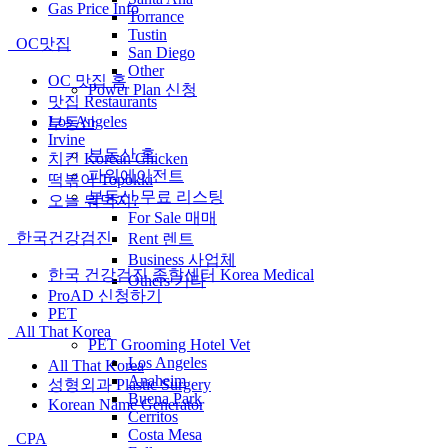
Gas Price Info
Torrance
Tustin
OC맛집
San Diego
Other
OC 맛집 홈
Power Plan 신청
맛집 Restaurants
Los Angeles
부동산
Irvine
부동산 홈
치킨 Korean Chicken
파워에이전트
떡볶이 Topokki
부동산 무료 리스팅
오늘 뭐먹지?
For Sale 매매
한국건강검진
Rent 렌트
Business 사업체
한국 건강검진 종합센터 Korea Medical
Others 기타
ProAD 신청하기
PET
All That Korea
PET Grooming Hotel Vet
Los Angeles
All That Korea
Anaheim
성형외과 Plastic Surgery
Buena Park
Korean Name Generator
Cerritos
Costa Mesa
CPA