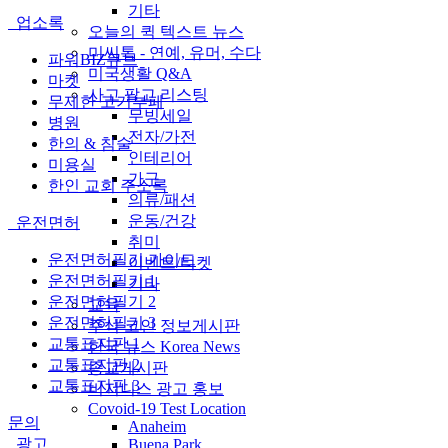
기타
업소록
오늘의 퀵 텍스트 뉴스
미씨톡 - 연예, 유머, 수다
파워BIZ큐브
미국생활 Q&A
마켓
사고 팔고 리스팅
무제한 고기부페
무빙세일
병원
전자/가전
한의 & 침술
인테리어
미용실
가구
한인 교회 주소록
의류/패션
운동/건강
운전면허
취미
운전면허필기 가이드
이벤트/티켓
운전면허필기 1
기타
운전면허필기 2
교육
운전면허필기 3
주식 코인 정보게시판
교통표지판 1
한국 뉴스 Korea News
교통표지판 2
종교게시판
교통표지판 3
비지니스 광고 홍보
Covoid-19 Test Location
문의
Anaheim
광고
Buena Park