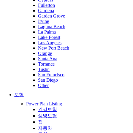
Fullerton
Gardena
Garden Grove
Irvine
Laguna Beach
La Palma
Lake Forest
Los Angeles
New Port Beach
Orange
Santa Ana
Torrance
Tustin
San Francisco
San Diego
Other
보험
Power Plan Listing
건강보험
생명보험
집
자동차