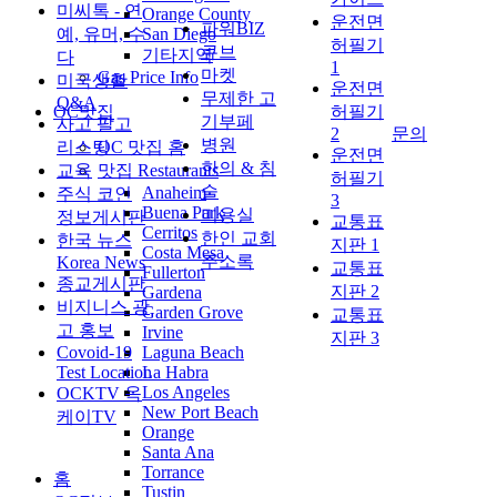
미씨톡 - 연
Orange County
운전면
파워BIZ
예, 유머, 수
San Diego
허필기
큐브
기타지역
다
1
마켓
Gas Price Info
미국생활
운전면
무제한 고
Q&A
OC맛집
허필기
기부페
사고 팔고
2
문의
병원
리스팅
OC 맛집 홈
운전면
한의 & 침
교육
맛집 Restaurants
허필기
술
Anaheim
주식 코인
3
Buena Park
미용실
정보게시판
교통표
Cerritos
한인 교회
한국 뉴스
지판 1
Costa Mesa
주소록
Korea News
교통표
Fullerton
종교게시판
지판 2
Gardena
비지니스 광
Garden Grove
교통표
고 홍보
Irvine
지판 3
Covoid-19
Laguna Beach
Test Location
La Habra
Los Angeles
OCKTV 옥
New Port Beach
케이TV
Orange
Santa Ana
Torrance
홈
Tustin