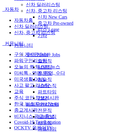
신차 딜러리스팅
자동차
신차, 중고차 리스팅
신차 New Cars
자동차홈
중고차 Pre-owned
신차 딜러리스팅
리스 Lease
신차, 중고차 리스팅
기타
커뮤니티
커뮤니티
구인 게시판 Jobs
구인 게시판 Jobs
파워구인리스팅
일반직
오늘의 퀵 텍스트 뉴스
사무직
미씨톡 - 연예, 유머, 수다
전문직
미국생활 Q&A
기술직
사고 팔고 리스팅
서비스직
교육
파트타임
주식 코인 정보게시판
기타
한국 뉴스 Korea News
파워구인리스팅
종교게시판
전문직
비지니스 광고 홍보
서비스직
Covoid-19 Test Location
사무직
OCKTV 옥케이TV
파트타임