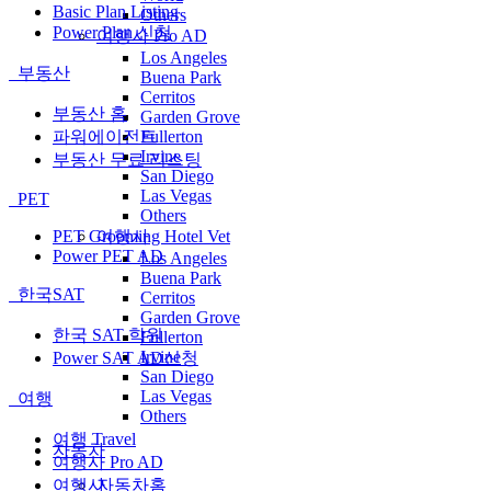
Basic Plan Listing
Others
Power Plan 신청
여행사 Pro AD
Los Angeles
부동산
Buena Park
Cerritos
부동산 홈
Garden Grove
Fullerton
파워에이전트
Irvine
부동산 무료 리스팅
San Diego
Las Vegas
PET
Others
여행사
PET Grooming Hotel Vet
Power PET AD
Los Angeles
Buena Park
한국SAT
Cerritos
Garden Grove
한국 SAT 학원
Fullerton
Irvine
Power SAT AD신청
San Diego
Las Vegas
여행
Others
여행 Travel
자동차
여행사 Pro AD
자동차홈
여행사