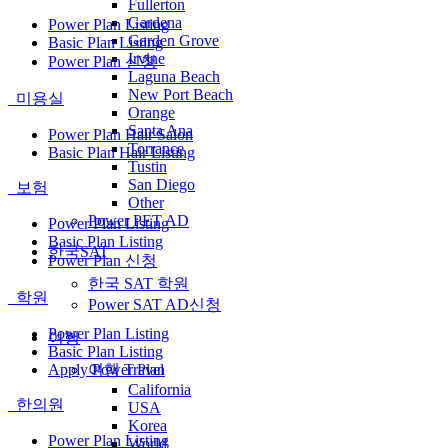
Fullerton
Gardena
Power Plan Listing
Garden Grove
Basic Plan Listing
Irvine
Power Plan 신청
Laguna Beach
New Port Beach
미용실
Orange
Santa Ana
Power Plan Hair Salon
Torrance
Basic Plan Hair Listing
Tustin
San Diego
보험
Other
Power PET AD
Power Plan Listing
Basic Plan Listing
한국SAT
Power Plan 신청
한국 SAT 학원
학원
Power SAT AD신청
Power Plan Listing
여행
Basic Plan Listing
여행 Travel
Apply Power Plan
California
한의원
USA
Korea
Power Plan Listing
World