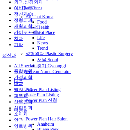
외과,신경외과
All That Korea
이비인후과
정신과(0)
All That Korea
정형외과
Food
재활의학과
Health
카이로프랙터
Hot Place
Life
치과
News
기타
Trend
성형외과 Plastic Surgery
정신과
서울 Seoul
All Specialties
경기 Gyeonggi
종합병원
Korean Name Generator
가정의학
CPA
내과
발전문의
Power Plan Listing
Basic Plan Listing
피부과
Power Plan 신청
산부인과
성형외과
미용실
소아과
Power Plan Hair Salon
안과
Anaheim
양로병원
Buena Park