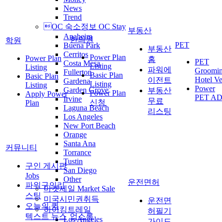
News
Trend
OC 숙소정보 OC Stay
부동산
Anaheim
한의원
학원
PET
Buena Park
부동산
Cerritos
Power Plan
Power Plan
홈
PET
Costa Mesa
Listing
Listing
파워에
Groomi
Fullerton
Basic Plan
Basic Plan
Hotel Ve
이전트
Gardena
Listing
Listing
Power
Garden Grove
부동산
Power Plan
Apply Power
PET A
Irvine
무료
신청
Plan
Laguna Beach
리스팅
Los Angeles
New Port Beach
Orange
Santa Ana
커뮤니티
Torrance
Tustin
구인 게시판
San Diego
Jobs
Other
운전면허
파워구인리
마켓세일 Market Sale
스팅
미국시민권취득
운전면
오늘의 퀵
하이킹트레일
허필기
텍스트 뉴스
업소록
Los Angeles
가이드