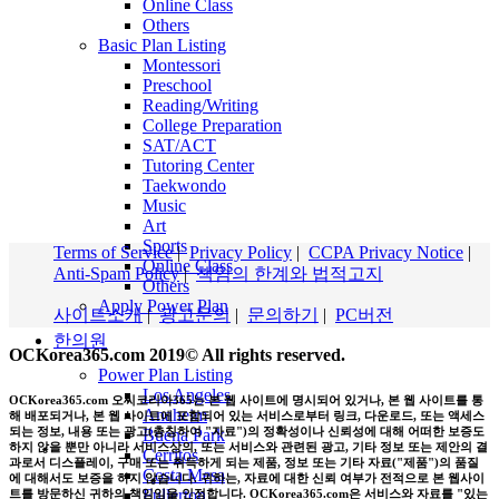
Online Class
Others
Basic Plan Listing
Montessori
Preschool
Reading/Writing
College Preparation
SAT/ACT
Tutoring Center
Taekwondo
Music
Art
Sports
Terms of Service
|
Privacy Policy
|
CCPA Privacy Notice
|
Online Class
Anti-Spam Policy
|
책임의 한계와 법적고지
Others
Apply Power Plan
사이트소개
|
광고문의
|
문의하기
|
PC버전
한의원
OCKorea365.com 2019© All rights reserved.
Power Plan Listing
Los Angeles
OCKorea365.com 오씨코리아365는 본 웹 사이트에 명시되어 있거나, 본 웹 사이트를 통
Anaheim
해 배포되거나, 본 웹 사이트에 포함되어 있는 서비스로부터 링크, 다운로드, 또는 액세스
되는 정보, 내용 또는 광고(총칭하여 "자료")의 정확성이나 신뢰성에 대해 어떠한 보증도
Buena Park
하지 않을 뿐만 아니라 서비스상의, 또는 서비스와 관련된 광고, 기타 정보 또는 제안의 결
Cerritos
과로서 디스플레이, 구매 또는 취득하게 되는 제품, 정보 또는 기타 자료("제품")의 품질
Costa Mesa
에 대해서도 보증을 하지 않습니다. 귀하는, 자료에 대한 신뢰 여부가 전적으로 본 웹사이
Fullerton
트를 방문하신 귀하의 책임임을 인정합니다. OCKorea365.com은 서비스와 자료를 "있는