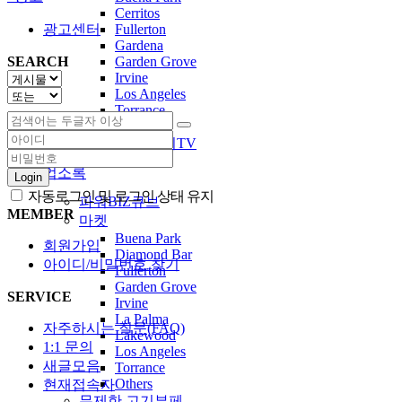
Cerritos
Fullerton
광고센터
Gardena
Garden Grove
SEARCH
Irvine
Los Angeles
Torrance
Others
OCKTV 옥케이TV
업소록
Login
자동로그인 및 로그인 상태 유지
파워BIZ큐브
MEMBER
마켓
Buena Park
회원가입
Diamond Bar
아이디/비밀번호 찾기
Fullerton
Garden Grove
SERVICE
Irvine
La Palma
자주하시는 질문(FAQ)
Lakewood
1:1 문의
Los Angeles
새글모음
Torrance
Others
현재접속자
무제한 고기부페