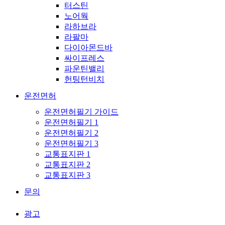
터스틴
노어웍
라하브라
라팔마
다이아몬드바
싸이프레스
파운틴밸리
헌팅턴비치
운전면허
운전면허필기 가이드
운전면허필기 1
운전면허필기 2
운전면허필기 3
교통표지판 1
교통표지판 2
교통표지판 3
문의
광고