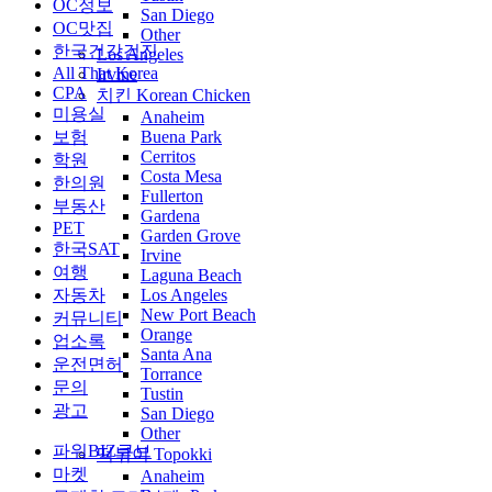
OC정보
San Diego
OC맛집
Other
한국건강검진
Los Angeles
All That Korea
Irvine
CPA
치킨 Korean Chicken
미용실
Anaheim
보험
Buena Park
Cerritos
학원
Costa Mesa
한의원
Fullerton
부동산
Gardena
PET
Garden Grove
한국SAT
Irvine
여행
Laguna Beach
자동차
Los Angeles
New Port Beach
커뮤니티
Orange
업소록
Santa Ana
운전면허
Torrance
문의
Tustin
광고
San Diego
Other
파워BIZ큐브
떡볶이 Topokki
마켓
Anaheim