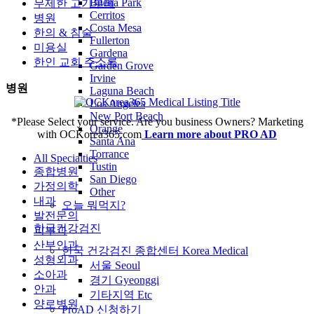
Buena Park
무제한 고기부페
Cerritos
병원
Costa Mesa
한의 & 침술
Fullerton
미용실
Gardena
한인 교회 주소록
Garden Grove
Irvine
병원
Laguna Beach
Los Angeles
New Port Beach
*Please Select your service. Are you business Owners? Marketing
Orange
with OCKorea365.com
Learn more about PRO AD
Santa Ana
Torrance
All Specialties
Tustin
종합병원
San Diego
가정의학
Other
내과
오늘 뭐먹지?
발전문의
한국건강검진
피부과
산부인과
한국 건강검진 종합센터 Korea Medical
성형외과
서울 Seoul
소아과
경기 Gyeonggi
안과
기타지역 Etc
양로병원
ProAD 신청하기