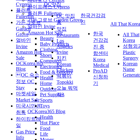
세리토스 Cerritos
Cypress
OC맛집
싸이프레스 Cypress
플러튼
플러튼 Fullerton
한국건강검
OC 맛집
Fullerton
가든그로브 Garden Grove
진
가든그로브
홈
All That Kore
얼바인 Irvine
Garden
맛집
Amazon Hot Sale
한국
Grove
All That
Restaurants
Beauty
얼바인
건강검
Korea
Los
Baby Products
성형외
Irvine
Angeles
진 종
Clothing
Amazon Hot
Irvine
Plastic
합센터
Shoes
Sale
치킨
Surgery
Korea
Computers
OCKorea365
Korean
Korean
Medical
Electronics
Blog
Name
Chicken
ProAD
Food & Grocery
OC 숙소
Generat
떡볶이
신청하
Health
정보 OC
Topokki
Home
기
Stay
오늘 뭐먹
Outdoor
마켓세일
Pet Supplies
지?
Market Sale
Sports
미국시민권
Toys
OCKorea365 Blog
취득
Health
하이킹트레
Hot Place
일
Food
Gas Price
Life
Info
Money