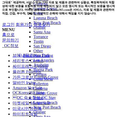
그대로" 제공하며, 서비스 또는 기타 자료 및 제품과 관련하여 상품성, 특정목적에의 적합
Gardena
성에 대한 보증을 포함하되 이에 제한되지 않고 모든 명시적 또는 묵시적인 보증을 명시적
Garden Grove
으로 부인합니다. 어떠한 경우에도 OCKorea365.com은 서비스, 자료 및 제품과 관련하여
Irvine
직접, 간접, 부수적, 징벌적, 파생적인 손해에 대해서 책임을 지지 않습니다.
Laguna Beach
New Port Beach
로그인
회원가입
정보찾기
Orange
MENU
Santa Ana
홈으로
Torrance
문의하기
Tustin
OC정보
San Diego
Other
브에나팍 Buena Park
Basic Plan Listing
Los Angeles
세리토스 Cerritos
Anaheim
싸이프레스 Cypress
Buena Park
플러튼 Fullerton
Cerritos
가든그로브 Garden Grove
Costa Mesa
얼바인 Irvine
Fullerton
Amazon Hot Sale
Gardena
OCKorea365 Blog
Garden Grove
OC 숙소정보 OC Stay
Irvine
Laguna Beach
마켓세일 Market Sale
New Port Beach
미국시민권취득
Orange
하이킹트레일
Santa Ana