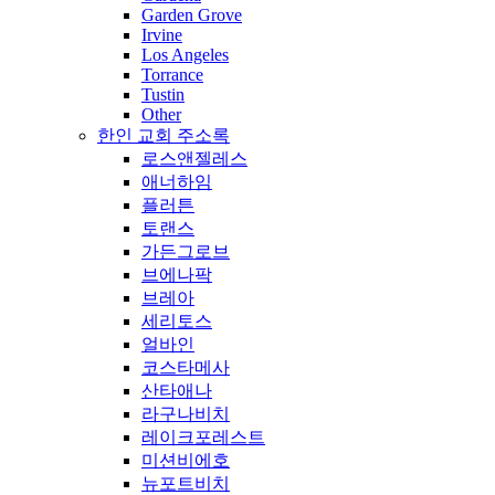
Garden Grove
Irvine
Los Angeles
Torrance
Tustin
Other
한인 교회 주소록
로스앤젤레스
애너하임
플러튼
토랜스
가든그로브
브에나팍
브레아
세리토스
얼바인
코스타메사
산타애나
라구나비치
레이크포레스트
미션비에호
뉴포트비치