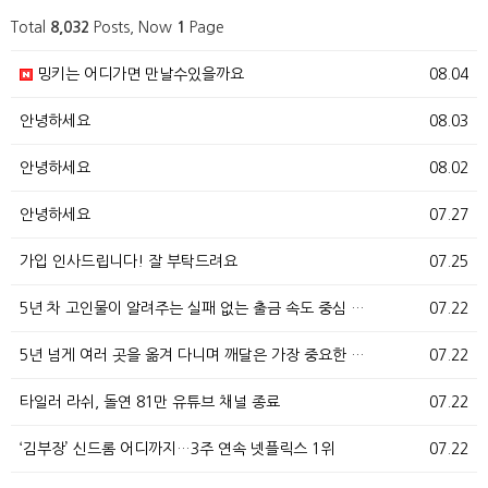
Total
8,032
Posts, Now
1
Page
밍키는 어디가면 만날수있을까요
08.04
안녕하세요
08.03
안녕하세요
08.02
안녕하세요
07.27
가입 인사드립니다! 잘 부탁드려요
07.25
5년 차 고인물이 알려주는 실패 없는 출금 속도 중심 …
07.22
5년 넘게 여러 곳을 옮겨 다니며 깨달은 가장 중요한 …
07.22
타일러 라쉬, 돌연 81만 유튜브 채널 종료
07.22
‘김부장’ 신드롬 어디까지…3주 연속 넷플릭스 1위
07.22