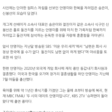
사진에는 단아한 원피스 차림을 선보인 안영미와 한복을 차려입은 송은이,
신봉선의 모습이 담겼다.
개그계 선배이자 소속사 대표인 송은이와 절친이자 같은 소속사 식구인 신
봉선은 홀로 돌잔치를 치르는 안영미를 위해 마치 한 가족처럼 한복까지
차려입고 돌잔치에 참석하는 돈독한 우정을 자랑해 훈훈함을 자아낸다.
앞서 안영미는 지난달 방송된 SBS '미운 우리 새끼'에서 "남편은 회사 사
정상 한국에 올 수가 없다. 돌잔치도 남편 없이 하게 됐다"며 아쉬움을 토
로한 바 있다.
한편 안영미는 2020년 외국계 게임 회사에 재직 중인 동갑내기 회사원과
결혼했다. 미국과 한국을 오가며 장거리 결혼생활을 하던 안영미는 지난해
7월 아들을 출산했다.
육아를 위해 약 1년간 휴식기를 가졌던 그는 올해 초부터 방송에 복귀, 현
재 MBC FM4U '두 시의 데이트 안영미입니다', KBS 2TV '슈퍼맨이 돌아
왔다'에 출연 중이다.