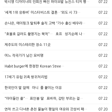
박시영 디자이너의 민희진 빠진 하이브발 뉴진스 티저 평…
07.22
‘세계 1위 유튜버’ 미스터비스트 결혼…‘외도 시 73…
07.22
손나은, 에이핑크 탈퇴후 솔직 고백 "가수 출신 배우라…
07.22
"호불호 갈려도 촬영지는 북적"… `호프` 성지순례 나…
07.22
제주도의 미스테리한 장소 11곳
07.22
어느 작곡가가 남긴 묘비명
07.22
Habit burger에 한정판 Korean Stree…
07.22
17세기 유럽 귀족 방귀처리법
07.22
한국인이 말 앞에 `아니`를 붙이는 이유
07.22
"아이돌인 줄"…`표인봉 딸` 표바하, 감탄 부르는 걸…
07.22
연차 쓰고 다녀온 춘천 물놀이 평일의 여유와 갓성비 패…
07.20