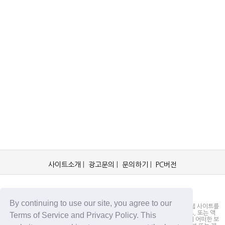
사이트소개
|
광고문의
|
문의하기
|
PC버전
OCKorea365.com 2019© All rights reserved.
By continuing to use our site, you agree to our
OCKorea365.com 오씨코리아365는 본 웹 사이트에 명시되어 있거나, 본 웹 사이트를
통해 배포되거나, 본 웹 사이트에 포함되어 있는 서비스로부터 링크, 다운로드, 또는 액
Terms of Service and Privacy Policy. This
세스되는 정보, 내용 또는 광고(총칭하여 "자료")의 정확성이나 신뢰성에 대해 어떠한 보