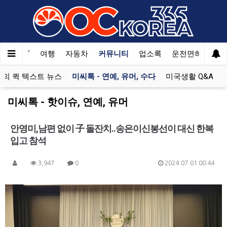
한국SAT
여행
자동차
커뮤니티
업소록
운전면허
문
의 퀵 텍스트 뉴스
미씨톡 - 연예, 유머, 수다
미국생활 Q&A
미씨톡 - 핫이슈, 연예, 유머
안영미,남편 없이 子 돌잔치..송은이신봉선이 대신 한복
입고 참석
3,947
0
2024.07.01 00:44