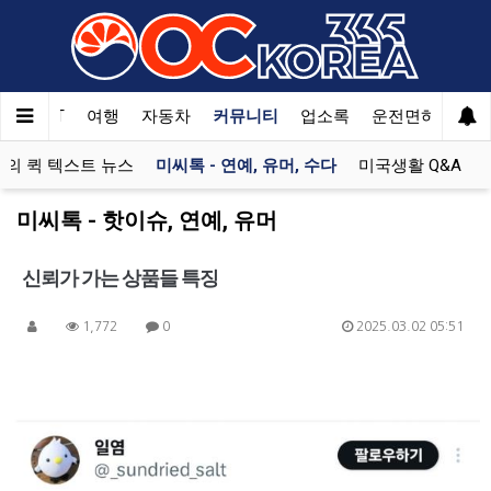
한국SAT
여행
자동차
커뮤니티
업소록
운전면허
문
의 퀵 텍스트 뉴스
미씨톡 - 연예, 유머, 수다
미국생활 Q&A
미씨톡 - 핫이슈, 연예, 유머
신뢰가 가는 상품들 특징
1,772
0
2025.03.02 05:51