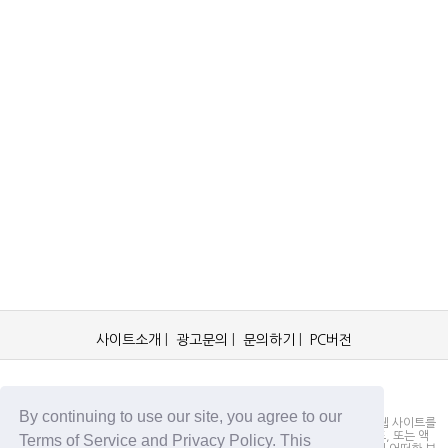
사이트소개
|
광고문의
|
문의하기
|
PC버전
OCKorea365.com 2019© All rights reserved.
By continuing to use our site, you agree to our
OCKorea365.com 오씨코리아365는 본 웹 사이트에 명시되어 있거나, 본 웹 사이트를
통해 배포되거나, 본 웹 사이트에 포함되어 있는 서비스로부터 링크, 다운로드, 또는 액
Terms of Service and Privacy Policy. This