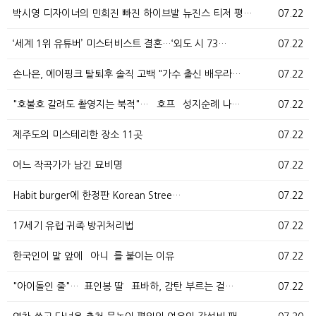
박시영 디자이너의 민희진 빠진 하이브발 뉴진스 티저 평…
07.22
‘세계 1위 유튜버’ 미스터비스트 결혼…‘외도 시 73…
07.22
손나은, 에이핑크 탈퇴후 솔직 고백 "가수 출신 배우라…
07.22
"호불호 갈려도 촬영지는 북적"… `호프` 성지순례 나…
07.22
제주도의 미스테리한 장소 11곳
07.22
어느 작곡가가 남긴 묘비명
07.22
Habit burger에 한정판 Korean Stree…
07.22
17세기 유럽 귀족 방귀처리법
07.22
한국인이 말 앞에 `아니`를 붙이는 이유
07.22
"아이돌인 줄"…`표인봉 딸` 표바하, 감탄 부르는 걸…
07.22