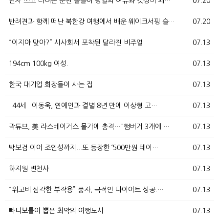
연차 쓰고 다녀온 춘천 물놀이 평일의 여유와 갓성비 패…
07.20
반려견과 함께 떠난 북한강 여행에서 배운 웨이크서핑 슬…
07.20
“이지아 맞아?” 시사회서 포착된 달라진 비주얼
07.13
194cm 100kg 여성.
07.13
한국 대기업 회장들이 사는 집
07.13
`44세` 이동욱, 연예인과 결별 8년 만에 이상형 고…
07.13
곽튜브, 美 라스베이거스 물가에 충격…"햄버거 3개에 …
07.13
박보검 이어 조인성까지...또 등장한 ‘500만원 테이…
07.13
하지원 변천사
07.13
“위고비 심각한 부작용” 풍자, 극적인 다이어트 성공.…
07.13
빠니보틀이 뽑은 최악의 여행도시
07.13