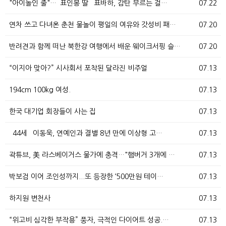
"아이돌인 줄"…`표인봉 딸` 표바하, 감탄 부르는 걸…
07.22
연차 쓰고 다녀온 춘천 물놀이 평일의 여유와 갓성비 패…
07.20
반려견과 함께 떠난 북한강 여행에서 배운 웨이크서핑 슬…
07.20
“이지아 맞아?” 시사회서 포착된 달라진 비주얼
07.13
194cm 100kg 여성.
07.13
한국 대기업 회장들이 사는 집
07.13
`44세` 이동욱, 연예인과 결별 8년 만에 이상형 고…
07.13
곽튜브, 美 라스베이거스 물가에 충격…"햄버거 3개에 …
07.13
박보검 이어 조인성까지...또 등장한 ‘500만원 테이…
07.13
하지원 변천사
07.13
“위고비 심각한 부작용” 풍자, 극적인 다이어트 성공.…
07.13