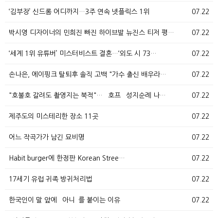
‘김부장’ 신드롬 어디까지…3주 연속 넷플릭스 1위
07.22
박시영 디자이너의 민희진 빠진 하이브발 뉴진스 티저 평…
07.22
‘세계 1위 유튜버’ 미스터비스트 결혼…‘외도 시 73…
07.22
손나은, 에이핑크 탈퇴후 솔직 고백 "가수 출신 배우라…
07.22
"호불호 갈려도 촬영지는 북적"… `호프` 성지순례 나…
07.22
제주도의 미스테리한 장소 11곳
07.22
어느 작곡가가 남긴 묘비명
07.22
Habit burger에 한정판 Korean Stree…
07.22
17세기 유럽 귀족 방귀처리법
07.22
한국인이 말 앞에 `아니`를 붙이는 이유
07.22