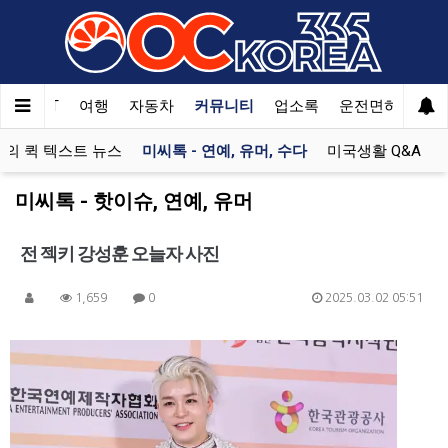
Welcome
to
All
in
One
한국SAT
여행
자동차
커뮤니티
업소록
운전면허
문
Accessibility
screen
의 퀵 텍스트 뉴스
미씨톡 - 연예, 유머, 수다
미국생활 Q&A
reader.
To
미씨톡 - 핫이슈, 연예, 유머
start
the
전 젝키 강성훈 오늘자 사진
All
in
One
1,659
0
2025.03.02 05:51
Accessibility
screen
reader,
press
"Ctrl
+