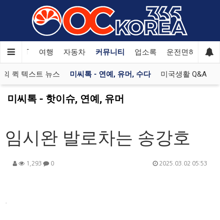
한국SAT
여행
자동차
커뮤니티
업소록
운전면허
문
의 퀵 텍스트 뉴스
미씨톡 - 연예, 유머, 수다
미국생활 Q&A
미씨톡 - 핫이슈, 연예, 유머
임시완 발로차는 송강호
1,293
0
2025.03.02 05:53
.