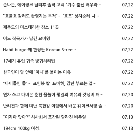
손나은, 에이핑크 탈퇴후 솔직 고백 "가수 출신 배우라…
07.22
"호불호 갈려도 촬영지는 북적"… `호프` 성지순례 나…
07.22
제주도의 미스테리한 장소 11곳
07.22
어느 작곡가가 남긴 묘비명
07.22
Habit burger에 한정판 Korean Stree…
07.22
17세기 유럽 귀족 방귀처리법
07.22
한국인이 말 앞에 `아니`를 붙이는 이유
07.22
"아이돌인 줄"…`표인봉 딸` 표바하, 감탄 부르는 걸…
07.22
연차 쓰고 다녀온 춘천 물놀이 평일의 여유와 갓성비 패…
07.20
반려견과 함께 떠난 북한강 여행에서 배운 웨이크서핑 슬…
07.20
“이지아 맞아?” 시사회서 포착된 달라진 비주얼
07.13
194cm 100kg 여성.
07.13