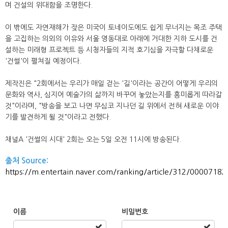
며 건설의 위대함을 조명한다.
이 밖에도 자연재해가 잦은 미국이 토네이도에도 쉽게 무너지는 목조 주택
을 고집하는 의외의 이유와 서울 영동대로 아래에 거대한 지하 도시를 건
설하는 미래형 프로젝트 등 시청자들의 지적 호기심을 자극할 다채로운
'건썰'이 펼쳐질 예정이다.
제작진은 "2회에서는 우리가 매일 걷는 '길'이라는 공간이 어떻게 우리의
문화와 역사, 심지어 예술가의 삶까지 바꾸어 놓았는지를 흥미롭게 따라갈
것"이라며, "방송을 보고 나면 무심코 지나던 길 위에서 전혀 새로운 이야
기를 발견하게 될 것"이라고 전했다.
채널A '건썰의 시대' 2회는 오는 5일 오전 11시에 방송된다.
출처 Source:
https://m.entertain.naver.com/ranking/article/312/00007182
이름
비밀번호