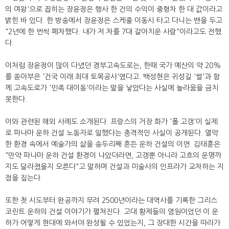
의 여왕'으로 꼽히는 장윤정은 행사 한 건의 수익이 중형차 한 대 값이라고
밝힌 바 있다. 한 방송에서 장윤정은 스케줄 이동시 타고 다니는 밴을 두고
"2년에 한 번씩 폐차했다. 내가 저 차를 7대 갈아치운 사람"이라고도 전했
다.
이처럼 장윤정이 많이 다녔던 경부고속도로는, 한때 국가 예산의 약 20%
를 쏟아부은 '건국 이래 최대 토목공사'였다고. 백성현은 귀성길 '썰'과 함
께 고속도로가 '민족 대이동'이라는 말을 낳았다는 사실에 놀라움을 금치
못한다.
이와 관련된 해외 사례도 소개된다. 프랑스의 거장 화가 '폴 고갱'이 실제
로 파나마 운하 건설 노동자로 일했다는 충격적인 사실이 공개된다. 열악
한 환경 속에서 예술가의 삶을 송두리째 흔든 운하 건설의 이면. 김태훈은
"만약 파나마 운하 건설 환경이 나았더라면, 고갱뿐 아니라 고흐의 운명까
지도 달라졌을지 모른다"고 말하며 건설과 미술사의 인프라가 교차하는 지
점을 짚는다.
또한 첫 시도부터 완공까지 무려 2500년이라는 대역사를 기록한 그리스
코린트 운하의 건설 이야기가 펼쳐진다. 고대 황제들의 염원이었던 이 운
하가 어떻게 현대에 와서야 완성될 수 있었는지, 그 장대한 시간을 따라가