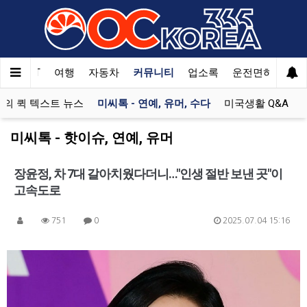
한국SAT
여행
자동차
커뮤니티
업소록
운전면허
문
의 퀵 텍스트 뉴스
미씨톡 - 연예, 유머, 수다
미국생활 Q&A
미씨톡 - 핫이슈, 연예, 유머
장윤정, 차 7대 갈아치웠다더니…"인생 절반 보낸 곳"이
고속도로
751
0
2025.07.04 15:16