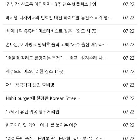
‘김부장’ 신드롬 어디까지…3주 연속 넷플릭스 1위
07.22
박시영 디자이너의 민희진 빠진 하이브발 뉴진스 티저 평…
07.22
‘세계 1위 유튜버’ 미스터비스트 결혼…‘외도 시 73…
07.22
손나은, 에이핑크 탈퇴후 솔직 고백 "가수 출신 배우라…
07.22
"호불호 갈려도 촬영지는 북적"… `호프` 성지순례 나…
07.22
제주도의 미스테리한 장소 11곳
07.22
어느 작곡가가 남긴 묘비명
07.22
Habit burger에 한정판 Korean Stree…
07.22
17세기 유럽 귀족 방귀처리법
07.22
한국인이 말 앞에 `아니`를 붙이는 이유
07.22
"아이돌인 줄"…`표인봉 딸` 표바하, 감탄 부르는 걸…
07.22