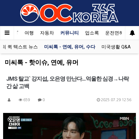
한국SAT
여행
자동차
커뮤니티
업소록
운전면허
문
의 퀵 텍스트 뉴스
미씨톡 - 연예, 유머, 수다
미국생활 Q&A
미씨톡 - 핫이슈, 연예, 유머
JMS 탈교` 강지섭, 오은영 만난다...억울한 심경→나락
간 삶 고백
659
0
2025.07.29 12:56