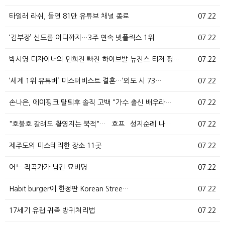
타일러 라쉬, 돌연 81만 유튜브 채널 종료
07.22
‘김부장’ 신드롬 어디까지…3주 연속 넷플릭스 1위
07.22
박시영 디자이너의 민희진 빠진 하이브발 뉴진스 티저 평…
07.22
‘세계 1위 유튜버’ 미스터비스트 결혼…‘외도 시 73…
07.22
손나은, 에이핑크 탈퇴후 솔직 고백 "가수 출신 배우라…
07.22
"호불호 갈려도 촬영지는 북적"… `호프` 성지순례 나…
07.22
제주도의 미스테리한 장소 11곳
07.22
어느 작곡가가 남긴 묘비명
07.22
Habit burger에 한정판 Korean Stree…
07.22
17세기 유럽 귀족 방귀처리법
07.22