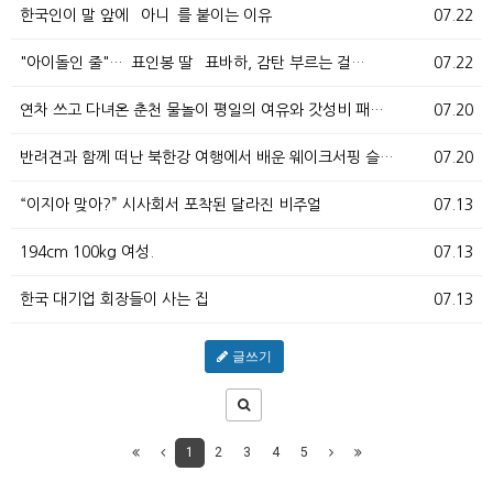
한국인이 말 앞에 `아니`를 붙이는 이유
07.22
"아이돌인 줄"…`표인봉 딸` 표바하, 감탄 부르는 걸…
07.22
연차 쓰고 다녀온 춘천 물놀이 평일의 여유와 갓성비 패…
07.20
반려견과 함께 떠난 북한강 여행에서 배운 웨이크서핑 슬…
07.20
“이지아 맞아?” 시사회서 포착된 달라진 비주얼
07.13
194cm 100kg 여성.
07.13
한국 대기업 회장들이 사는 집
07.13
글쓰기
1
2
3
4
5