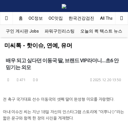
홈
OC정보
OC맛집
한국건강검진
All That Korea
구인 게시판 Jobs
파워구인리스팅
오늘의 퀵 텍스트 뉴스
미씨톡 - 핫이슈, 연예, 유머
배우 되고 싶다던 이동국 딸, 브랜드 VIP라더니…초6 안
믿기는 외모
471
0
2025.12.20 13:50
전 축구 국가대표 선수 이동국의 셋째 딸이 완성형 미모를 자랑했다.
아내 이수진 씨는 지난 18일 자신의 인스타그램 스토리에 "이뿌니♡"라는
짧은 문구와 함께 한 장의 사진을 게재했다.