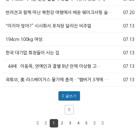
반려견과 함께 떠난 북한강 여행에서 배운 웨이크서핑 슬…
07.20
“이지아 맞아?” 시사회서 포착된 달라진 비주얼
07.13
194cm 100kg 여성.
07.13
한국 대기업 회장들이 사는 집
07.13
`44세` 이동욱, 연예인과 결별 8년 만에 이상형 고…
07.13
곽튜브, 美 라스베이거스 물가에 충격…"햄버거 3개에 …
07.13
글쓰기
1
2
3
4
5