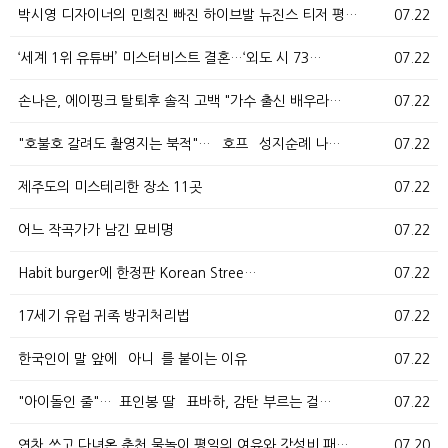
박시영 디자이너의 민희진 빠진 하이브발 뉴진스 티저 평…
07.22
‘세계 1위 유튜버’ 미스터비스트 결혼…‘외도 시 73…
07.22
손나은, 에이핑크 탈퇴후 솔직 고백 "가수 출신 배우라…
07.22
"호불호 갈려도 촬영지는 북적"… `호프` 성지순례 나…
07.22
제주도의 미스테리한 장소 11곳
07.22
어느 작곡가가 남긴 묘비명
07.22
Habit burger에 한정판 Korean Stree…
07.22
17세기 유럽 귀족 방귀처리법
07.22
한국인이 말 앞에 `아니`를 붙이는 이유
07.22
"아이돌인 줄"…`표인봉 딸` 표바하, 감탄 부르는 걸…
07.22
연차 쓰고 다녀온 춘천 물놀이 평일의 여유와 갓성비 패…
07.20