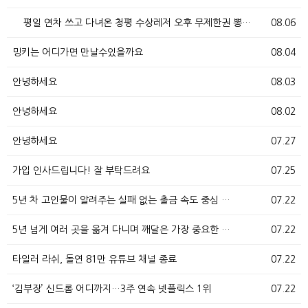
평일 연차 쓰고 다녀온 청평 수상레저 오후 무제한권 뽕…
08.06
밍키는 어디가면 만날수있을까요
08.04
안녕하세요
08.03
안녕하세요
08.02
안녕하세요
07.27
가입 인사드립니다! 잘 부탁드려요
07.25
5년 차 고인물이 알려주는 실패 없는 출금 속도 중심 …
07.22
5년 넘게 여러 곳을 옮겨 다니며 깨달은 가장 중요한 …
07.22
타일러 라쉬, 돌연 81만 유튜브 채널 종료
07.22
‘김부장’ 신드롬 어디까지…3주 연속 넷플릭스 1위
07.22