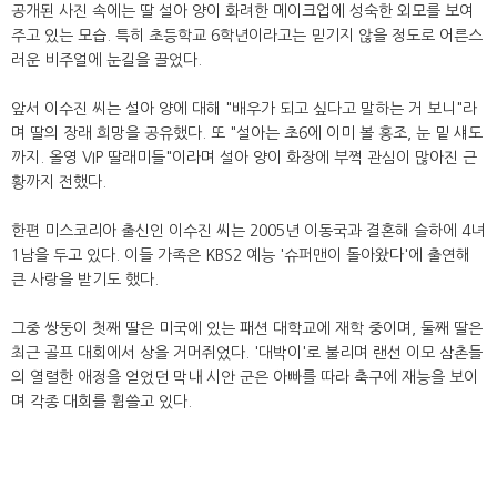
공개된 사진 속에는 딸 설아 양이 화려한 메이크업에 성숙한 외모를 보여
주고 있는 모습. 특히 초등학교 6학년이라고는 믿기지 않을 정도로 어른스
러운 비주얼에 눈길을 끌었다.
앞서 이수진 씨는 설아 양에 대해 "배우가 되고 싶다고 말하는 거 보니"라
며 딸의 장래 희망을 공유했다. 또 "설아는 초6에 이미 볼 홍조, 눈 밑 섀도
까지. 올영 VIP 딸래미들"이라며 설아 양이 화장에 부쩍 관심이 많아진 근
황까지 전했다.
한편 미스코리아 출신인 이수진 씨는 2005년 이동국과 결혼해 슬하에 4녀
1남을 두고 있다. 이들 가족은 KBS2 예능 '슈퍼맨이 돌아왔다'에 출연해
큰 사랑을 받기도 했다.
그중 쌍둥이 첫째 딸은 미국에 있는 패션 대학교에 재학 중이며, 둘째 딸은
최근 골프 대회에서 상을 거머쥐었다. '대박이'로 불리며 랜선 이모 삼촌들
의 열렬한 애정을 얻었던 막내 시안 군은 아빠를 따라 축구에 재능을 보이
며 각종 대회를 휩쓸고 있다.