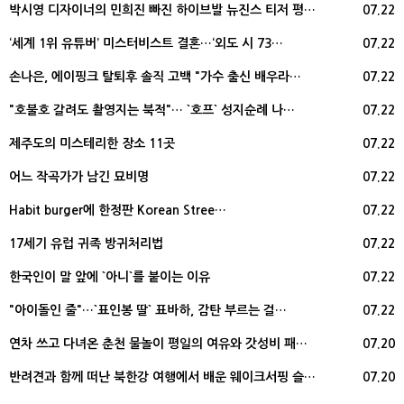
박시영 디자이너의 민희진 빠진 하이브발 뉴진스 티저 평…
07.22
‘세계 1위 유튜버’ 미스터비스트 결혼…‘외도 시 73…
07.22
손나은, 에이핑크 탈퇴후 솔직 고백 "가수 출신 배우라…
07.22
"호불호 갈려도 촬영지는 북적"… `호프` 성지순례 나…
07.22
제주도의 미스테리한 장소 11곳
07.22
어느 작곡가가 남긴 묘비명
07.22
Habit burger에 한정판 Korean Stree…
07.22
17세기 유럽 귀족 방귀처리법
07.22
한국인이 말 앞에 `아니`를 붙이는 이유
07.22
"아이돌인 줄"…`표인봉 딸` 표바하, 감탄 부르는 걸…
07.22
연차 쓰고 다녀온 춘천 물놀이 평일의 여유와 갓성비 패…
07.20
반려견과 함께 떠난 북한강 여행에서 배운 웨이크서핑 슬…
07.20