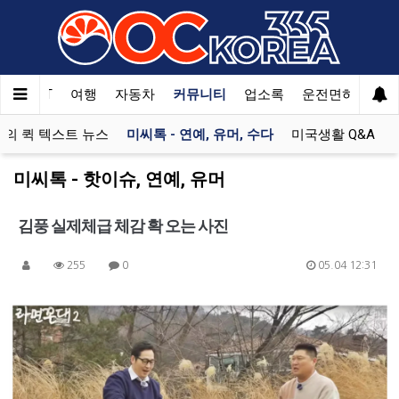
한국SAT
여행
자동차
커뮤니티
업소록
운전면허
문
의 퀵 텍스트 뉴스
미씨톡 - 연예, 유머, 수다
미국생활 Q&A
미씨톡 - 핫이슈, 연예, 유머
김풍 실제체급 체감 확 오는 사진
255
0
05.04 12:31