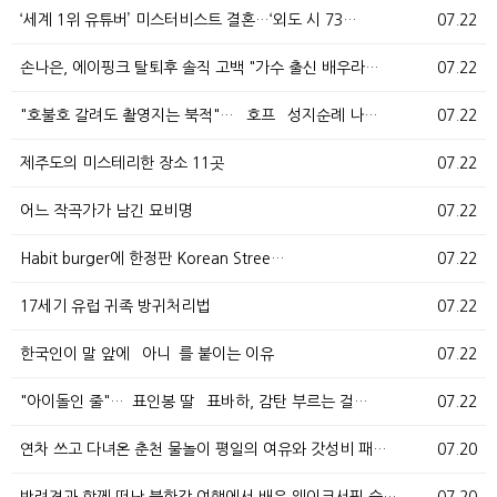
‘세계 1위 유튜버’ 미스터비스트 결혼…‘외도 시 73…
07.22
손나은, 에이핑크 탈퇴후 솔직 고백 "가수 출신 배우라…
07.22
"호불호 갈려도 촬영지는 북적"… `호프` 성지순례 나…
07.22
제주도의 미스테리한 장소 11곳
07.22
어느 작곡가가 남긴 묘비명
07.22
Habit burger에 한정판 Korean Stree…
07.22
17세기 유럽 귀족 방귀처리법
07.22
한국인이 말 앞에 `아니`를 붙이는 이유
07.22
"아이돌인 줄"…`표인봉 딸` 표바하, 감탄 부르는 걸…
07.22
연차 쓰고 다녀온 춘천 물놀이 평일의 여유와 갓성비 패…
07.20