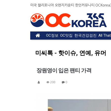
Welcome
미국 캘리포니아 오렌지카운티 한인커뮤니티 OCKorea36
to
All
in
One
Accessibility
OC정보
OC맛집
한국건강검진
All Tha
screen
reader.
To
미씨톡 - 핫이슈, 연예, 유머
start
the
All
in
장원영이 입은 팬티 가격
One
Accessibility
208
0
screen
reader,
press
"Ctrl
+