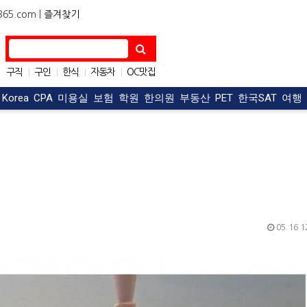
5.com |
즐겨찾기
구직
구인
한식
자동차
OC맛집
|
|
|
|
아파트
|
t Korea
CPA
미용실
보험
학원
한의원
부동산
PET
한국SAT
여행
05.16 1