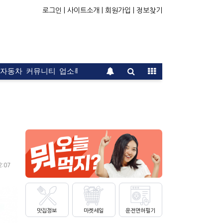
로그인 |
사이트소개 |
회원가입 |
정보찾기
자동차
커뮤니티
업소록
운전면허
문의
광고
2:07
맛집정보
마켓세일
운전면허필기