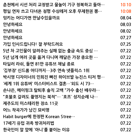
춘천에서 시선 처리 교정받고 물놀이 기구 정복하고 돌아…
10:10
평일 연차 쓰고 다녀온 청평 수상레저 오후 무제한권 뽕…
10:08
밍키는 어디가면 만날수있을까요
08.04
안녕하세요
08.03
안녕하세요
08.02
안녕하세요
07.27
가입 인사드립니다! 잘 부탁드려요
07.25
5년 차 고인물이 알려주는 실패 없는 출금 속도 중심 …
07.22
5년 넘게 여러 곳을 옮겨 다니며 깨달은 가장 중요한 …
07.22
타일러 라쉬, 돌연 81만 유튜브 채널 종료
07.22
‘김부장’ 신드롬 어디까지…3주 연속 넷플릭스 1위
07.22
박시영 디자이너의 민희진 빠진 하이브발 뉴진스 티저 평…
07.22
‘세계 1위 유튜버’ 미스터비스트 결혼…‘외도 시 73…
07.22
손나은, 에이핑크 탈퇴후 솔직 고백 "가수 출신 배우라…
07.22
"호불호 갈려도 촬영지는 북적"… `호프` 성지순례 나…
07.22
제주도의 미스테리한 장소 11곳
07.22
어느 작곡가가 남긴 묘비명
07.22
Habit burger에 한정판 Korean Stree…
07.22
17세기 유럽 귀족 방귀처리법
07.22
한국인이 말 앞에 `아니`를 붙이는 이유
07.22