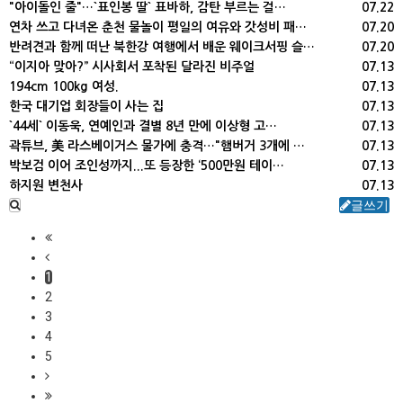
"아이돌인 줄"…`표인봉 딸` 표바하, 감탄 부르는 걸…
07.22
연차 쓰고 다녀온 춘천 물놀이 평일의 여유와 갓성비 패…
07.20
반려견과 함께 떠난 북한강 여행에서 배운 웨이크서핑 슬…
07.20
“이지아 맞아?” 시사회서 포착된 달라진 비주얼
07.13
194cm 100kg 여성.
07.13
한국 대기업 회장들이 사는 집
07.13
`44세` 이동욱, 연예인과 결별 8년 만에 이상형 고…
07.13
곽튜브, 美 라스베이거스 물가에 충격…"햄버거 3개에 …
07.13
박보검 이어 조인성까지...또 등장한 ‘500만원 테이…
07.13
하지원 변천사
07.13
글쓰기
1
2
3
4
5