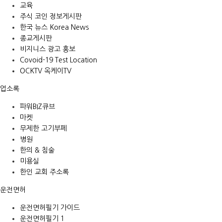
교육
주식 코인 정보게시판
한국 뉴스 Korea News
종교게시판
비지니스 광고 홍보
Covoid-19 Test Location
OCKTV 옥케이TV
업소록
파워BIZ큐브
마켓
무제한 고기부페
병원
한의 & 침술
미용실
한인 교회 주소록
운전면허
운전면허필기 가이드
운전면허필기 1