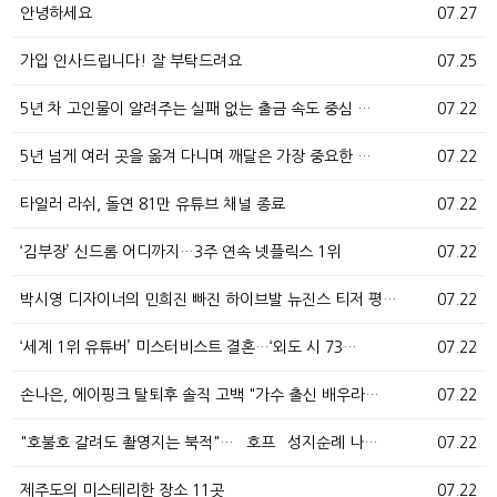
안녕하세요
07.27
가입 인사드립니다! 잘 부탁드려요
07.25
5년 차 고인물이 알려주는 실패 없는 출금 속도 중심 …
07.22
5년 넘게 여러 곳을 옮겨 다니며 깨달은 가장 중요한 …
07.22
타일러 라쉬, 돌연 81만 유튜브 채널 종료
07.22
‘김부장’ 신드롬 어디까지…3주 연속 넷플릭스 1위
07.22
박시영 디자이너의 민희진 빠진 하이브발 뉴진스 티저 평…
07.22
‘세계 1위 유튜버’ 미스터비스트 결혼…‘외도 시 73…
07.22
손나은, 에이핑크 탈퇴후 솔직 고백 "가수 출신 배우라…
07.22
"호불호 갈려도 촬영지는 북적"… `호프` 성지순례 나…
07.22
제주도의 미스테리한 장소 11곳
07.22