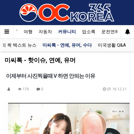
한국SAT
여행
자동차
커뮤니티
업소록
운전면허
문
의 퀵 텍스트 뉴스
미씨톡 - 연예, 유머, 수다
미국생활 Q&A
미씨톡 - 핫이슈, 연예, 유머
이제부터 사진찍을때 V 하면 안되는 이유
179
0
05.16 12:21