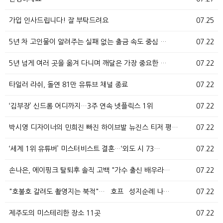
가입 인사드립니다! 잘 부탁드려요
07.25
5년 차 고인물이 알려주는 실패 없는 출금 속도 중심 …
07.22
5년 넘게 여러 곳을 옮겨 다니며 깨달은 가장 중요한 …
07.22
타일러 라쉬, 돌연 81만 유튜브 채널 종료
07.22
‘김부장’ 신드롬 어디까지…3주 연속 넷플릭스 1위
07.22
박시영 디자이너의 민희진 빠진 하이브발 뉴진스 티저 평…
07.22
‘세계 1위 유튜버’ 미스터비스트 결혼…‘외도 시 73…
07.22
손나은, 에이핑크 탈퇴후 솔직 고백 "가수 출신 배우라…
07.22
"호불호 갈려도 촬영지는 북적"… `호프` 성지순례 나…
07.22
제주도의 미스테리한 장소 11곳
07.22