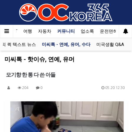
한국SAT
여행
자동차
커뮤니티
업소록
운전면허
문
의 퀵 텍스트 뉴스
미씨톡 - 연예, 유머, 수다
미국생활 Q&A
미씨톡 - 핫이슈, 연예, 유머
모기향 한 통 다 쓴 아들
204
0
05.20 12:30