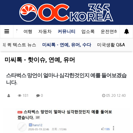
한국SAT
여행
자동차
커뮤니티
업소록
운전면허
문
의 퀵 텍스트 뉴스
미씨톡 - 연예, 유머, 수다
미국생활 Q&A
미씨톡 - 핫이슈, 연예, 유머
스타벅스 망언이 얼마나 심각한것인지 예를 들어보겠습
니다.
181
0
05.20 12:40