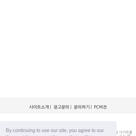
사이트소개
|
광고문의
|
문의하기
|
PC버전
OCKorea365.com 2019© All rights reserved.
By continuing to use our site, you agree to our
OCKorea365.com 오씨코리아365는 본 웹 사이트에 명시되어 있거나, 본 웹 사이트를