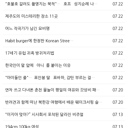
"호불호 갈려도 촬영지는 북적"… `호프` 성지순례 나…
07.22
제주도의 미스테리한 장소 11곳
07.22
어느 작곡가가 남긴 묘비명
07.22
Habit burger에 한정판 Korean Stree…
07.22
17세기 유럽 귀족 방귀처리법
07.22
한국인이 말 앞에 `아니`를 붙이는 이유
07.22
"아이돌인 줄"…`표인봉 딸` 표바하, 감탄 부르는 걸…
07.22
연차 쓰고 다녀온 춘천 물놀이 평일의 여유와 갓성비 패…
07.20
반려견과 함께 떠난 북한강 여행에서 배운 웨이크서핑 슬…
07.20
“이지아 맞아?” 시사회서 포착된 달라진 비주얼
07.13
194cm 100kg 여성.
07.13