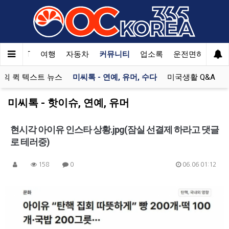
한국SAT
여행
자동차
커뮤니티
업소록
운전면허
문
의 퀵 텍스트 뉴스
미씨톡 - 연예, 유머, 수다
미국생활 Q&A
미씨톡 - 핫이슈, 연예, 유머
현시각 아이유 인스타 상황.jpg(잠실 선결제 하라고 댓글
로 테러중)
158
0
06.06 01:12