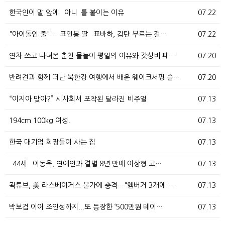
한국인이 말 앞에 `아니`를 붙이는 이유
07.22
"아이돌인 줄"…`표인봉 딸` 표바하, 감탄 부르는 걸…
07.22
연차 쓰고 다녀온 춘천 물놀이 평일의 여유와 갓성비 패…
07.20
반려견과 함께 떠난 북한강 여행에서 배운 웨이크서핑 슬…
07.20
“이지아 맞아?” 시사회서 포착된 달라진 비주얼
07.13
194cm 100kg 여성.
07.13
한국 대기업 회장들이 사는 집
07.13
`44세` 이동욱, 연예인과 결별 8년 만에 이상형 고…
07.13
곽튜브, 美 라스베이거스 물가에 충격…"햄버거 3개에 …
07.13
박보검 이어 조인성까지...또 등장한 ‘500만원 테이…
07.13