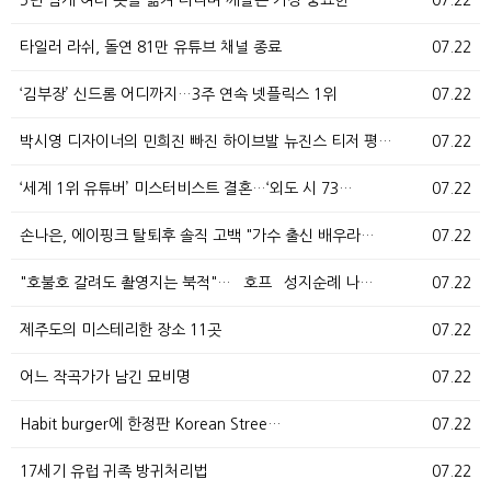
5년 넘게 여러 곳을 옮겨 다니며 깨달은 가장 중요한 …
07.22
타일러 라쉬, 돌연 81만 유튜브 채널 종료
07.22
‘김부장’ 신드롬 어디까지…3주 연속 넷플릭스 1위
07.22
박시영 디자이너의 민희진 빠진 하이브발 뉴진스 티저 평…
07.22
‘세계 1위 유튜버’ 미스터비스트 결혼…‘외도 시 73…
07.22
손나은, 에이핑크 탈퇴후 솔직 고백 "가수 출신 배우라…
07.22
"호불호 갈려도 촬영지는 북적"… `호프` 성지순례 나…
07.22
제주도의 미스테리한 장소 11곳
07.22
어느 작곡가가 남긴 묘비명
07.22
Habit burger에 한정판 Korean Stree…
07.22
17세기 유럽 귀족 방귀처리법
07.22