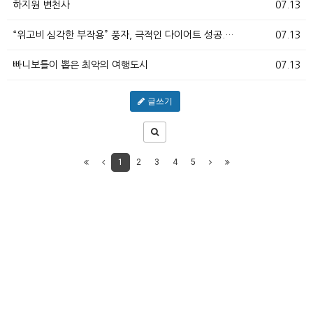
하지원 변천사
07.13
“위고비 심각한 부작용” 풍자, 극적인 다이어트 성공.…
07.13
빠니보틀이 뽑은 최악의 여행도시
07.13
글쓰기
1
2
3
4
5