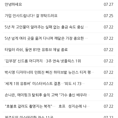
안녕하세요
07.27
가입 인사드립니다! 잘 부탁드려요
07.25
5년 차 고인물이 알려주는 실패 없는 출금 속도 중심 …
07.22
5년 넘게 여러 곳을 옮겨 다니며 깨달은 가장 중요한 …
07.22
타일러 라쉬, 돌연 81만 유튜브 채널 종료
07.22
‘김부장’ 신드롬 어디까지…3주 연속 넷플릭스 1위
07.22
박시영 디자이너의 민희진 빠진 하이브발 뉴진스 티저 평…
07.22
‘세계 1위 유튜버’ 미스터비스트 결혼…‘외도 시 73…
07.22
손나은, 에이핑크 탈퇴후 솔직 고백 "가수 출신 배우라…
07.22
"호불호 갈려도 촬영지는 북적"… `호프` 성지순례 나…
07.22
제주도의 미스테리한 장소 11곳
07.22