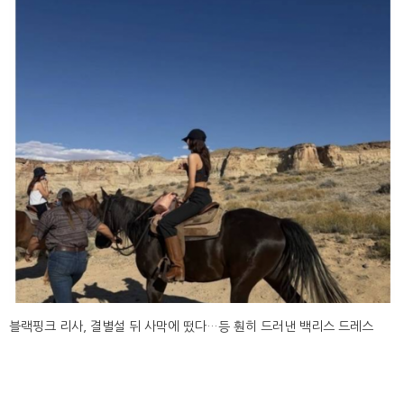
블랙핑크 리사, 결별설 뒤 사막에 떴다…등 훤히 드러낸 백리스 드레스